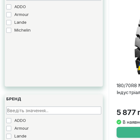
ADDO
Armour
Lande
Michelin
180/70R8 
Індустріа
БРЕНД
5 877 
ADDO
В наявн
Armour
Lande