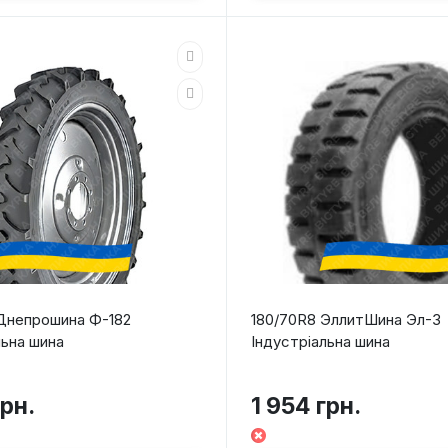
Днепрошина Ф-182
180/70R8 ЭллитШина Эл-3
льна шина
Індустріальна шина
грн.
1 954 грн.