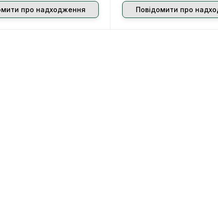
омити про надходження
Повідомити про надх