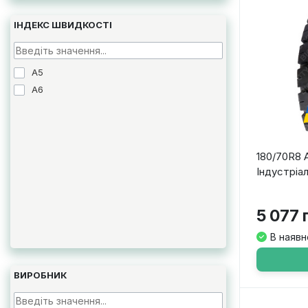
ІНДЕКС ШВИДКОСТІ
A5
A6
180/70R8 
Індустріа
5 077 
В наявн
ВИРОБНИК