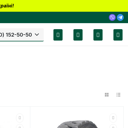
раїні!
0) 152-50-50