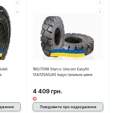
olid
180/70R8 Starco Unicorn Easyfit
а
134/125A5/A5 Індустріальна шина
4 409 грн.
одження
Повідомити про надходження