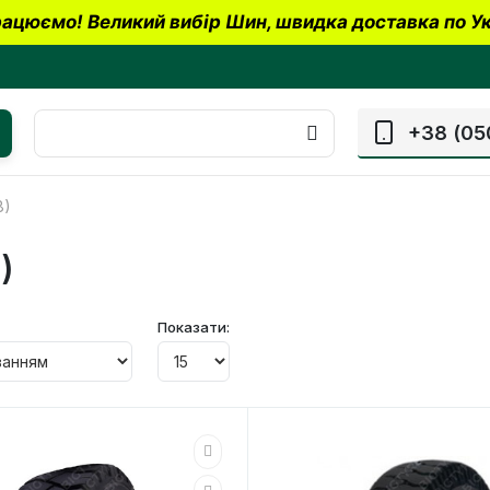
ацюємо! Великий вибір Шин, швидка доставка по Ук
+38 (05
8)
)
Показати: