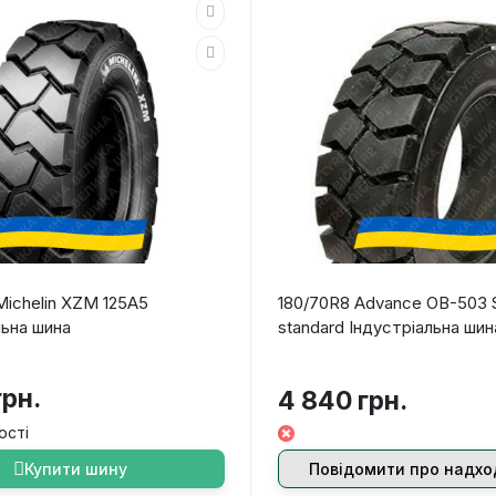
Michelin XZM 125A5
180/70R8 Advance OB-503 S
льна шина
standard Індустріальна шин
грн.
4 840 грн.
ості
Купити шину
Повідомити про надх