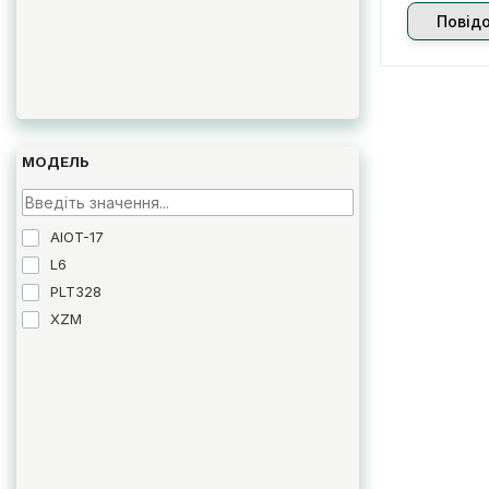
Повід
МОДЕЛЬ
AIOT-17
L6
PLT328
XZM