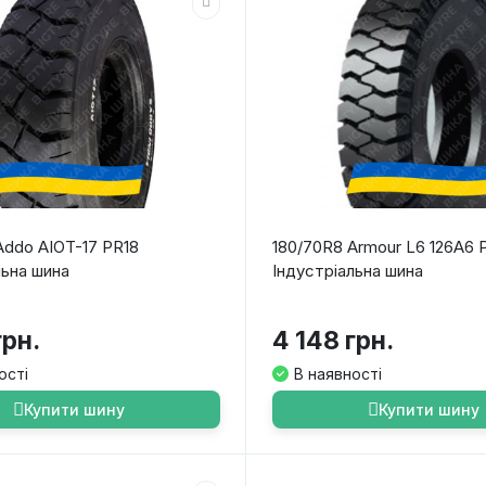
Addo AIOT-17 PR18
180/70R8 Armour L6 126A6 
льна шина
Індустріальна шина
грн.
4 148 грн.
ості
В наявності
Купити шину
Купити шину