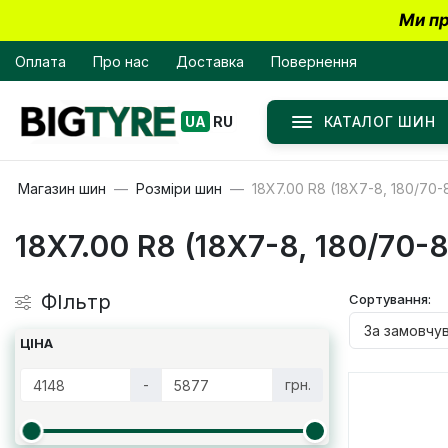
Ми пр
Оплата
Про нас
Доставка
Повернення
КАТАЛОГ ШИН
UA
RU
Магазин шин
Розміри шин
18X7.00 R8 (18X7-8, 180/70-
18X7.00 R8 (18X7-8, 180/70-8
ФІльтр
Сортування:
ЦІНА
-
грн.