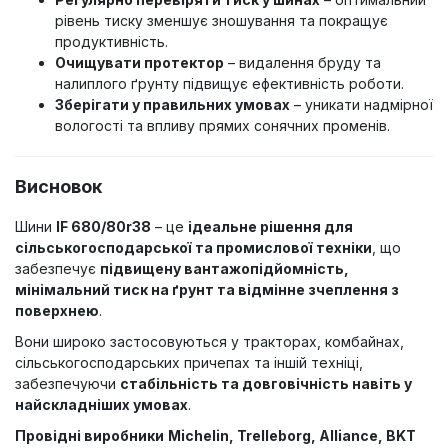
рівень тиску зменшує зношування та покращує
продуктивність.
Очищувати протектор
– видалення бруду та
налиплого ґрунту підвищує ефективність роботи.
Зберігати у правильних умовах
– уникати надмірної
вологості та впливу прямих сонячних променів.
Висновок
Шини
IF 680/80r38
– це
ідеальне рішення для
сільськогосподарської та промислової техніки
, що
забезпечує
підвищену вантажопідйомність,
мінімальний тиск на ґрунт та відмінне зчеплення з
поверхнею
.
Вони широко застосовуються у тракторах, комбайнах,
сільськогосподарських причепах та іншій техніці,
забезпечуючи
стабільність та довговічність навіть у
найскладніших умовах
.
Провідні виробники
Michelin, Trelleborg, Alliance, BKT