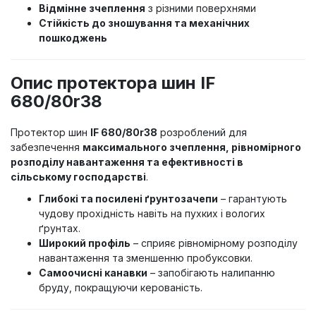
Відмінне зчеплення
з різними поверхнями
Стійкість до зношування та механічних
пошкоджень
Опис протектора шин IF
680/80r38
Протектор шин
IF 680/80r38
розроблений для
забезпечення
максимального зчеплення, рівномірного
розподілу навантаження та ефективності в
сільському господарстві
.
Глибокі та посилені ґрунтозачепи
– гарантують
чудову прохідність навіть на пухких і вологих
ґрунтах.
Широкий профіль
– сприяє рівномірному розподілу
навантаження та зменшенню пробуксовки.
Самоочисні канавки
– запобігають налипанню
бруду, покращуючи керованість.