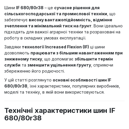
Шини
IF 680/80r38
– це
сучасне рішення для
сільськогосподарської та промислової техніки
, що
забезпечує
високу вантажопідйомність, відмінне
зчеплення та мінімальний тиск на ґрунт
. Вони ідеально
підходять для важкої аграрної техніки та розраховані на
роботу в складних умовах експлуатації.
Завдяки
технології Increased Flexion (IF)
ці шини
дозволяють
працювати з більшим навантаженням при
зниженому тиску
, що допомагає
збільшити термін
служби
та
зменшити ущільнення ґрунту
, сприяючи
збереженню його родючості.
У цій статті розглянуто
основні особливості шин IF
680/80r38
, їхні характеристики, популярних виробників,
моделі та техніку, в якій вони використовуються.
Технічні характеристики шин IF
680/80r38