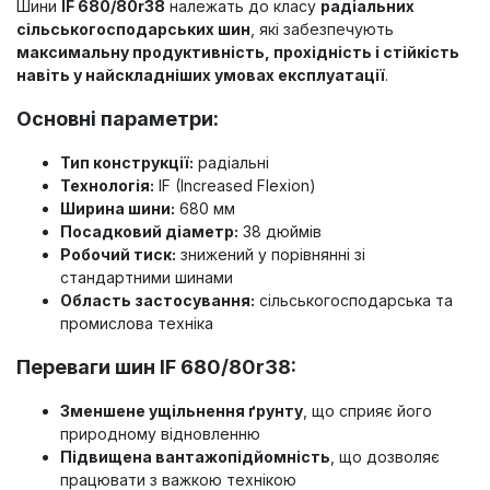
Шини
IF 680/80r38
належать до класу
радіальних
сільськогосподарських шин
, які забезпечують
максимальну продуктивність, прохідність і стійкість
навіть у найскладніших умовах експлуатації
.
Основні параметри:
Тип конструкції:
радіальні
Технологія:
IF (Increased Flexion)
Ширина шини:
680 мм
Посадковий діаметр:
38 дюймів
Робочий тиск:
знижений у порівнянні зі
стандартними шинами
Область застосування:
сільськогосподарська та
промислова техніка
Переваги шин IF 680/80r38:
Зменшене ущільнення ґрунту
, що сприяє його
природному відновленню
Підвищена вантажопідйомність
, що дозволяє
працювати з важкою технікою