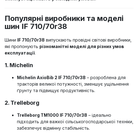
Популярні виробники та моделі
шин IF 710/70r38
Шини
IF 710/70r38
випускають провідні світові виробники,
які пропонують
різноманітні моделі для різних умов
експлуатації
.
1. Michelin
Michelin AxioBib 2 IF 710/70r38
– розроблена для
тракторів великої потужності, зменшує ущільнення
ґрунту та підвищує продуктивність.
2. Trelleborg
Trelleborg TM1000 IF 710/70r38
– ідеально
підходить для важкої сільськогосподарської техніки,
забезпечує відмінну стабільність.