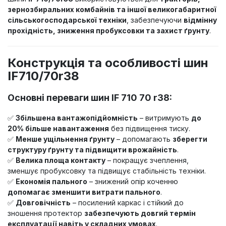
зернозбиральних комбайнів та іншої великогабаритної
сільськогосподарської техніки
, забезпечуючи
відмінну
прохідність, зниження пробуксовки та захист ґрунту
.
Конструкція та особливості шин
IF710/70r38
Основні переваги шин IF 710 70 r38:
✅
Збільшена вантажопідйомність
– витримують
до
20% більше навантаження
без підвищення тиску.
✅
Менше ущільнення ґрунту
– допомагають
зберегти
структуру ґрунту та підвищити врожайність
.
✅
Велика площа контакту
– покращує зчеплення,
зменшує пробуксовку та підвищує стабільність техніки.
✅
Економія пального
– знижений опір коченню
допомагає зменшити витрати пального
.
✅
Довговічність
– посилений каркас і стійкий до
зношення протектор
забезпечують довгий термін
експлуатації навіть у складних умовах
.