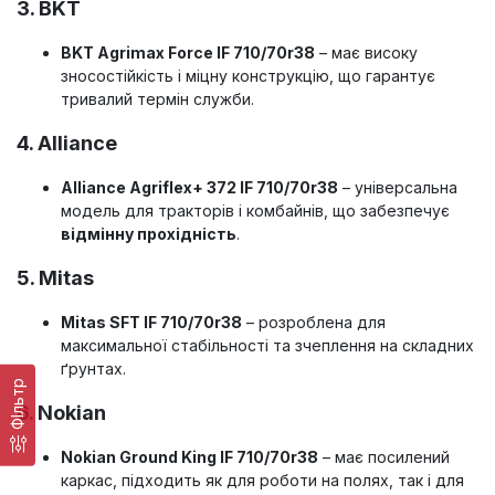
3. BKT
BKT Agrimax Force IF 710/70r38
– має високу
зносостійкість і міцну конструкцію, що гарантує
тривалий термін служби.
4. Alliance
Alliance Agriflex+ 372 IF 710/70r38
– універсальна
модель для тракторів і комбайнів, що забезпечує
відмінну прохідність
.
5. Mitas
Mitas SFT IF 710/70r38
– розроблена для
максимальної стабільності та зчеплення на складних
ґрунтах.
ФІльтр
6. Nokian
Nokian Ground King IF 710/70r38
– має посилений
каркас, підходить як для роботи на полях, так і для