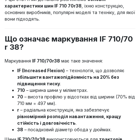
характеристики шин IF 710 70r38
, їхню конструкцію,
основних виробників, популярні моделі та техніку, для якої
вони підходять.
Що означає маркування IF 710/70
r 38?
Маркування
IF 710/70r38
має таке значення:
IF (Increased Flexion)
– технологія, що дозволяє
збільшити вантажопідйомність на 20% без
підвищення тиску
.
710
– ширина шини у міліметрах.
70
– висота профілю у відсотках від ширини (70% від
710 мм = 497 мм).
r
– радіальна конструкція, яка забезпечує
рівномірний розподіл навантаження, кращу
стійкість і довговічність
.
38
– посадковий діаметр обода у дюймах.
Шини
IF 710/70r38
використовуються для
тракторів,