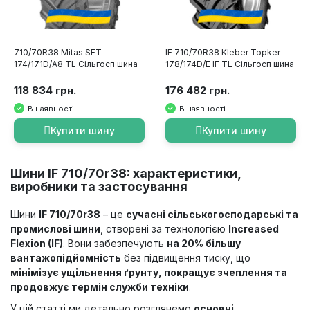
710/70R38 Mitas SFT
IF 710/70R38 Kleber Topker
174/171D/A8 TL Сільгосп шина
178/174D/E IF TL Сільгосп шина
118 834 грн.
176 482 грн.
В наявності
В наявності
Купити шину
Купити шину
Шини IF 710/70r38: характеристики,
виробники та застосування
Шини
IF 710/70r38
– це
сучасні сільськогосподарські та
промислові шини
, створені за технологією
Increased
Flexion (IF)
. Вони забезпечують
на 20% більшу
вантажопідйомність
без підвищення тиску, що
мінімізує ущільнення ґрунту, покращує зчеплення та
продовжує термін служби техніки
.
У цій статті ми детально розглянемо
основні