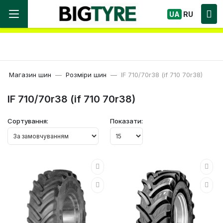
Ми працюємо! Великий вибір Шин, швидка
UA
RU
доставка по Україні!
Магазин шин
Розміри шин
IF 710/70r38 (if 710 70r38)
IF 710/70r38 (if 710 70r38)
Сортування:
Показати: