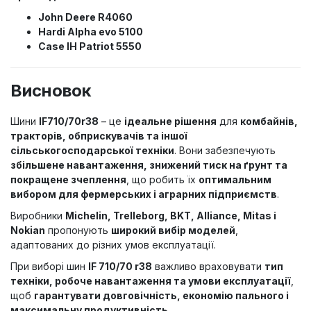
John Deere R4060
Hardi Alpha evo 5100
Case IH Patriot 5550
Висновок
Шини
IF710/70r38
– це
ідеальне рішення
для
комбайнів,
тракторів, обприскувачів та іншої
сільськогосподарської техніки
. Вони забезпечують
збільшене навантаження, знижений тиск на ґрунт та
покращене зчеплення
, що робить їх
оптимальним
вибором для фермерських і аграрних підприємств
.
Виробники
Michelin, Trelleborg, BKT, Alliance, Mitas і
Nokian
пропонують
широкий вибір моделей
,
адаптованих до різних умов експлуатації.
При виборі шин
IF 710/70 r38
важливо враховувати
тип
техніки, робоче навантаження та умови експлуатації
,
щоб
гарантувати довговічність, економію пального і
максимальну продуктивність
.