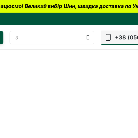
ацюємо! Великий вибір Шин, швидка доставка по Ук
+38 (05
)