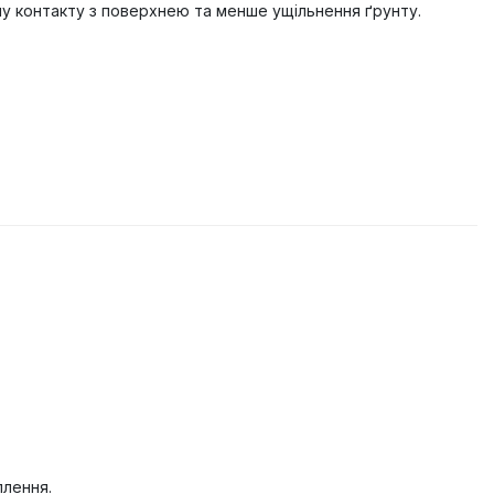
му контакту з поверхнею та менше ущільнення ґрунту.
плення.