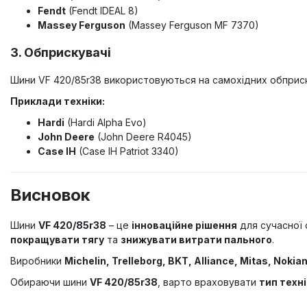
Fendt
(Fendt IDEAL 8)
Massey Ferguson
(Massey Ferguson MF 7370)
3. Обприскувачі
Шини VF 420/85r38 використовуються на самохідних обприск
Приклади техніки:
Hardi
(Hardi Alpha Evo)
John Deere
(John Deere R4045)
Case IH
(Case IH Patriot 3340)
Висновок
Шини
VF 420/85r38
– це
інноваційне рішення
для сучасної 
покращувати тягу
та
знижувати витрати пального
.
Виробники
Michelin, Trelleborg, BKT, Alliance, Mitas, Nokian
Обираючи шини
VF 420/85r38
, варто враховувати
тип техн