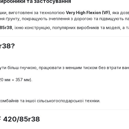
виробники та застосування
шки, виготовлені за технологією
Very High Flexion (VF)
, яка до
ня ґрунту, покращують зчеплення з дорогою та підвищують пал
/85r38
, їхню конструкцію, популярних виробників та моделі, а 
r38?
бути більш гнучкою, працювати з меншим тиском без втрати ва
0 мм = 357 мм).
омбайнів та іншої сільськогосподарської техніки.
F 420/85r38