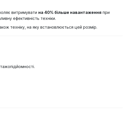
зволяє витримувати
на 40% більше навантаження
при
ивну ефективність техніки.
також техніку, на яку встановлюється цей розмір.
нтажопідйомності.