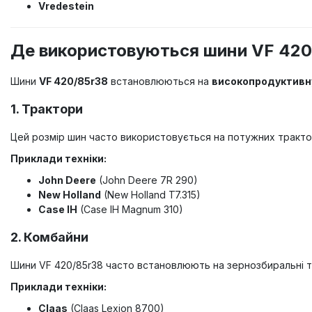
Vredestein
Де використовуються шини VF 420
Шини
VF 420/85r38
встановлюються на
високопродуктивну
1. Трактори
Цей розмір шин часто використовується на потужних тракто
Приклади техніки:
John Deere
(John Deere 7R 290)
New Holland
(New Holland T7.315)
Case IH
(Case IH Magnum 310)
2. Комбайни
Шини VF 420/85r38 часто встановлюють на зернозбиральні т
Приклади техніки:
Claas
(Claas Lexion 8700)