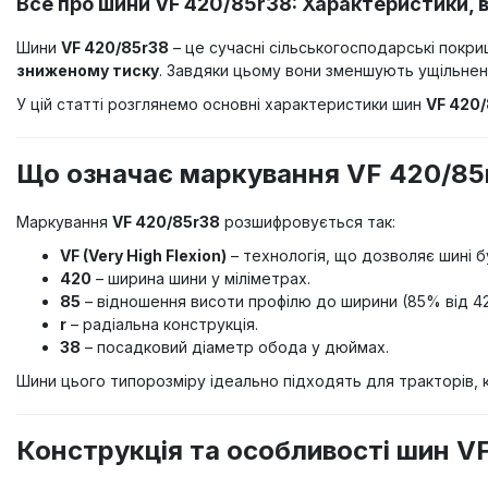
Все про шини VF 420/85r38: Характеристики, 
Шини
VF 420/85r38
– це сучасні сільськогосподарські покри
зниженому тиску
. Завдяки цьому вони зменшують ущільнен
У цій статті розглянемо основні характеристики шин
VF 420
Що означає маркування VF 420/85
Маркування
VF 420/85r38
розшифровується так:
VF (Very High Flexion)
– технологія, що дозволяє шині 
420
– ширина шини у міліметрах.
85
– відношення висоти профілю до ширини (85% від 42
r
– радіальна конструкція.
38
– посадковий діаметр обода у дюймах.
Шини цього типорозміру ідеально підходять для тракторів, к
Конструкція та особливості шин V