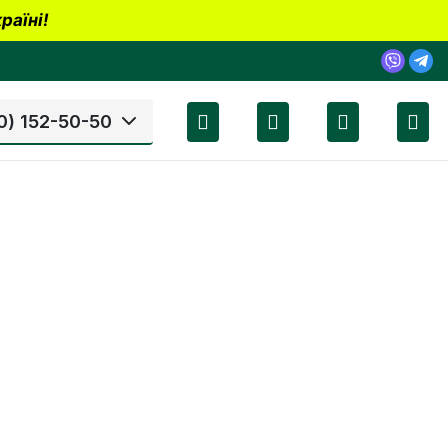
раїні!
0) 152-50-50