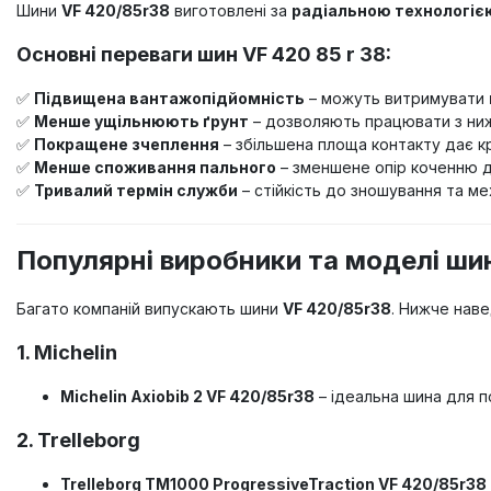
Шини
VF 420/85r38
виготовлені за
радіальною технологіє
Основні переваги шин VF 420 85 r 38:
✅
Підвищена вантажопідйомність
– можуть витримувати
✅
Менше ущільнюють ґрунт
– дозволяють працювати з ни
✅
Покращене зчеплення
– збільшена площа контакту дає к
✅
Менше споживання пального
– зменшене опір коченню д
✅
Тривалий термін служби
– стійкість до зношування та м
Популярні виробники та моделі ши
Багато компаній випускають шини
VF 420/85r38
. Нижче наве
1. Michelin
Michelin Axiobib 2 VF 420/85r38
– ідеальна шина для п
2. Trelleborg
Trelleborg TM1000 ProgressiveTraction VF 420/85r38