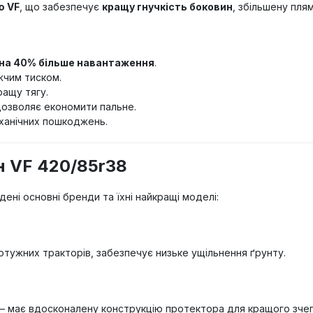
ю VF
, що забезпечує
кращу гнучкість боковин
, збільшену пля
на 40% більше навантаження
.
жчим тиском.
ращу тягу.
озволяє економити пальне.
еханічних пошкоджень.
н VF 420/85r38
дені основні бренди та їхні найкращі моделі:
отужних тракторів, забезпечує низьке ущільнення ґрунту.
– має вдосконалену конструкцію протектора для кращого зче