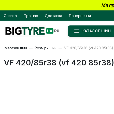
Ми пр
Оплата
Про нас
Доставка
Повернення
КАТАЛОГ ШИН
UA
RU
Магазин шин
Розміри шин
VF 420/85r38 (vf 420 85r38)
VF 420/85r38 (vf 420 85r38