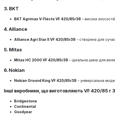
3. BKT
BKT Agrimax V-Flecto VF 420/85r38
– висока зносостій
4. Alliance
Alliance Agri Star II VF 420/85r38
– створена для сучас
5. Mitas
Mitas HC 2000 VF 420/85r38
– ідеальна шина для вели
6. Nokian
Nokian Ground King VF 420/85r38
– універсальна модел
Інші виробники, що виготовляють VF 420/85 r 3
Bridgestone
Continental
Goodyear