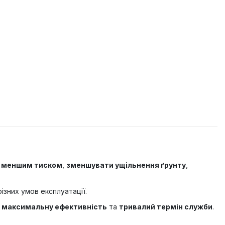
 меншим тиском
,
зменшувати ущільнення ґрунту
,
зних умов експлуатації.
и
максимальну ефективність
та
тривалий термін служби
.