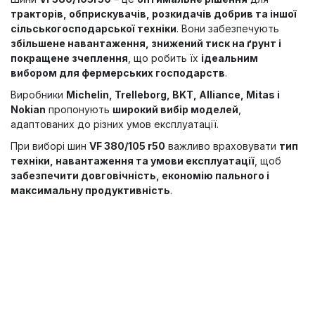
тракторів, обприскувачів, розкидачів добрив та іншої
сільськогосподарської техніки
. Вони забезпечують
збільшене навантаження, знижений тиск на ґрунт і
покращене зчеплення
, що робить їх
ідеальним
вибором для фермерських господарств
.
Виробники
Michelin, Trelleborg, BKT, Alliance, Mitas і
Nokian
пропонують
широкий вибір моделей
,
адаптованих до різних умов експлуатації.
При виборі шин
VF 380/105 r50
важливо враховувати
тип
техніки, навантаження та умови експлуатації
, щоб
забезпечити довговічність, економію пального і
максимальну продуктивність
.