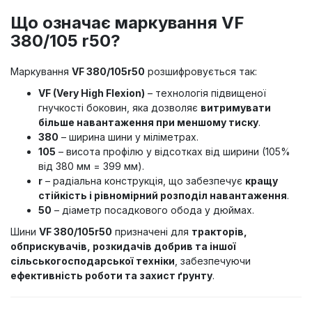
Що означає маркування VF
380/105 r50?
Маркування
VF 380/105r50
розшифровується так:
VF (Very High Flexion)
– технологія підвищеної
гнучкості боковин, яка дозволяє
витримувати
більше навантаження при меншому тиску
.
380
– ширина шини у міліметрах.
105
– висота профілю у відсотках від ширини (105%
від 380 мм = 399 мм).
r
– радіальна конструкція, що забезпечує
кращу
стійкість і рівномірний розподіл навантаження
.
50
– діаметр посадкового обода у дюймах.
Шини
VF 380/105r50
призначені для
тракторів,
обприскувачів, розкидачів добрив та іншої
сільськогосподарської техніки
, забезпечуючи
ефективність роботи та захист ґрунту
.