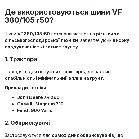
Де використовуються шини VF
380/105 r50?
Шини
VF 380/105r50
встановлюються на
різні види
сільськогосподарської техніки
, забезпечуючи
високу
продуктивність і захист ґрунту
.
1. Трактори
Підходять для
потужних тракторів
, де важливі
стабільність і мінімальний вплив на ґрунт
.
Приклади техніки:
John Deere 7R 290
Case IH Magnum 310
Fendt 900 Vario
2. Обприскувачі
Застосовуються для
самохідних обприскувачів
, що