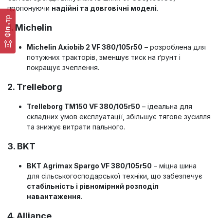
пропонуючи
надійні та довговічні моделі
.
ФІльтр
1. Michelin
Michelin Axiobib 2 VF 380/105r50
– розроблена для
потужних тракторів, зменшує тиск на ґрунт і
покращує зчеплення.
2. Trelleborg
Trelleborg TM150 VF 380/105r50
– ідеальна для
складних умов експлуатації, збільшує тягове зусилля
та знижує витрати пального.
3. BKT
BKT Agrimax Spargo VF 380/105r50
– міцна шина
для сільськогосподарської техніки, що забезпечує
стабільність і рівномірний розподіл
навантаження
.
4. Alliance