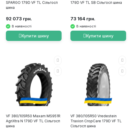
SPARGO 179D VF TL Сільгосп
179D VF TL SB Сільгосп шина
шина
92 073 грн.
73 164 грн.
В наявності
В наявності
Купити шину
Купити шину
VF 380/105R50 Maxam MS951R
VF 380/105R50 Vredestein
AgriXtra N 179D VF TL Сільгосп
Traxion CropCare 179D VF TL
шина
Сільгосп шина