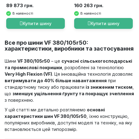
89 873 грн.
160 263 грн.
В наявності
В наявності
Купити шину
Купити шину
Все про шини VF 380/105r50:
характеристики, виробники та застосування
Шини
VF 380/105r50
– це
сучасні сільськогосподарські
та промислові покришки
, розроблені за технологією
Very High Flexion (VF)
. Ця інноваційна технологія дозволяє
витримувати до 40% більше навантаження
при
стандартному тиску або працювати
із зниженим тиском
,
що
зменшує ущільнення ґрунту та покращує зчеплення
з поверхнею.
У цій статті ми детально розглянемо
основні
характеристики шин VF 380/105r50
, їхню конструкцію,
популярних виробників, доступні моделі та техніку, на яку
встановлюється цей типорозмір.