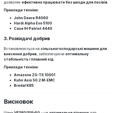
дозволяє
ефективно працювати без шкоди для посівів
.
Приклади техніки:
John Deere R4060
Hardi Alpha Evo 5100
Case IH Patriot 4440
3. Розкидачі добрив
Встановлюються на
сільськогосподарські машини для
внесення добрив
, забезпечуючи
оптимальну
стабільність і плавний хід
.
Приклади техніки:
Amazone ZG-TS 10001
Kuhn Axis 50.2 M-EMC
Bredal K85
Висновок
Шини
VF380/105r50
– це
оптимальне рішення
для