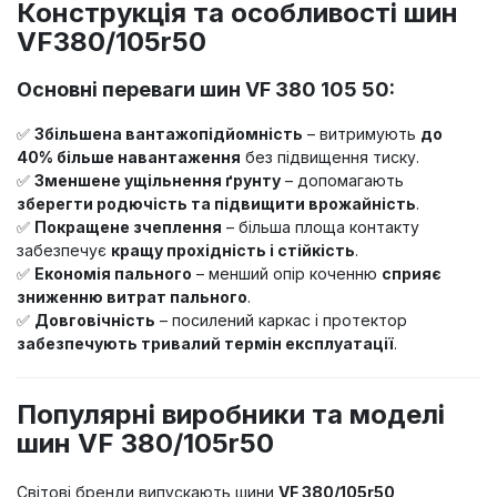
Конструкція та особливості шин
VF380/105r50
Основні переваги шин VF 380 105 50:
✅
Збільшена вантажопідйомність
– витримують
до
40% більше навантаження
без підвищення тиску.
✅
Зменшене ущільнення ґрунту
– допомагають
зберегти родючість та підвищити врожайність
.
✅
Покращене зчеплення
– більша площа контакту
забезпечує
кращу прохідність і стійкість
.
✅
Економія пального
– менший опір коченню
сприяє
зниженню витрат пального
.
✅
Довговічність
– посилений каркас і протектор
забезпечують тривалий термін експлуатації
.
Популярні виробники та моделі
шин VF 380/105r50
Світові бренди випускають шини
VF 380/105r50
,