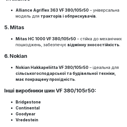
Alliance Agriflex 363 VF 380/105r50
– універсальна
модель для
тракторів і обприскувачів
.
5. Mitas
Mitas HC 1000 VF 380/105r50
– стійка до механічних
пошкоджень, забезпечує
відмінну зносостійкість
.
6. Nokian
Nokian Hakkapeliitta VF 380/105r50
– ідеальна для
сільськогосподарської та будівельної техніки,
має покращену прохідність
.
Інші виробники шин VF 380/105r50:
Bridgestone
Continental
Goodyear
Vredestein