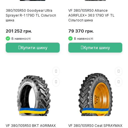
380/105R50 Goodyear Ultra
VF 380/105R50 Alliance
Sprayer R-1 179D TL Сільгосп
AGRIFLEX+ 363 179D VF TL
шина
Сільгосп шина
201 252 грн.
79 370 грн.
В наявності
В наявності
Купити шину
Купити шину
VF 380/105R50 BKT AGRIMAX
VF 380/105R50 Ceat SPRAYMAX