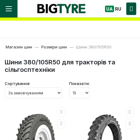
Ми працюємо! Великий вибір Шин, швидка
UA
RU
доставка по Україні!
Магазин шин
Розміри шин
Шини 380/105R50
Шини 380/105R50 для тракторів та
сільгосптехніки
Сортування:
Показати: