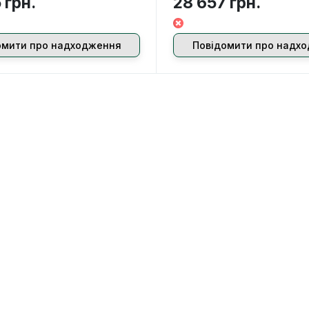
 грн.
28 657 грн.
омити про надходження
Повідомити про надх