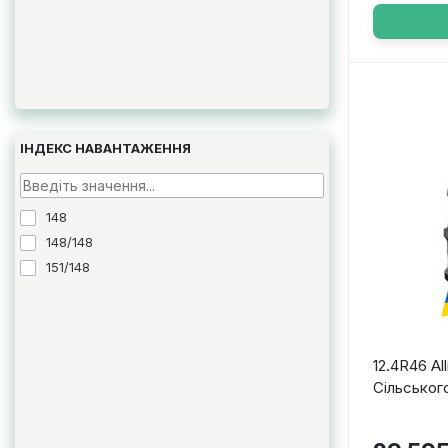
ІНДЕКС НАВАНТАЖЕННЯ
148
148/148
151/148
12.4R46 Al
Сільськог