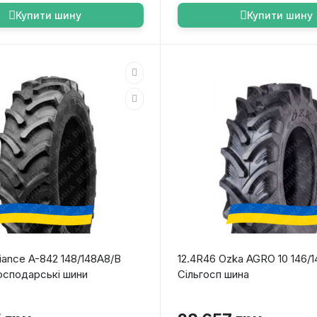
Купити шину
Купити шину
liance A-842 148/148A8/B
12.4R46 Ozka AGRO 10 146/
осподарські шини
Сільгосп шина