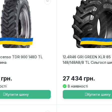
scenso TDR 900 148D TL
12.4R46 GRI GREEN XLR 85
шина
148/148A8/B TL Сільгосп ш
 грн.
27 434 грн.
ості
В наявності
Купити шину
Купити шину