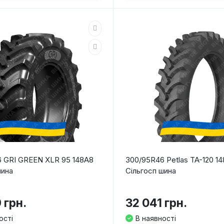
 GRI GREEN XLR 95 148A8
300/95R46 Petlas TA-120 1
шина
Сільгосп шина
 грн.
32 041 грн.
ості
В наявності