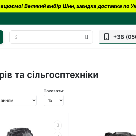
ацюємо! Великий вибір Шин, швидка доставка по Ук
+38 (05
ів та сільгосптехніки
Показати: