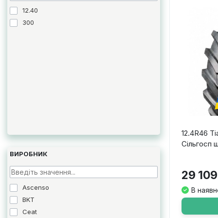
12.40
300
12.4R46 Ti
Сільгосп 
ВИРОБНИК
29 109
Ascenso
В наявн
BKT
Ceat