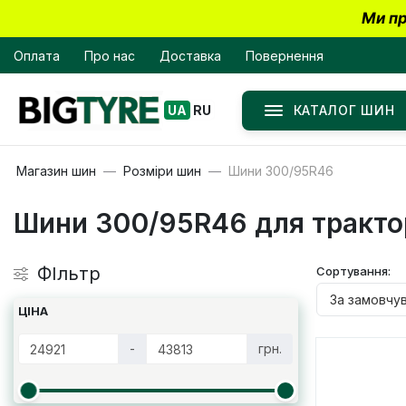
Ми пр
Оплата
Про нас
Доставка
Повернення
КАТАЛОГ ШИН
UA
RU
Магазин шин
Розміри шин
Шини 300/95R46
Шини 300/95R46 для трактор
ФІльтр
Сортування:
ЦІНА
-
грн.