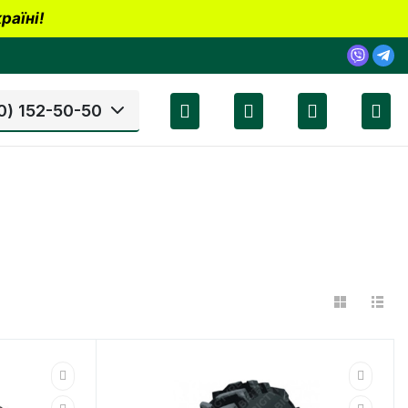
раїні!
0) 152-50-50