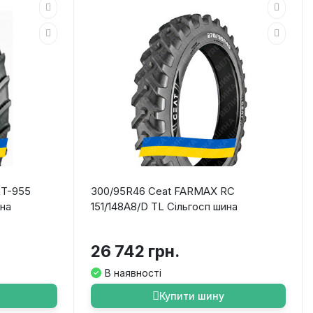
RT-955
300/95R46 Ceat FARMAX RC
ина
151/148A8/D TL Сільгосп шина
26 742 грн.
В наявності
Купити шину