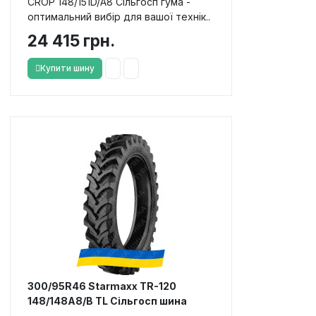
CROP 148/151D/A8 Сільгосп гума -
оптимальний вибір для вашої технік..
24 415 грн.
Купити шину
300/95R46 Starmaxx TR-120
148/148A8/B TL Сільгосп шина