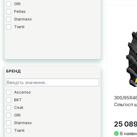
GRI
Petlas
Starmaxx
Tianli
БРЕНД
Ascenso
300/95R46
BKT
Сільгосп 
Ceat
GRI
25 089
Starmaxx
Tianli
В наявн