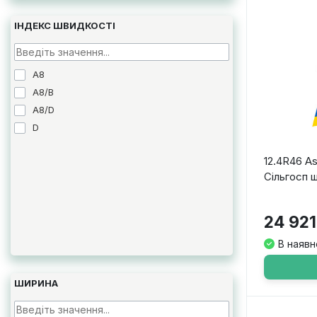
ІНДЕКС ШВИДКОСТІ
A8
A8/B
A8/D
D
12.4R46 A
Сільгосп 
24 921
В наявн
ШИРИНА