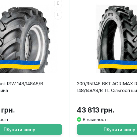
anli R1W 148/148A8/B
300/95R46 BKT AGRIMAX 
шина
148/148A8/B TL Сільгосп ш
 грн.
43 813 грн.
ості
В наявності
Купити шину
Купити шину