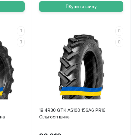
Купити шину
18.4R30 GTK AS100 156A6 PR16
ина
Сільгосп шина