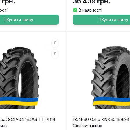
 грн.
36 439 грн.
ості
В наявності
Купити шину
Купити шину
abat SGP-04 154A6 TT PR14
18.4R30 Ozka KNK50 154A6
шина
Сільгосп шина