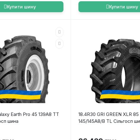
Купити шину
Купити шину
laxy Earth Pro 45 139A8 TT
18.4R30 GRI GREEN XLR 85
осп шина
145/145A8/B TL Сільгосп ш