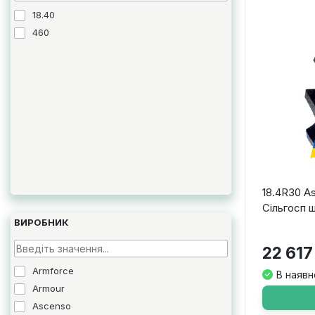
18.40
460
18.4R30 A
Сільгосп 
ВИРОБНИК
22 617
Armforce
В наявн
Armour
Ascenso