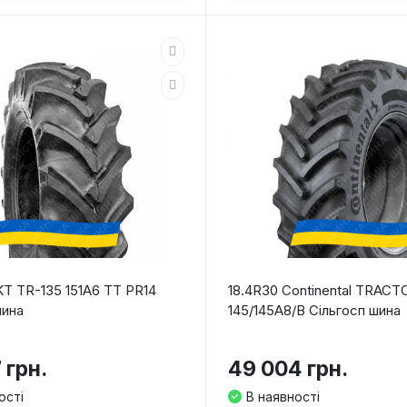
KT TR-135 151A6 TT PR14
18.4R30 Continental TRACT
шина
145/145A8/B Сільгосп шина
 грн.
49 004 грн.
ості
В наявності