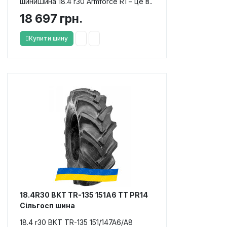
шиниШина 18.4 r30 Armforce R1 – це в..
18 697 грн.
Купити шину
18.4R30 BKT TR-135 151A6 TT PR14
Сільгосп шина
18.4 r30 BKT TR-135 151/147A6/A8