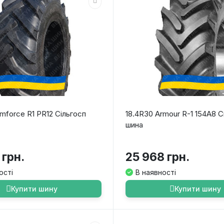
mforce R1 PR12 Сільгосп
18.4R30 Armour R-1 154A8 С
шина
 грн.
25 968 грн.
ості
В наявності
Купити шину
Купити шину