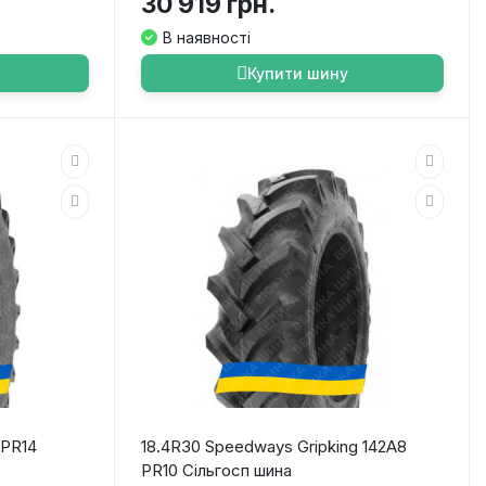
30 919 грн.
В наявності
Купити шину
 PR14
18.4R30 Speedways Gripking 142A8
PR10 Сільгосп шина