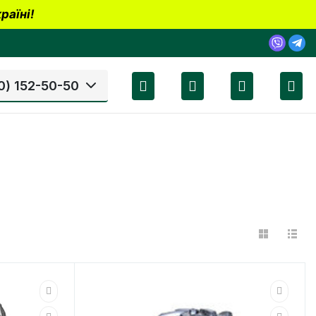
раїні!
0) 152-50-50