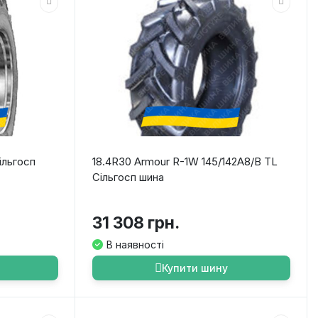
ільгосп
18.4R30 Armour R-1W 145/142A8/B TL
Сільгосп шина
31 308 грн.
В наявності
Купити шину