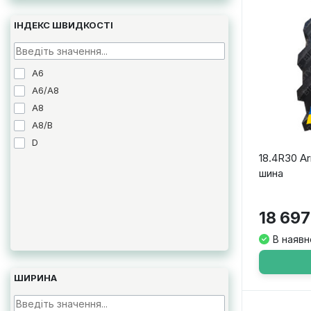
ІНДЕКС ШВИДКОСТІ
A6
A6/A8
A8
A8/B
D
18.4R30 Ar
шина
18 697
В наявн
ШИРИНА