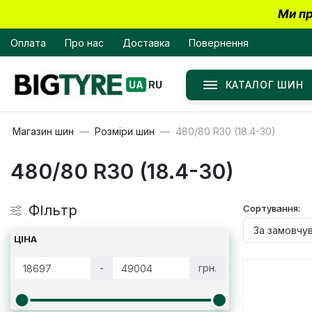
Ми пр
Оплата
Про нас
Доставка
Повернення
КАТАЛОГ ШИН
UA
RU
Магазин шин
Розміри шин
480/80 R30 (18.4-30)
480/80 R30 (18.4-30)
ФІльтр
Сортування:
ЦІНА
-
грн.