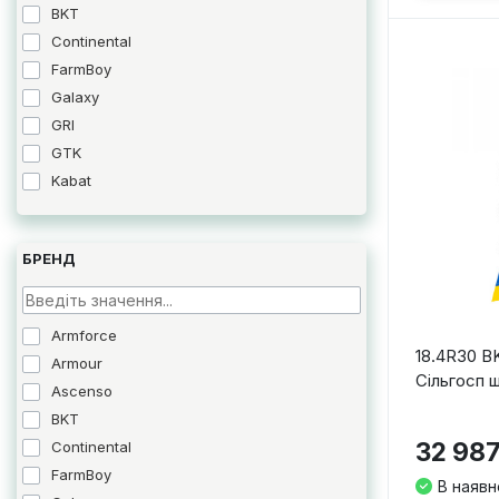
BKT
Continental
FarmBoy
Galaxy
GRI
GTK
Kabat
Mitas
Ozka
БРЕНД
Speedways
Tianli
Armforce
18.4R30 B
Armour
Сільгосп 
Ascenso
BKT
32 987
Continental
FarmBoy
В наявн