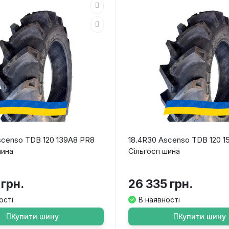
scenso TDB 120 139A8 PR8
18.4R30 Ascenso TDB 120 1
шина
Сільгосп шина
 грн.
26 335 грн.
ості
В наявності
Купити шину
Купити шину