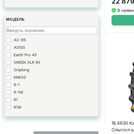
22 879
В наявн
МОДЕЛЬ
AC-85
AS100
Earth Pro 45
GREEN XLR 85
Gripking
KNK50
R-1
R-1W
R1
R1W
SGP-04
TDB 120
18.4R30 K
Сільгосп 
TDR 850