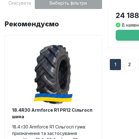
Скасувати
Виберіть фільтри
TR-135
TRACTOR 85
24 188
Рекомендуємо
В наявн
1
2
18.4R30 Armforce R1 PR12 Сільгосп
шина
18.4 r30 Armforce R1 Сільгосп гума:
призначення та застосування