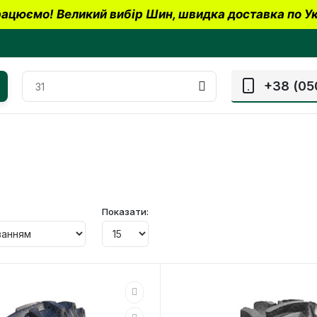
ацюємо! Великий вибір Шин, швидка доставка по Ук
+38 (05
Показати: