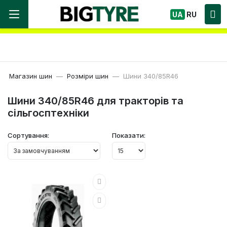
Ми працюємо! Великий вибір Шин, швидка
UA
RU
доставка по Україні!
Магазин шин
Розміри шин
Шини 340/85R46
Шини 340/85R46 для тракторів та
сільгосптехніки
Сортування:
Показати: