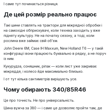
І саме тут починається різниця.
Де цей розмір реально працює
Такі шини ставлять на трактори для міжрядної обробки і
на самохідні обприскувачі, коли техніка заходить у вже
підняту культуру. Не на початку сезону, а тоді, коли
рослина вже займає свій об’єм.
John Deere 6M, Case IH Maxxum, New Holland T6 — у такій
конфігурації вони працюють буквально в рядку, а не поруч
із ним.
Кукурудза, соняшник, ріпак — коли лист уже закриває
міжряддя, і колесо йде максимально близько.
І от тут кілька сантиметрів вирішують усе.
Чому обирають 340/85R46
Це про точність. Не про універсальність.
Шина вужча за 380 — і саме це дозволяє пройти там, де