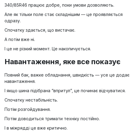
340/85R46 працює добре, поки умови дозволяють.
Але як тільки поле стає складнішим — це проявляється
одразу.
Спочатку здається, що вистачає.
А потім вже ні.
І це не різкий момент. Це накопичується.
Навантаження, яке все показує
Повний бак, важке обладнання, швидкість — усе це додає
навантаження.
І якщо шина підібрана “впритул”, це починає відчуватися.
Спочатку нестабільність.
Потім розгойдування.
Потім доводиться тримати техніку постійно.
І в міжрядді це вже критично.