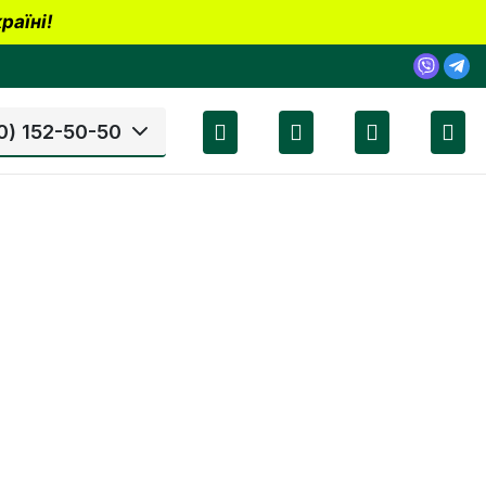
раїні!
0) 152-50-50