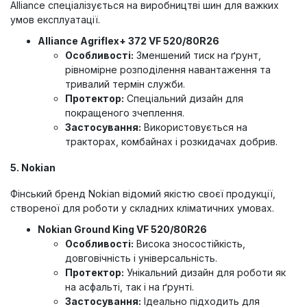
Alliance спеціалізується на виробництві шин для важких
умов експлуатації.
Alliance Agriflex+ 372 VF 520/80R26
Особливості:
Зменшений тиск на ґрунт,
рівномірне розподілення навантаження та
тривалий термін служби.
Протектор:
Спеціальний дизайн для
покращеного зчеплення.
Застосування:
Використовується на
тракторах, комбайнах і розкидачах добрив.
5. Nokian
Фінський бренд Nokian відомий якістю своєї продукції,
створеної для роботи у складних кліматичних умовах.
Nokian Ground King VF 520/80R26
Особливості:
Висока зносостійкість,
довговічність і універсальність.
Протектор:
Унікальний дизайн для роботи як
на асфальті, так і на ґрунті.
Застосування:
Ідеально підходить для