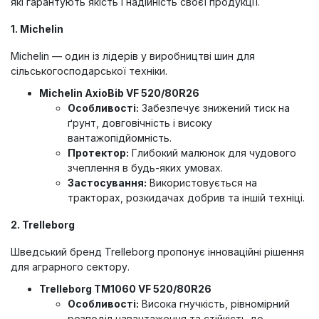
які гарантують якість і надійність своєї продукції.
1. Michelin
Michelin — один із лідерів у виробництві шин для
сільськогосподарської техніки.
Michelin AxioBib VF 520/80R26
Особливості:
Забезпечує знижений тиск на
ґрунт, довговічність і високу
вантажопідйомність.
Протектор:
Глибокий малюнок для чудового
зчеплення в будь-яких умовах.
Застосування:
Використовується на
тракторах, розкидачах добрив та іншій техніці.
2. Trelleborg
Шведський бренд Trelleborg пропонує інноваційні рішення
для аграрного сектору.
Trelleborg TM1060 VF 520/80R26
Особливості:
Висока гнучкість, рівномірний
розподіл навантаження та стійкість до