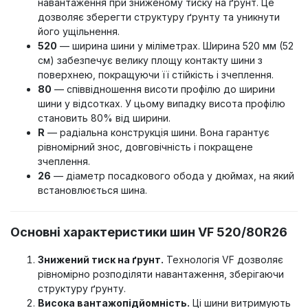
навантаження при зниженому тиску на ґрунт. Це
дозволяє зберегти структуру ґрунту та уникнути
його ущільнення.
520
— ширина шини у міліметрах. Ширина 520 мм (52
см) забезпечує велику площу контакту шини з
поверхнею, покращуючи її стійкість і зчеплення.
80
— співвідношення висоти профілю до ширини
шини у відсотках. У цьому випадку висота профілю
становить 80% від ширини.
R
— радіальна конструкція шини. Вона гарантує
рівномірний знос, довговічність і покращене
зчеплення.
26
— діаметр посадкового обода у дюймах, на який
встановлюється шина.
Основні характеристики шин VF 520/80R26
Знижений тиск на ґрунт.
Технологія VF дозволяє
рівномірно розподіляти навантаження, зберігаючи
структуру ґрунту.
Висока вантажопідйомність.
Ці шини витримують