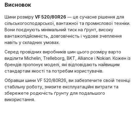
Висновок
Шини розміру
VF 520/80R26
— це сучасне рішення для
сільськогосподарської, вантажної та промислової техніки.
Вони поєднують мінімальний тиск на ґрунт, високу
вантажопідйомність, довговічність і чудове зчеплення
навіть у складних умовах.
Серед провідних виробників шин цього розміру варто
виділити Michelin, Trelleborg, BKT, Alliance і Nokian. Кожен із
брендів пропонує моделі, які відповідають найвищим
стандартам якості та потребам користувачів.
Обравши шини VF 520/80R26, ви забезпечите своїй техніці
стабільну роботу, знизите експлуатаційні витрати та
збережете родючість ґрунту для подальшого
використання.