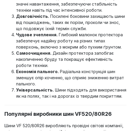
значні навантаження, забезпечуючи стабільність
техніки навіть під час інтенсивної роботи.
Довговічність.
Посилені боковини захищають шини
від пошкоджень, таких як порізи, проколи чи знос,
що подовжує їхній термін служби.
Чудове зчеплення.
Глибокий малюнок протектора
забезпечує надійну роботу на різних типах
поверхонь, включно з мокрим або пухким ґрунтом.
Самоочищення.
Дизайн протектора запобігає
накопиченню бруду та покращує ефективність
роботи техніки.
Економія пального.
Радіальна конструкція шин
зменшує опір коченню, що сприяє зниженню витрат
пального.
Універсальність.
Шини підходять для використання
як на полях, так і на дорогах із твердим покриттям.
Популярні виробники шин VF520/80R26
Шини VF 520/80R26 виробляють провідні світові компанії,