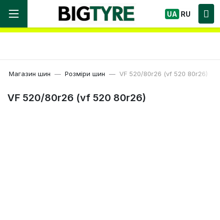
Ми працюємо! Великий вибір Шин, швидка
UA
RU
доставка по Україні!
Магазин шин
Розміри шин
VF 520/80r26 (vf 520 80r26)
VF 520/80r26 (vf 520 80r26)