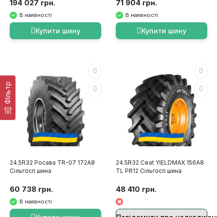
194 027 грн.
71 904 грн.
В наявності
В наявності
Купити шину
Купити шину
ФІльтр
24.5R32 Росава TR-07 172A8
24.5R32 Ceat YIELDMAX 156A8
Сільгосп шина
TL PR12 Сільгосп шина
60 738 грн.
48 410 грн.
В наявності