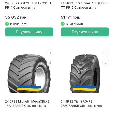
24.5R32 Ceat YIELDMAX 23˚ TL
24.5R32 Forerunner R-1 QH666
PR14 Сільгосп шина
TT PR16 Сільгосп шина
55 032 грн.
51 171 грн.
В наявності
В наявності
Купити шину
Купити шину
24.5R32 Michelin MegaXBib 2
24.5R32 Tianli AG-RS
172/172A8/B Сільгосп шина
172/172A8/B Сільгосп шина