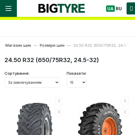
Ми працюємо! Великий вибір Шин, швидка
UA
RU
доставка по Україні!
Магазин шин
Розміри шин
24.50 R32 (650/75R32, 24.5-32)
24.50 R32 (650/75R32, 24.5-32)
Сортування:
Показати: