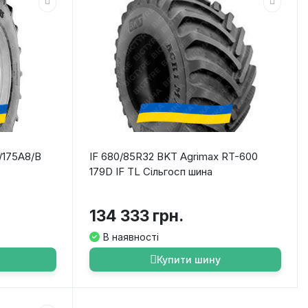
/175A8/B
IF 680/85R32 BKT Agrimax RT-600
179D IF TL Сільгосп шина
134 333 грн.
В наявності
Купити шину