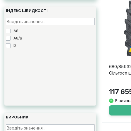
ІНДЕКС ШВИДКОСТІ
A8
A8/B
D
680/85R32
Сільгосп 
117 65
В наявн
ВИРОБНИК