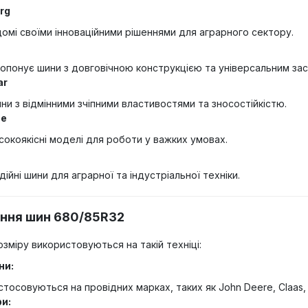
rg
домі своїми інноваційними рішеннями для аграрного сектору.
опонує шини з довговічною конструкцією та універсальним за
ar
ни з відмінними зчіпними властивостями та зносостійкістю.
ne
сокоякісні моделі для роботи у важких умовах.
дійні шини для аграрної та індустріальної техніки.
ння шин 680/85R32
зміру використовуються на такій техніці:
ни:
стосовуються на провідних марках, таких як John Deere, Claas, 
и: