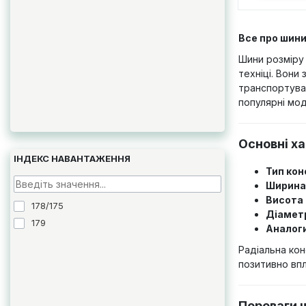
Все про шини
Шини розміру 
техніці. Вони
транспортуван
популярні мод
Основні х
ІНДЕКС НАВАНТАЖЕННЯ
Тип кон
Ширина
Висота 
178/175
Діаметр
179
Аналоги
Радіальна ко
позитивно впл
Переваги 