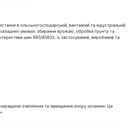
стання в сільськогосподарській, вантажній та індустріальній
 складних умовах: збирання врожаю, обробка ґрунту та
ктеристики шин 680/85R32, їх застосування, виробників та
 покращене зчеплення та зменшення опору коченню. Це
н.