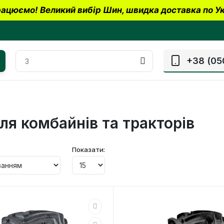
ацюємо! Великий вибір Шин, швидка доставка по Ук
+38 (05
ля комбайнів та тракторів
Показати: