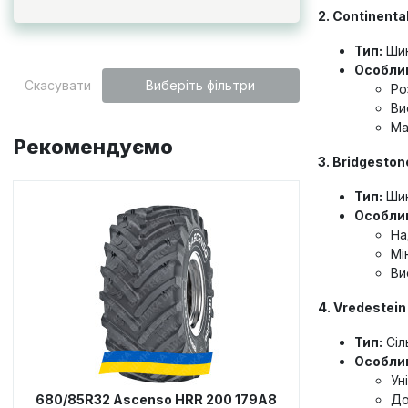
2. Continent
Тип:
Шин
Особлив
Скасувати
Виберіть фільтри
Ро
Ви
Ма
Рекомендуємо
3. Bridgesto
Тип:
Шин
Особлив
На
Мі
Ви
4. Vredestein
Тип:
Сіл
Особлив
Ун
680/85R32 Ascenso HRR 200 179A8
До