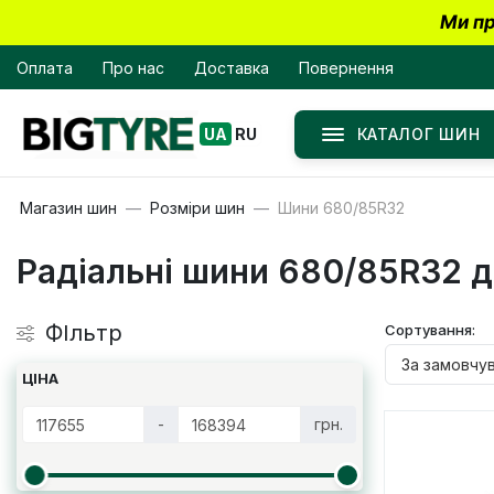
Ми пр
Оплата
Про нас
Доставка
Повернення
КАТАЛОГ ШИН
UA
RU
Магазин шин
Розміри шин
Шини 680/85R32
Радіальні шини 680/85R32 д
ФІльтр
Сортування:
ЦІНА
-
грн.