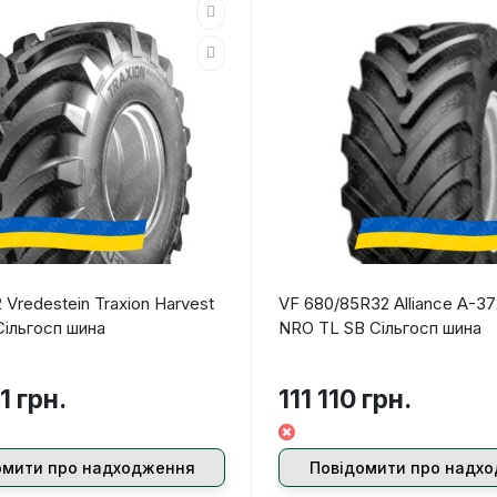
Vredestein Traxion Harvest
VF 680/85R32 Alliance А-3
Сільгосп шина
NRO TL SB Сільгосп шина
1 грн.
111 110 грн.
омити про надходження
Повідомити про надх