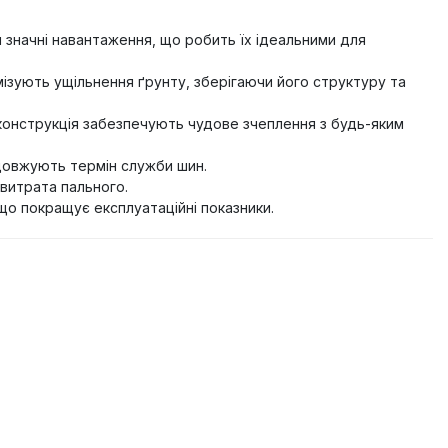
 значні навантаження, що робить їх ідеальними для
мізують ущільнення ґрунту, зберігаючи його структуру та
конструкція забезпечують чудове зчеплення з будь-яким
одовжують термін служби шин.
витрата пального.
о покращує експлуатаційні показники.
.