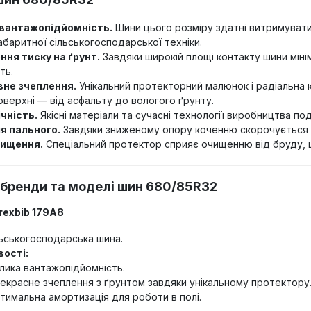
вантажопідйомність.
Шини цього розміру здатні витримувати
абаритної сільськогосподарської техніки.
ня тиску на ґрунт.
Завдяки широкій площі контакту шини міні
ть.
не зчеплення.
Унікальний протекторний малюнок і радіальна 
оверхні — від асфальту до вологого ґрунту.
чність.
Якісні матеріали та сучасні технології виробництва п
я пального.
Завдяки зниженому опору коченню скорочується 
ищення.
Спеціальний протектор сприяє очищенню від бруду, щ
 бренди та моделі шин 680/85R32
erexbib 179A8
ьськогосподарська шина.
ості:
лика вантажопідйомність.
екрасне зчеплення з ґрунтом завдяки унікальному протектору
тимальна амортизація для роботи в полі.