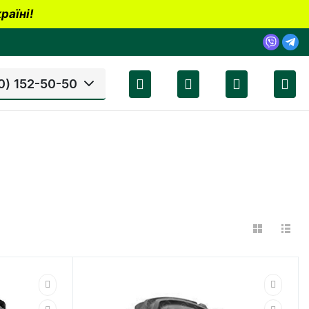
раїні!
0) 152-50-50