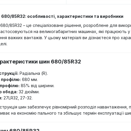
 680/85R32: особливості, характеристики та виробники
680/85R32 – це спеціалізоване рішення, розроблене для викори
 застосовуються на великогабаритних машинах, які працюють у
ня важких вантажів. У цьому матеріалі ви дізнаєтеся про хара
елі.
арактеристики шин 680/85R32
струкції:
Радіальна (R).
 профілю:
680 мм.
профілю:
85% від ширини.
 обода:
32 дюйми.
:
27LR32, 27-32.
нструкція шин забезпечує рівномірний розподіл навантаження,
иває на економію пального та збільшує термін експлуатації ши
шин 680/85R32