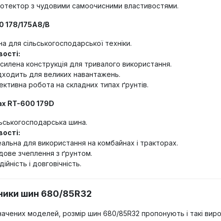
отектор з чудовими самоочисними властивостями.
70 178/175A8/B
а для сільськогосподарської техніки.
ості:
силена конструкція для тривалого використання.
дходить для великих навантажень.
ективна робота на складних типах ґрунтів.
ax RT-600 179D
ьськогосподарська шина.
ості:
еальна для використання на комбайнах і тракторах.
дове зчеплення з ґрунтом.
дійність і довговічність.
бники шин 680/85R32
ачених моделей, розмір шин 680/85R32 пропонують і такі виро