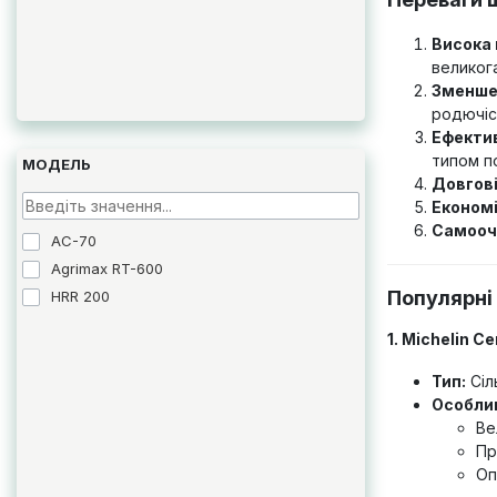
Висока 
великог
Зменшен
родючіс
Ефектив
типом п
МОДЕЛЬ
Довгові
Економі
Самооч
AC-70
Agrimax RT-600
Популярні
HRR 200
1. Michelin C
Тип:
Сіл
Особлив
Ве
Пр
Оп