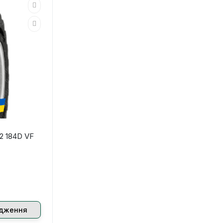
72 184D VF
одження