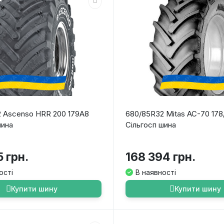
 Ascenso HRR 200 179A8
680/85R32 Mitas AC-70 178
шина
Сільгосп шина
5 грн.
168 394 грн.
ості
В наявності
Купити шину
Купити шину