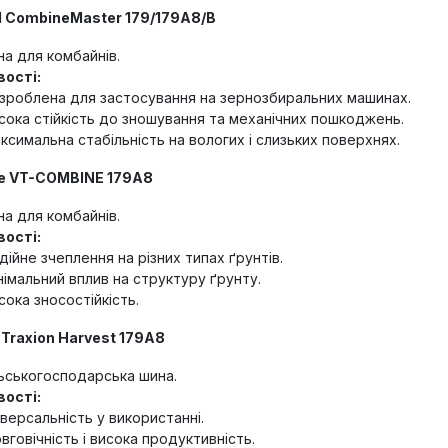
al CombineMaster 179/179A8/B
а для комбайнів.
ості:
зроблена для застосування на зернозбиральних машинах.
сока стійкість до зношування та механічних пошкоджень.
ксимальна стабільність на вологих і слизьких поверхнях.
ne VT-COMBINE 179A8
а для комбайнів.
ості:
дійне зчеплення на різних типах ґрунтів.
німальний вплив на структуру ґрунту.
сока зносостійкість.
 Traxion Harvest 179A8
ьськогосподарська шина.
ості:
іверсальність у використанні.
вговічність і висока продуктивність.