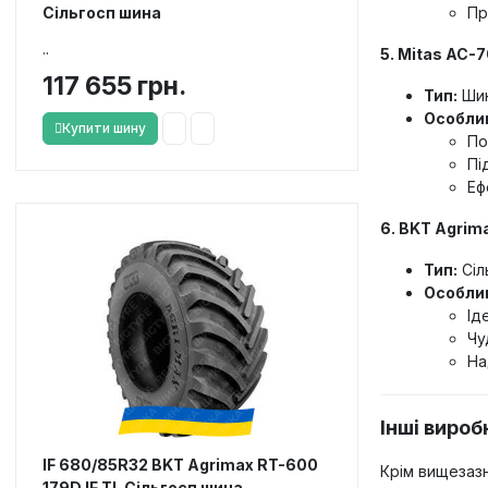
Сільгосп шина
Пр
..
5. Mitas AC-
117 655 грн.
Тип:
Шин
Особлив
Купити шину
По
Пі
Еф
6. BKT Agrim
Тип:
Сіл
Особлив
Ід
Чу
На
Інші виро
IF 680/85R32 BKT Agrimax RT-600
Крім вищезазн
179D IF TL Сільгосп шина