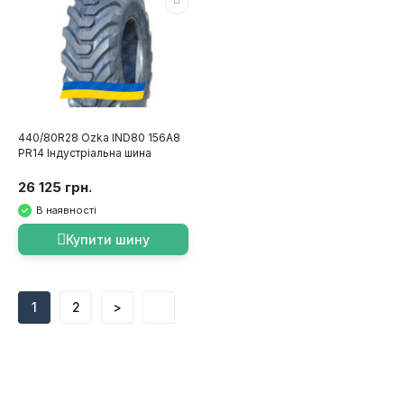
440/80R28 Ozka IND80 156A8
PR14 Індустріальна шина
26 125 грн.
В наявності
Купити шину
1
2
>