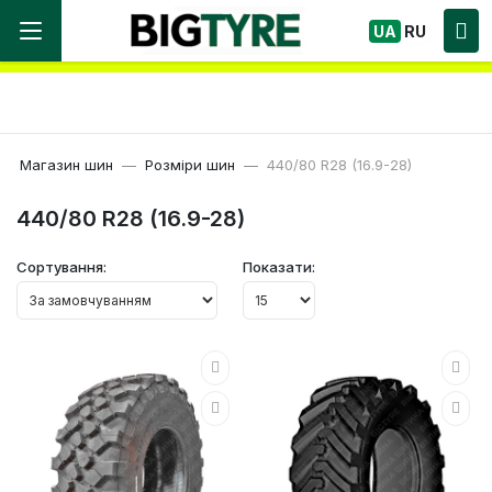
Ми працюємо! Великий вибір Шин, швидка
UA
RU
доставка по Україні!
Магазин шин
Розміри шин
440/80 R28 (16.9-28)
440/80 R28 (16.9-28)
Сортування:
Показати: