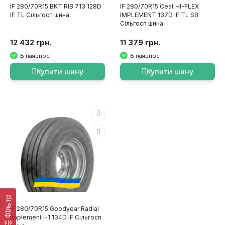
IF 280/70R15 BKT RIB 713 128D
IF 280/70R15 Ceat HI-FLEX
IF TL Сільгосп шина
IMPLEMENT 137D IF TL SB
Сільгосп шина
12 432 грн.
11 379 грн.
В наявності
В наявності
Купити шину
Купити шину
ФІльтр
IF 280/70R15 Goodyear Radial
implement I-1 134D IF Сільгосп