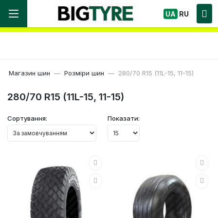
Ми працюємо! Великий вибір Шин, швидка
UA
RU
доставка по Україні!
Магазин шин
Розміри шин
280/70 R15 (11L-15, 11-15)
280/70 R15 (11L-15, 11-15)
Сортування:
Показати: