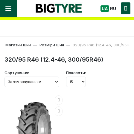
Ми працюємо! Великий вибір Шин, швидка
UA
RU
доставка по Україні!
Магазин шин
Розміри шин
320/95 R46 (12.4-46, 300/95R46
320/95 R46 (12.4-46, 300/95R46)
Сортування:
Показати: