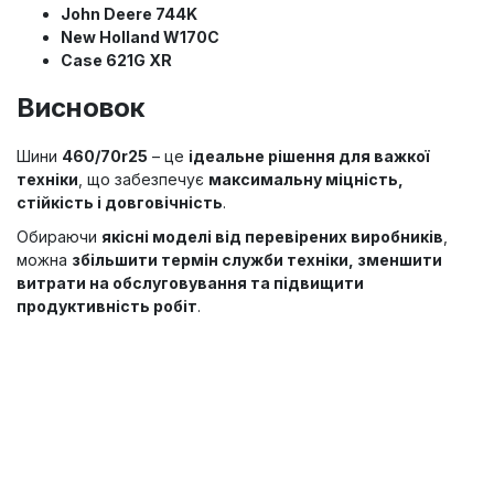
John Deere 744K
New Holland W170C
Case 621G XR
Висновок
Шини
460/70r25
– це
ідеальне рішення для важкої
техніки
, що забезпечує
максимальну міцність,
стійкість і довговічність
.
Обираючи
якісні моделі від перевірених виробників
,
можна
збільшити термін служби техніки, зменшити
витрати на обслуговування та підвищити
продуктивність робіт
.