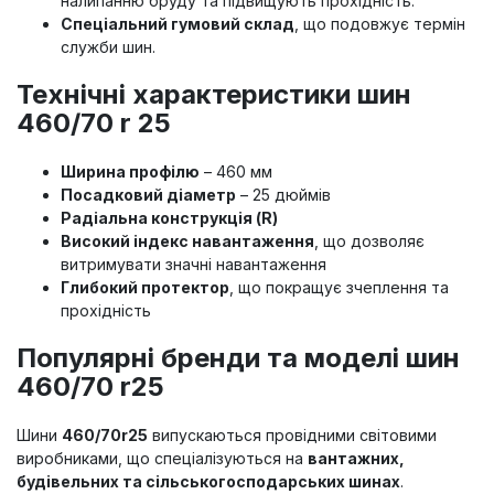
налипанню бруду та підвищують прохідність.
Спеціальний гумовий склад
, що подовжує термін
служби шин.
Технічні характеристики шин
460/70 r 25
Ширина профілю
– 460 мм
Посадковий діаметр
– 25 дюймів
Радіальна конструкція (R)
Високий індекс навантаження
, що дозволяє
витримувати значні навантаження
Глибокий протектор
, що покращує зчеплення та
прохідність
Популярні бренди та моделі шин
460/70 r25
Шини
460/70r25
випускаються провідними світовими
виробниками, що спеціалізуються на
вантажних,
будівельних та сільськогосподарських шинах
.