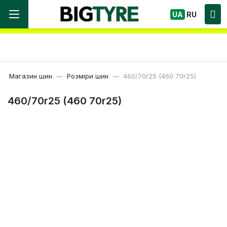
Ми працюємо! Великий вибір Шин, швидка
UA
RU
доставка по Україні!
Магазин шин
Розміри шин
460/70r25 (460 70r25)
460/70r25 (460 70r25)