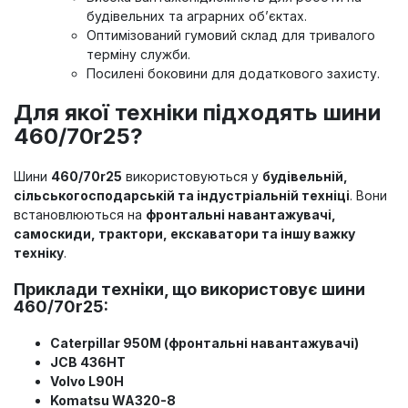
будівельних та аграрних об’єктах.
Оптимізований гумовий склад для тривалого
терміну служби.
Посилені боковини для додаткового захисту.
Для якої техніки підходять шини
460/70r25?
Шини
460/70r25
використовуються у
будівельній,
сільськогосподарській та індустріальній техніці
. Вони
встановлюються на
фронтальні навантажувачі,
самоскиди, трактори, екскаватори та іншу важку
техніку
.
Приклади техніки, що використовує шини
460/70r25:
Caterpillar 950M (фронтальні навантажувачі)
JCB 436HT
Volvo L90H
Komatsu WA320-8