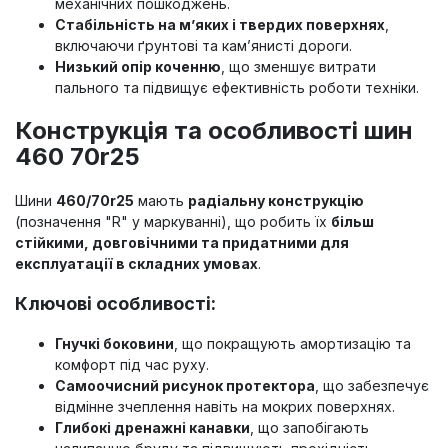
механічних пошкоджень.
Стабільність на м’яких і твердих поверхнях
,
включаючи ґрунтові та кам’янисті дороги.
Низький опір коченню
, що зменшує витрати
пального та підвищує ефективність роботи техніки.
Конструкція та особливості шин
460 70r25
Шини
460/70r25
мають
радіальну конструкцію
(позначення "R" у маркуванні), що робить їх
більш
стійкими, довговічними та придатними для
експлуатації в складних умовах
.
Ключові особливості:
Гнучкі боковини
, що покращують амортизацію та
комфорт під час руху.
Самоочисний рисунок протектора
, що забезпечує
відмінне зчеплення навіть на мокрих поверхнях.
Глибокі дренажні канавки
, що запобігають