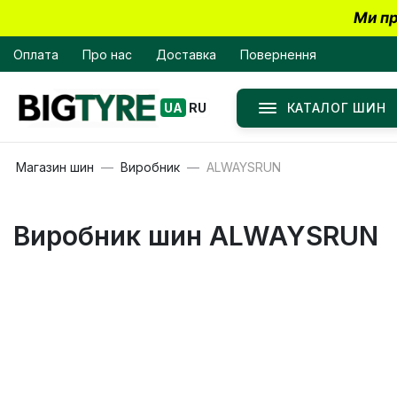
Ми пр
Оплата
Про нас
Доставка
Повернення
КАТАЛОГ ШИН
UA
RU
Магазин шин
Виробник
ALWAYSRUN
Виробник шин ALWAYSRUN