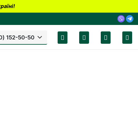
раїні!
0) 152-50-50