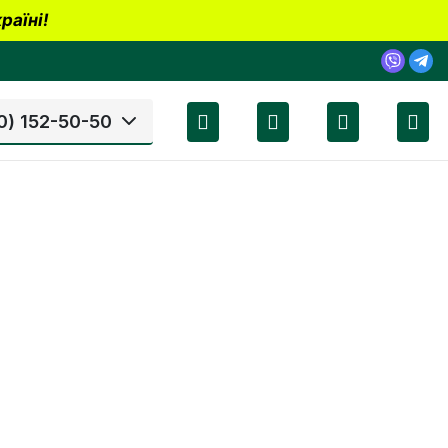
раїні!
0) 152-50-50