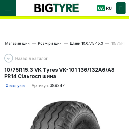
Ми працюємо! Великий вибір Шин, швидка
UA
RU
доставка по Україні!
Магазин шин
Розміри шин
Шини 10.0/75-15.3
10/75R15.
Назад в каталог
10/75R15.3 VK Tyres VK-101 136/132A6/A8
PR14 Сільгосп шина
0
відгуків
Артикул:
389347