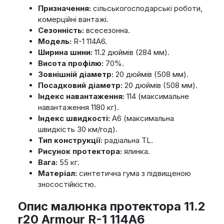
Призначення:
сільськогосподарські роботи,
комерційні вантажі.
Сезонність:
всесезонна.
Модель:
R-1 114A6.
Ширина шини:
11.2 дюймів (284 мм).
Висота профілю:
70%.
Зовнішній діаметр:
20 дюймів (508 мм).
Посадковий діаметр:
20 дюймів (508 мм).
Індекс навантаження:
114 (максимальне
навантаження 1180 кг).
Індекс швидкості:
A6 (максимальна
швидкість 30 км/год).
Тип конструкції:
радіальна TL.
Рисунок протектора:
ялинка.
Вага:
55 кг.
Матеріал:
синтетична гума з підвищеною
зносостійкістю.
Опис малюнка протектора 11.2
r20 Armour R-1 114A6