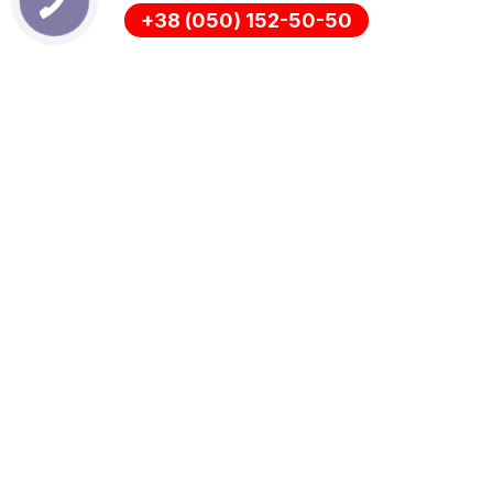
+38 (050) 152-50-50
ІНФОРМАЦІЯ
Оплата
Про нас
Доставка
ПОЛІТИКА КОНФІДЕНЦІЙНОСТІ
Повернення
СЛУЖБА ПІДТРИМКИ
ДОДАТКОВО