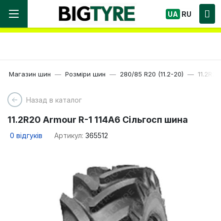
Ми працюємо! Великий вибір Шин, швидка
UA
RU
доставка по Україні!
Магазин шин
Розміри шин
280/85 R20 (11.2-20)
11.2R2
Назад в каталог
11.2R20 Armour R-1 114A6 Сільгосп шина
0
відгуків
Артикул:
365512