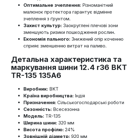
Оптимальне зчеплення:
Різноманітний
малюнок протектора гарантує відмінне
зчеплення з ґрунтом.
Захист культур:
Заокруглені плечові зони
зменшують ризики пошкодження рослин.
Економія пального:
Знижений опір коченню
сприяє зменшенню витрат на паливо.
Детальна характеристика та
маркування шини 12.4 r36 BKT
TR-135 135A6
Виробник:
BKT
Країна виробництва:
Індія
Призначення:
Сільськогосподарські роботи
Сезонність:
Всесезонна
Модель:
TR-135
Ширина шини:
320 мм
Висота профілю:
24%
Зовнішній діаметр:
920 мм