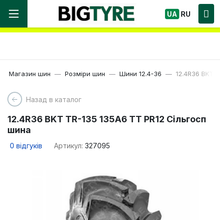
Ми працюємо! Великий вибір Шин, швидка
UA
RU
доставка по Україні!
Магазин шин
Розміри шин
Шини 12.4-36
12.4R36 BKT 
Назад в каталог
12.4R36 BKT TR-135 135A6 TT PR12 Сільгосп
шина
0
відгуків
Артикул:
327095