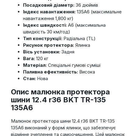
Посадковий діаметр:
36 дюймів
Індекс навантаження:
135A6 (максимальне
навантаження 1,800 кг)
Індекс швидкості:
A6 (максимальна
швидкість 30 км/год)
Тип конструкції:
Радіальна (TL)
Рисунок протектора:
Ялинка
Вісь установки:
Задня
Вага:
120 кг
Матеріал:
Спеціальні гумові суміші
Паливна ефективність:
Висока
Стан:
Нова
Опис малюнка протектора
шини 12.4 r36 BKT TR-135
135A6
Малюнок протектора шини 12.4 r36 BKT TR-135
135A6 виконаний у формі ялинки, що забезпечує
відмінне зчеплення та самоочищення. Цей малюнок