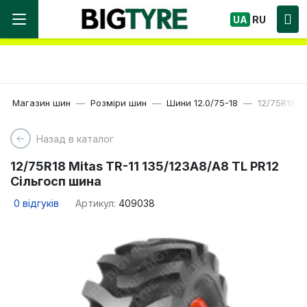
Ми працюємо! Великий вибір Шин, швидка
UA
RU
доставка по Україні!
Магазин шин
Розміри шин
Шини 12.0/75-18
12/75R18 M
Назад в каталог
12/75R18 Mitas TR-11 135/123A8/A8 TL PR12
Сільгосп шина
0
відгуків
Артикул:
409038