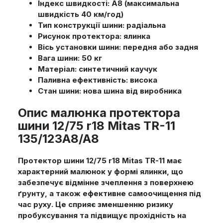
Індекс швидкості:
A8 (максимальна
швидкість 40 км/год)
Тип конструкції шини:
радіальна
Рисунок протектора:
ялинка
Вісь установки шини:
передня або задня
Вага шини:
50 кг
Матеріал:
синтетичний каучук
Паливна ефективність:
висока
Стан шини:
нова шина від виробника
Опис малюнка протектора
шини 12/75 r18 Mitas TR-11
135/123A8/A8
Протектор шини 12/75 r18 Mitas TR-11 має
характерний малюнок у формі ялинки, що
забезпечує відмінне зчеплення з поверхнею
ґрунту, а також ефективне самоочищення під
час руху. Це сприяє зменшенню ризику
пробуксування та підвищує прохідність на