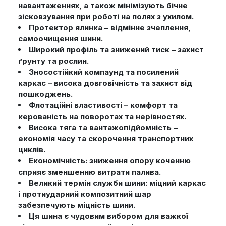
навантаженнях, а також мінімізують бічне
зісковзування при роботі на полях з ухилом.
Протектор ялинка – відмінне зчеплення,
самоочищення шини.
Широкий профіль та знижений тиск – захист
ґрунту та рослин.
Зносостійкий компаунд та посилений
каркас – висока довговічність та захист від
пошкоджень.
Флотаційні властивості – комфорт та
керованість на поворотах та нерівностях.
Висока тяга та вантажопідйомність –
економія часу та скорочення транспортних
циклів.
Економічність: зниження опору коченню
сприяє зменшенню витрати палива.
Великий термін служби шини: міцний каркас
і протиударний композитний шар
забезпечують міцність шини.
Ця шина є чудовим вибором для важкої