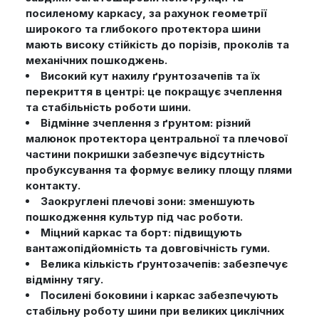
посиленому каркасу, за рахунок геометрії
широкого та глибокого протектора шини
мають високу стійкість до порізів, проколів та
механічних пошкоджень.
Високий кут нахилу ґрунтозачепів та їх
перекриття в центрі: це покращує зчеплення
та стабільність роботи шини.
Відмінне зчеплення з ґрунтом: різний
малюнок протектора центральної та плечової
частини покришки забезпечує відсутність
пробуксування та формує велику площу плями
контакту.
Заокруглені плечові зони: зменшують
пошкодження культур під час роботи.
Міцний каркас та борт: підвищують
вантажопідйомність та довговічність гуми.
Велика кількість ґрунтозачепів: забезпечує
відмінну тягу.
Посилені боковини і каркас забезпечують
стабільну роботу шини при великих циклічних