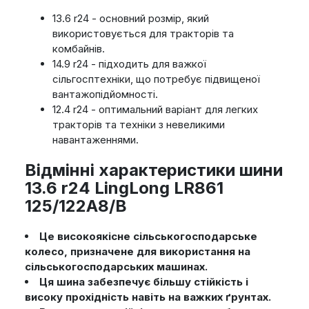
13.6 r24 - основний розмір, який
використовується для тракторів та
комбайнів.
14.9 r24 - підходить для важкої
сільгосптехніки, що потребує підвищеної
вантажопідйомності.
12.4 r24 - оптимальний варіант для легких
тракторів та техніки з невеликими
навантаженнями.
Відмінні характеристики шини
13.6 r24 LingLong LR861
125/122A8/B
Це високоякісне сільськогосподарське
колесо, призначене для використання на
сільськогосподарських машинах.
Ця шина забезпечує більшу стійкість і
високу прохідність навіть на важких ґрунтах.