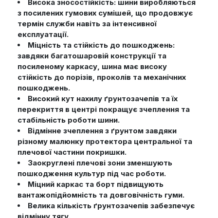
Висока зносостійкість: шини виробляються
з посилених гумових сумішей, що продовжує
термін служби навіть за інтенсивної
експлуатації.
Міцність та стійкість до пошкоджень:
завдяки багатошаровій конструкції та
посиленому каркасу, шина має високу
стійкість до порізів, проколів та механічних
пошкоджень.
Високий кут нахилу ґрунтозачепів та їх
перекриття в центрі покращує зчеплення та
стабільність роботи шини.
Відмінне зчеплення з ґрунтом завдяки
різному малюнку протектора центральної та
плечової частини покришки.
Заокруглені плечові зони зменшують
пошкодження культур під час роботи.
Міцний каркас та борт підвищують
вантажопідйомність та довговічність гуми.
Велика кількість ґрунтозачепів забезпечує
відмінну тягу.