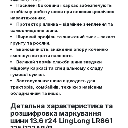
Посилені боковини і каркас забезпечують
стабільну роботу шини при великих циклічних
навантаженнях.
Протектор ялинка – відмінне зчеплення та
самоочищення шини.
Широкий профіль та знижений тиск – захист
ґрунту та рослин.
Економічність: зниження опору коченню
зменшує витрати пального.
Великий термін служби шини завдяки
міцному каркасі та спеціальному складу
гумової суміші.
Застосування: шина підходить для
тракторів, комбайнів, техніки з навісним
обладнанням та іншої.
Детальна характеристика та
розшифровка маркування
шини 13.6 r24 LingLong LR861