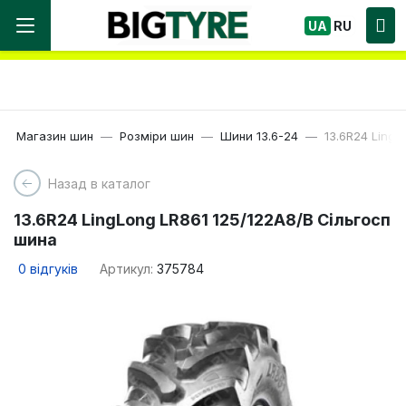
Ми працюємо! Великий вибір Шин, швидка
UA
RU
доставка по Україні!
Магазин шин
Розміри шин
Шини 13.6-24
13.6R24 LingL
Назад в каталог
13.6R24 LingLong LR861 125/122A8/B Сільгосп
шина
0
відгуків
Артикул:
375784