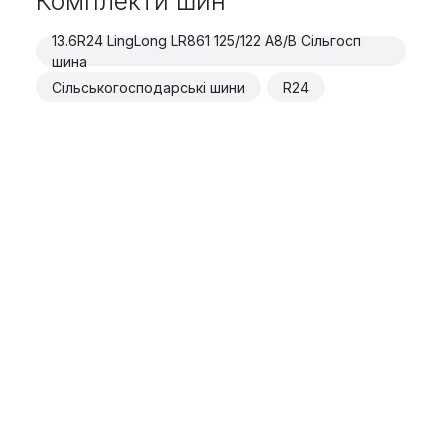
Комплекти шин
13.6R24 LingLong LR861 125/122 A8/B Сільгосп
шина
Сільськогосподарські шини
R24