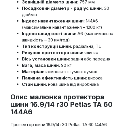
Зовнішній діаметр шини:
757 мм
Посадковий діаметр - радіус шини:
30
дюймів
Індекс навантаження шини:
144A6
(максимальне навантаження – 1200 кг)
Індекс швидкості шини:
A6 (максимальна
швидкість – 30 км/год)
Тип конструкції шини:
радіальна, TL
Рисунок протектора шини:
ялинка
Вісь установки шини:
задня або передня
Вага, маса шини:
90 кг
Матеріал:
композитні гумові суміші
Паливна ефективність шини:
висока
Стан шини:
нова шина від виробника
Опис малюнка протектора
шини 16.9/14 r30 Petlas TA 60
144A6
Протектор шини 16.9/14 r30 Petlas TA 60 144A6