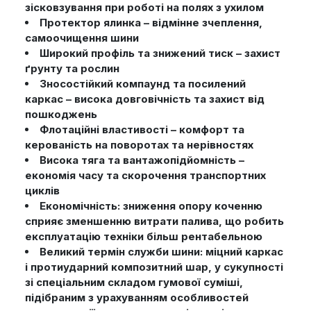
зісковзування при роботі на полях з ухилом
Протектор ялинка – відмінне зчеплення,
самоочищення шини
Широкий профіль та знижений тиск – захист
ґрунту та рослин
Зносостійкий компаунд та посилений
каркас – висока довговічність та захист від
пошкоджень
Флотаційні властивості – комфорт та
керованість на поворотах та нерівностях
Висока тяга та вантажопідйомність –
економія часу та скорочення транспортних
циклів
Економічність: зниження опору коченню
сприяє зменшенню витрати палива, що робить
експлуатацію техніки більш рентабельною
Великий термін служби шини: міцний каркас
і протиударний композитний шар, у сукупності
зі спеціальним складом гумової суміші,
підібраним з урахуванням особливостей