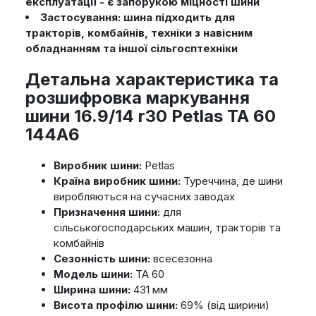
експлуатації - є запорукою міцності шини
Застосування: шина підходить для
тракторів, комбайнів, техніки з навісним
обладнанням та іншої сільгосптехніки
Детальна характеристика та
розшифровка маркування
шини 16.9/14 r30 Petlas TA 60
144A6
Виробник шини:
Petlas
Країна виробник шини:
Туреччина, де шини
виробляються на сучасних заводах
Призначення шини:
для
сільськогосподарських машин, тракторів та
комбайнів
Сезонність шини:
всесезонна
Модель шини:
TA 60
Ширина шини:
431 мм
Висота профілю шини:
69% (від ширини)