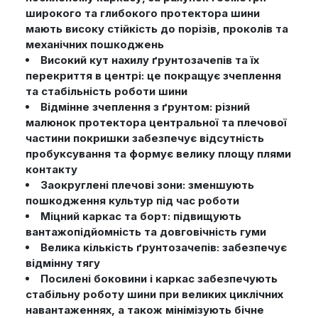
широкого та глибокого протектора шини
мають високу стійкість до порізів, проколів та
механічних пошкоджень
Високий кут нахилу ґрунтозачепів та їх
перекриття в центрі: це покращує зчеплення
та стабільність роботи шини
Відмінне зчеплення з ґрунтом: різний
малюнок протектора центральної та плечової
частини покришки забезпечує відсутність
пробуксування та формує велику площу плями
контакту
Заокруглені плечові зони: зменшують
пошкодження культур під час роботи
Міцний каркас та борт: підвищують
вантажопідйомність та довговічність гуми
Велика кількість ґрунтозачепів: забезпечує
відмінну тягу
Посилені боковини і каркас забезпечують
стабільну роботу шини при великих циклічних
навантаженнях, а також мінімізують бічне