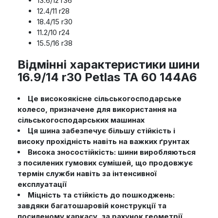
13.6/12 r36
12.4/11 r28
18.4/15 r30
11.2/10 r24
15.5/16 r38
Відмінні характеристики шини
16.9/14 r30 Petlas TA 60 144A6
Це високоякісне сільськогосподарське
колесо, призначене для використання на
сільськогосподарських машинах
Ця шина забезпечує більшу стійкість і
високу прохідність навіть на важких ґрунтах
Висока зносостійкість: шини виробляються
з посилених гумових сумішей, що продовжує
термін служби навіть за інтенсивної
експлуатації
Міцність та стійкість до пошкоджень:
завдяки багатошаровій конструкції та
посиленому каркасу, за рахунок геометрії