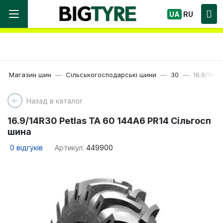
Ми працюємо! Великий вибір Шин, швидка
UA
RU
доставка по Україні!
Магазин шин
Сільськогосподарські шини
30
16.9/14R
Назад в каталог
16.9/14R30 Petlas TA 60 144A6 PR14 Сільгосп
шина
0
відгуків
Артикул:
449900