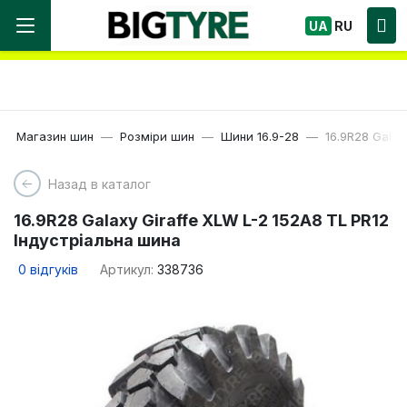
Ми працюємо! Великий вибір Шин, швидка
UA
RU
доставка по Україні!
Магазин шин
Розміри шин
Шини 16.9-28
16.9R28 Galax
Назад в каталог
16.9R28 Galaxy Giraffe XLW L-2 152A8 TL PR12
Індустріальна шина
0
відгуків
Артикул:
338736