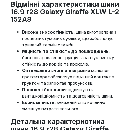
Відмінні характеристики шини
16.9 r28 Galaxy Giraffe XLW L-2
152A8
Висока зносостійкість:
шина виготовлена з
посилених гумових сумішей, що забезпечує
тривалий термін служби.
Міцність та стійкість до пошкоджень:
багатошарова конструкція гарантує високу
стійкість до порізів та проколів.
Оптимальне зчеплення:
різний малюнок
протектора забезпечує відмінний контакт з
ґрунтом та запобігає пробуксовці.
Посилені боковини:
підвищують
вантажопідйомність та довговічність шини.
Економічність:
знижений опір коченню
зменшує витрати пального.
Детальна характеристика
шини 16.9 r28 Galaxy Giraffe