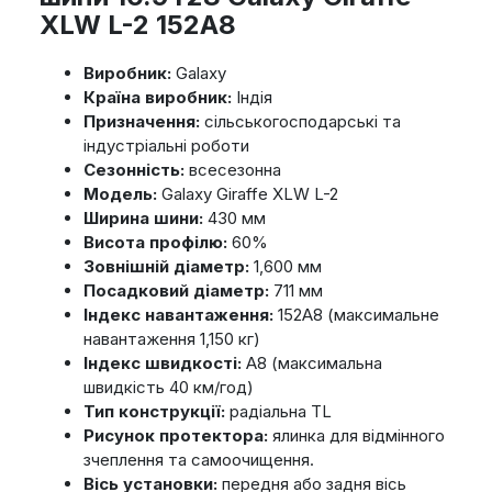
XLW L-2 152A8
Виробник:
Galaxy
Країна виробник:
Індія
Призначення:
сільськогосподарські та
індустріальні роботи
Сезонність:
всесезонна
Модель:
Galaxy Giraffe XLW L-2
Ширина шини:
430 мм
Висота профілю:
60%
Зовнішній діаметр:
1,600 мм
Посадковий діаметр:
711 мм
Індекс навантаження:
152A8 (максимальне
навантаження 1,150 кг)
Індекс швидкості:
A8 (максимальна
швидкість 40 км/год)
Тип конструкції:
радіальна TL
Рисунок протектора:
ялинка для відмінного
зчеплення та самоочищення.
Вісь установки:
передня або задня вісь