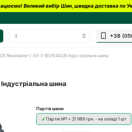
ацюємо! Великий вибір Шин, швидка доставка по Ук
+38 (05
5R25 Neumaster L-3/E-3 181/164A2/B Індустріальна шина
B Індустріальна шина
Партія шини
Партія №1 = 21 989 грн. - на складі 1 шт