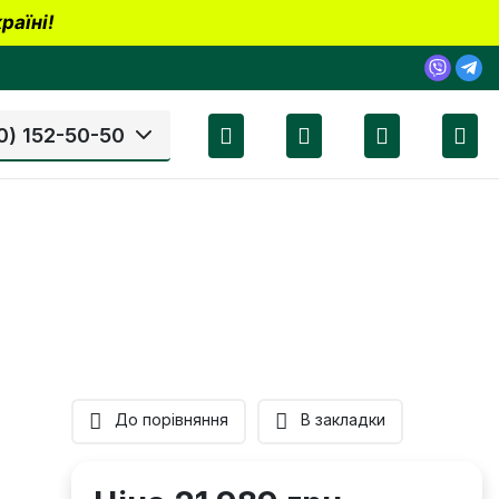
раїні!
0) 152-50-50
До порівняння
В закладки