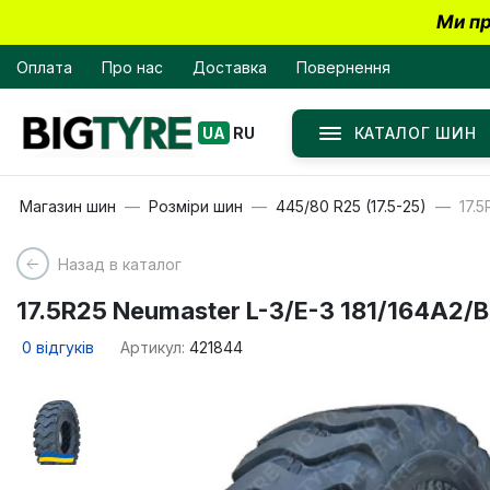
Ми пр
Оплата
Про нас
Доставка
Повернення
КАТАЛОГ ШИН
UA
RU
Магазин шин
Розміри шин
445/80 R25 (17.5-25)
17.
Назад в каталог
17.5R25 Neumaster L-3/E-3 181/164A2/
0
відгуків
Артикул:
421844