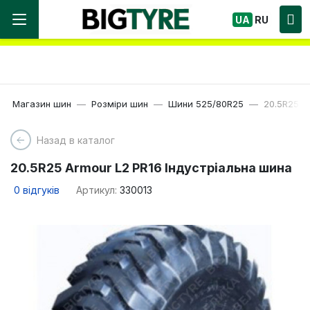
Ми працюємо! Великий вибір Шин, швидка
UA
RU
доставка по Україні!
Магазин шин
Розміри шин
Шини 525/80R25
20.5R25 A
Назад в каталог
20.5R25 Armour L2 PR16 Індустріальна шина
0
відгуків
Артикул:
330013