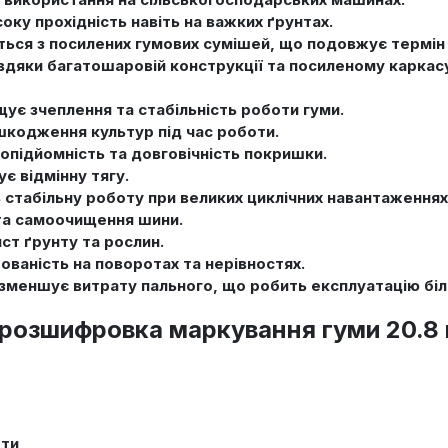
соку прохідність навіть на важких ґрунтах.
ься з посилених гумових сумішей, що подовжує термін с
вдяки багатошаровій конструкції та посиленому каркасу,
ує зчеплення та стабільність роботи гуми.
шкодження культур під час роботи.
опідйомність та довговічність покришки.
є відмінну тягу.
стабільну роботу при великих циклічних навантаженнях,
 та самоочищення шини.
ст ґрунту та рослин.
ованість на поворотах та нерівностях.
 зменшує витрату пального, що робить експлуатацію бі
розшифровка маркування гуми 20.8 
оти