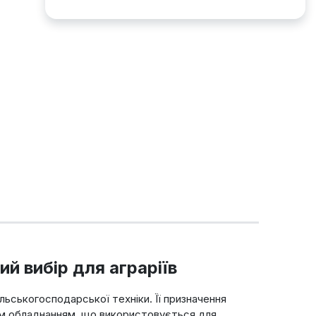
й вибір для аграріїв
льськогосподарської техніки. Її призначення
ним обладнанням, що використовується для