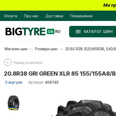
Ми пр
Оплата
Про нас
Доставка
Повернення
КАТАЛОГ ШИН
UA
RU
Магазин шин
Розміри шин
20.80 R38 (520/85R38, 540/
Назад в каталог
20.8R38 GRI GREEN XLR 85 155/155A8/B
0
відгуків
Артикул:
408749