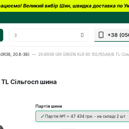
ацюємо! Великий вибір Шин, швидка доставка по Ук
+38 (05
80R38, 20.8-38)
20.8R38 GRI GREEN XLR 85 155/155A8/B TL Сіл
 TL Сільгосп шина
Партія шини
Партія №1 = 47 434 грн. - на складі 2 шт