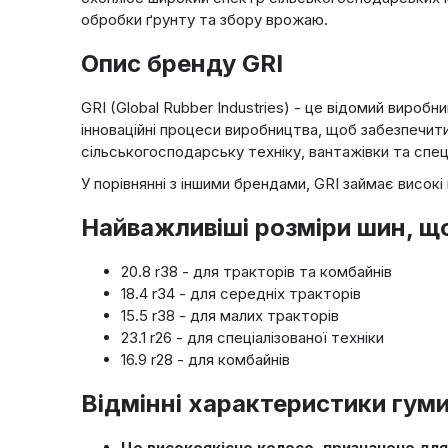
обробки ґрунту та збору врожаю.
Опис бренду GRI
GRI (Global Rubber Industries) - це відомий виробн
інноваційні процеси виробництва, щоб забезпечити 
сільськогосподарську техніку, вантажівки та спеці
У порівнянні з іншими брендами, GRI займає високі
Найважливіші розміри шин, щ
20.8 r38 - для тракторів та комбайнів
18.4 r34 - для середніх тракторів
15.5 r38 - для малих тракторів
23.1 r26 - для спеціалізованої техніки
16.9 r28 - для комбайнів
Відмінні характеристики гуми
Це високоякісне колесо, призначене для