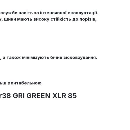
лужби навіть за інтенсивної експлуатації.
 шини мають високу стійкість до порізів,
 а також мінімізують бічне зісковзування.
льш рентабельною.
r38 GRI GREEN XLR 85