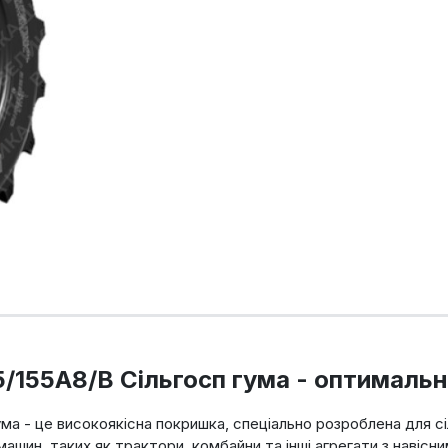
5/155A8/B Сільгосп гума - оптимальни
ума - це високоякісна покришка, спеціально розроблена для сі
шин, таких як трактори, комбайни та інші агрегати з навіс