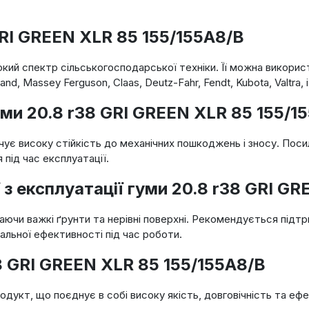
RI GREEN XLR 85 155/155A8/B
кий спектр сільськогосподарської техніки. Її можна використ
nd, Massey Ferguson, Claas, Deutz-Fahr, Fendt, Kubota, Valtra, 
ми 20.8 r38 GRI GREEN XLR 85 155/1
є високу стійкість до механічних пошкоджень і зносу. Посиле
під час експлуатації.
 з експлуатації гуми 20.8 r38 GRI G
чаючи важкі ґрунти та нерівні поверхні. Рекомендується підт
альної ефективності під час роботи.
38 GRI GREEN XLR 85 155/155A8/B
одукт, що поєднує в собі високу якість, довговічність та еф