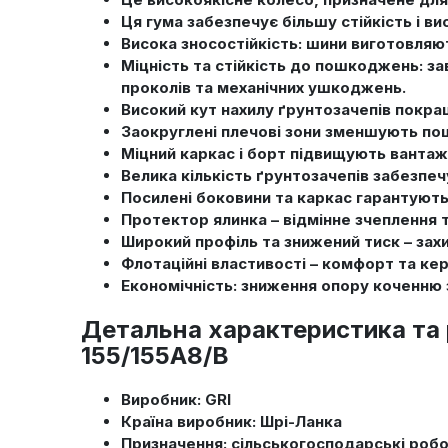
Ця гума забезпечує більшу стійкість і ви
Висока зносостійкість: шини виготовляют
Міцність та стійкість до пошкоджень: за
проколів та механічних ушкоджень.
Високий кут нахилу ґрунтозачепів покращ
Заокруглені плечові зони зменшують по
Міцний каркас і борт підвищують вантаж
Велика кількість ґрунтозачепів забезпечу
Посилені боковини та каркас гарантують 
Протектор ялинка – відмінне зчеплення
Широкий профіль та знижений тиск – захи
Флотаційні властивості – комфорт та кер
Економічність: зниження опору коченню
Детальна характеристика та 
155/155A8/B
Виробник: GRI
Країна виробник: Шрі-Ланка
Призначення: сільськогосподарські роб