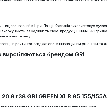
ик шин, заснований в Шри-Ланці. Компанія використовує сучасні
високу якість та надійність своєї продукції. Шини GRI призн
алізовану техніку.
 позиції в рейтингах завдяки своїм інноваційним рішенням та я
о виробляються брендом GRI
 20.8 r38 GRI GREEN XLR 85 155/155
 використання на сільськогосподарських машинах.