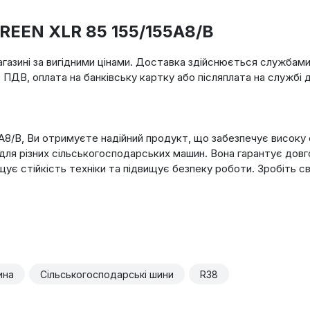
GREEN XLR 85 155/155A8/B
агазині за вигідними цінами. Доставка здійснюється службам
з ПДВ, оплата на банківську картку або післяплата на службі 
A8/B, Ви отримуєте надійний продукт, що забезпечує високу 
 для різних сільськогосподарських машин. Вона гарантує довг
є стійкість техніки та підвищує безпеку роботи. Зробіть свій
ина
Сільськогосподарські шини
R38