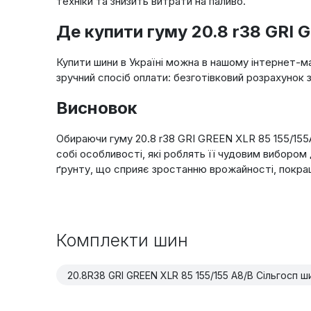
техніки та знизить витрати на паливо.
Де купити гуму 20.8 r38 GRI 
Купити шини в Україні можна в нашому інтернет-м
зручний спосіб оплати: безготівковий розрахунок 
Висновок
Обираючи гуму 20.8 r38 GRI GREEN XLR 85 155/155
собі особливості, які роблять її чудовим вибором
ґрунту, що сприяє зростанню врожайності, покращу
Комплекти шин
20.8R38 GRI GREEN XLR 85 155/155 A8/B Сільгосп ш