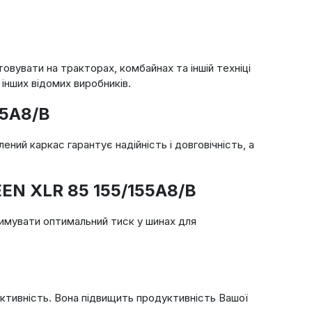
овувати на тракторах, комбайнах та іншій техніці
і інших відомих виробників.
55A8/B
ний каркас гарантує надійність і довговічність, а
REEN XLR 85 155/155A8/B
римувати оптимальний тиск у шинах для
ективність. Вона підвищить продуктивність Вашої