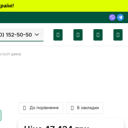
раїні!
0) 152-50-50
ьгосп шина
До порівняння
В закладки