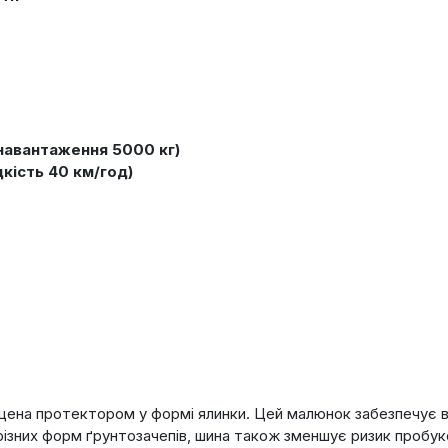
навантаження 5000 кг)
кість 40 км/год)
щена протектором у формі ялинки. Цей малюнок забезпечує в
різних форм ґрунтозачепів, шина також зменшує ризик пробукс