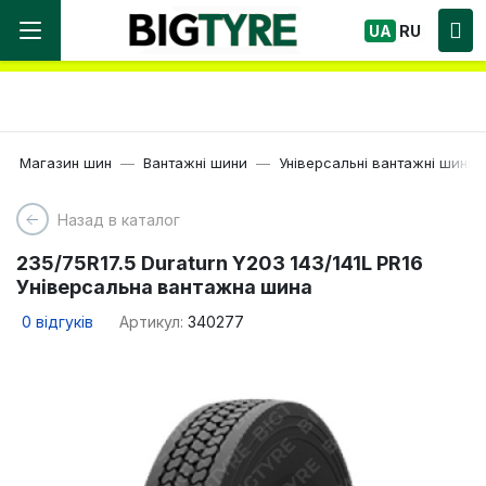
Ми працюємо! Великий вибір Шин, швидка
UA
RU
доставка по Україні!
Магазин шин
Вантажні шини
Універсальні вантажні шини
Назад в каталог
235/75R17.5 Duraturn Y203 143/141L PR16
Універсальна вантажна шина
0
відгуків
Артикул:
340277