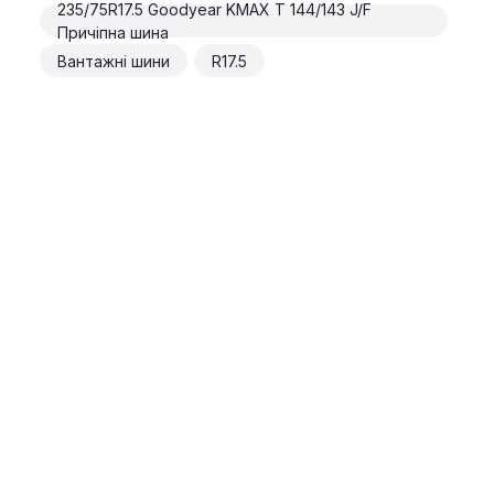
235/75R17.5 Goodyear KMAX T 144/143 J/F
Причіпна шина
Вантажні шини
R17.5