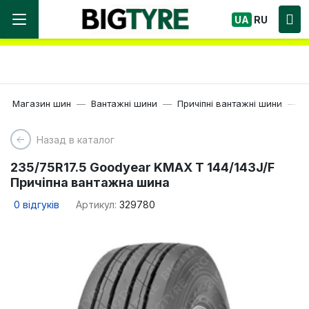
Ми працюємо! Великий вибір Шин, швидка
UA
RU
доставка по Україні!
Магазин шин
Вантажні шини
Причіпні вантажні шини
1
Назад в каталог
235/75R17.5 Goodyear KMAX T 144/143J/F
Причіпна вантажна шина
0
відгуків
Артикул:
329780