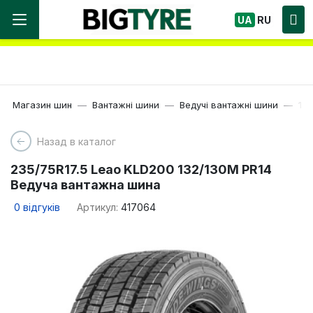
Ми працюємо! Великий вибір Шин, швидка
UA
RU
доставка по Україні!
Магазин шин
Вантажні шини
Ведучі вантажні шини
17.
Назад в каталог
235/75R17.5 Leao KLD200 132/130M PR14
Ведуча вантажна шина
0
відгуків
Артикул:
417064