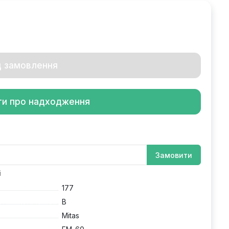
д замовлення
ти про надходження
Замовити
і
177
B
Mitas