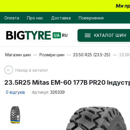
Ми пр
Оплата
Про нас
Доставка
Повернення
КАТАЛОГ ШИН
UA
RU
Магазин шин
Розміри шин
23.50 R25 (23.5-25)
23.5R
Назад в каталог
23.5R25 Mitas EM-60 177B PR20 Індуст
0
відгуків
Артикул:
326339