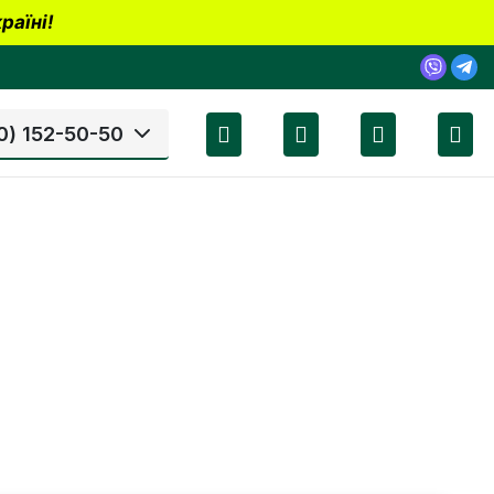
раїні!
0) 152-50-50