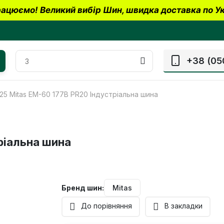
ацюємо! Великий вибір Шин, швидка доставка по Ук
+38 (05
25 Mitas EM-60 177B PR20 Індустріальна шина
ріальна шина
Бренд шин:
Mitas
До порівняння
В закладки