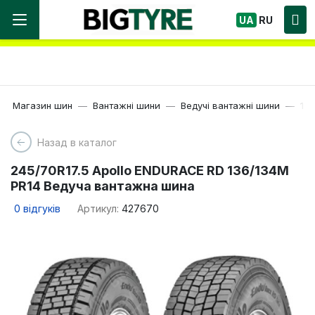
Ми працюємо! Великий вибір Шин, швидка
UA
RU
доставка по Україні!
Магазин шин
Вантажні шини
Ведучі вантажні шини
17.
Назад в каталог
245/70R17.5 Apollo ENDURACE RD 136/134M
PR14 Ведуча вантажна шина
0
відгуків
Артикул:
427670