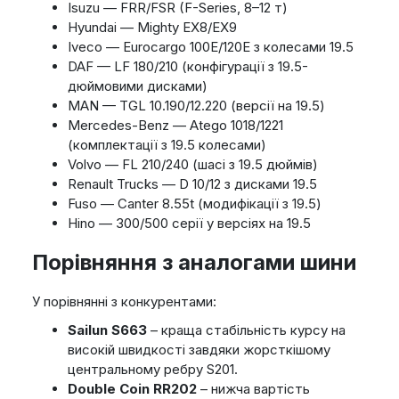
Isuzu — FRR/FSR (F-Series, 8–12 т)
Hyundai — Mighty EX8/EX9
Iveco — Eurocargo 100E/120E з колесами 19.5
DAF — LF 180/210 (конфігурації з 19.5-
дюймовими дисками)
MAN — TGL 10.190/12.220 (версії на 19.5)
Mercedes-Benz — Atego 1018/1221
(комплектації з 19.5 колесами)
Volvo — FL 210/240 (шасі з 19.5 дюймів)
Renault Trucks — D 10/12 з дисками 19.5
Fuso — Canter 8.55t (модифікації з 19.5)
Hino — 300/500 серії у версіях на 19.5
Порівняння з аналогами шини
У порівнянні з конкурентами:
Sailun S663
– краща стабільність курсу на
високій швидкості завдяки жорсткішому
центральному ребру S201.
Double Coin RR202
– нижча вартість