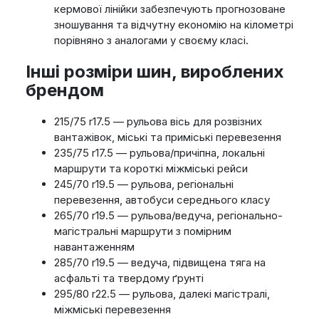
кермової лінійки забезпечують прогнозоване
зношування та відчутну економію на кілометрі
порівняно з аналогами у своєму класі.
Інші розміри шин, вироблених
брендом
215/75 r17.5 — рульова вісь для розвізних
вантажівок, міські та приміські перевезення
235/75 r17.5 — рульова/причіпна, локальні
маршрути та короткі міжміські рейси
245/70 r19.5 — рульова, регіональні
перевезення, автобуси середнього класу
265/70 r19.5 — рульова/ведуча, регіонально-
магiстральні маршрути з помірним
навантаженням
285/70 r19.5 — ведуча, підвищена тяга на
асфальті та твердому ґрунті
295/80 r22.5 — рульова, далекі магістралі,
міжміські перевезення