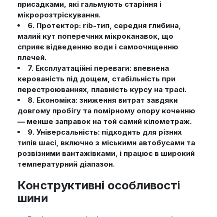
присадками, які гальмують старіння і
мікророзтріскування.
6. Протектор: rib-тип, середня глибина,
малий кут поперечних мікроканавок, що
сприяє відведенню води і самоочищенню
плечей.
7. Експлуатаційні переваги: впевнена
керованість під дощем, стабільність при
перестроюваннях, плавність курсу на трасі.
8. Економіка: зниження витрат завдяки
довгому пробігу та помірному опору коченню
— менше заправок на той самий кілометраж.
9. Універсальність: підходить для різних
типів шасі, включно з міськими автобусами та
розвізними вантажівками, і працює в широкий
температурний діапазон.
Конструктивні особливості
шини