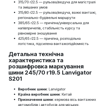
315/70 r22.5 — рульова/ведуча для магістралі
та змішаних умов
315/80 r22.5 — рульова/ведуча, важкі вантажі,
регіонально-будівельні маршрути
385/65 r22.5 — причіпна/універсальна для
напівпричепів, стабільність курсу та
рівномірне зношування
425/65 r22.5 — причіпна, розподільна
логістика, підсилена вантажопідйомність
Детальна технічна
характеристика та
розшифровка маркування
шини 245/70 r19.5 Lanvigator
S201
Виробник шини
: Lanvigator
Країна виробник шини
: Китай
Призначення шини
: кермова вісь вантажних
автомобілів і автобусів для міських,