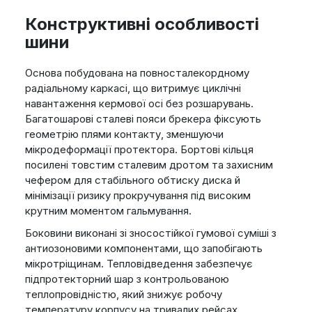
Конструктивні особливості
шини
Основа побудована на повносталекордному
радіальному каркасі, що витримує циклічні
навантаження кермової осі без розшарувань.
Багатошарові сталеві пояси брекера фіксують
геометрію плями контакту, зменшуючи
мікродеформації протектора. Бортові кільця
посилені товстим сталевим дротом та захисним
чефером для стабільного обтиску диска й
мінімізації ризику прокручування під високим
крутним моментом гальмування.
Боковини виконані зі зносостійкої гумової суміші з
антиозоновими компонентами, що запобігають
мікротріщинам. Тепловідведення забезпечує
підпротекторний шар з контрольованою
теплопровідністю, який знижує робочу
температуру корпусу на тривалих рейсах.