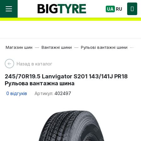
Ми працюємо! Великий вибір Шин, швидка
UA
RU
доставка по Україні!
Магазин шин
Вантажні шини
Рульові вантажні шини
19
Назад в каталог
245/70R19.5 Lanvigator S201 143/141J PR18
Рульова вантажна шина
0
відгуків
Артикул:
402497