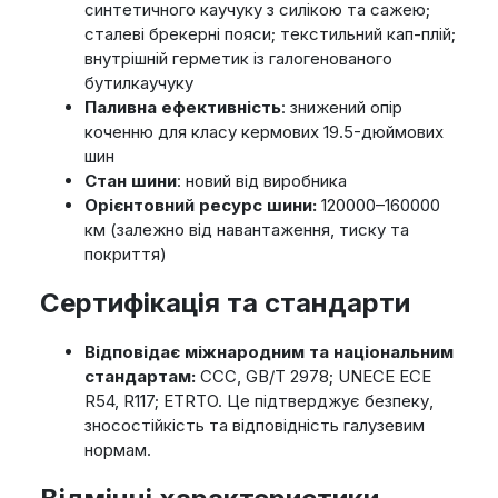
синтетичного каучуку з силікою та сажею;
сталеві брекерні пояси; текстильний кап-плій;
внутрішній герметик із галогенованого
бутилкаучуку
Паливна ефективність
: знижений опір
коченню для класу кермових 19.5-дюймових
шин
Стан шини
: новий від виробника
Орієнтовний ресурс шини:
120000–160000
км (залежно від навантаження, тиску та
покриття)
Сертифікація та стандарти
Відповідає міжнародним та національним
стандартам:
CCC, GB/T 2978; UNECE ECE
R54, R117; ETRTO. Це підтверджує безпеку,
зносостійкість та відповідність галузевим
нормам.