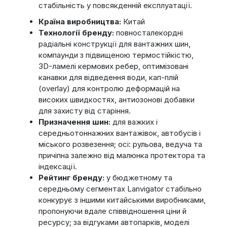
стабільність у повсякденній експлуатації.
Країна виробництва:
Китай
Технології бренду:
повносталекордні
радіальні конструкції для вантажних шин,
компаунди з підвищеною термостійкістю,
3D-ламелі кермових ребер, оптимізовані
канавки для відведення води, кап-плій
(overlay) для контролю деформацій на
високих швидкостях, антиозонові добавки
для захисту від старіння.
Призначення шин:
для важких і
середньотоннажних вантажівок, автобусів і
міського розвезення; осі: рульова, ведуча та
причіпна залежно від малюнка протектора та
індексації.
Рейтинг бренду:
у бюджетному та
середньому сегментах Lanvigator стабільно
конкурує з іншими китайськими виробниками,
пропонуючи вдале співвідношення ціни й
ресурсу; за відгуками автопарків, моделі