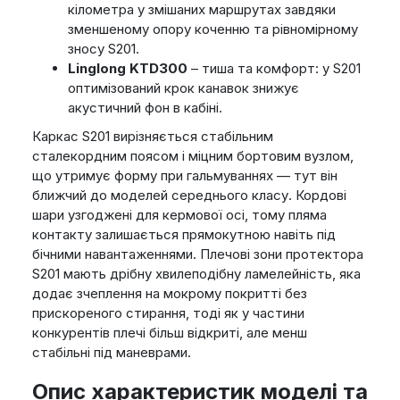
кілометра у змішаних маршрутах завдяки
зменшеному опору коченню та рівномірному
зносу S201.
Linglong KTD300
– тиша та комфорт: у S201
оптимізований крок канавок знижує
акустичний фон в кабіні.
Каркас S201 вирізняється стабільним
сталекордним поясом і міцним бортовим вузлом,
що утримує форму при гальмуваннях — тут він
ближчий до моделей середнього класу. Кордові
шари узгоджені для кермової осі, тому пляма
контакту залишається прямокутною навіть під
бічними навантаженнями. Плечові зони протектора
S201 мають дрібну хвилеподібну ламелейність, яка
додає зчеплення на мокрому покритті без
прискореного стирання, тоді як у частини
конкурентів плечі більш відкриті, але менш
стабільні під маневрами.
Опис характеристик моделі та