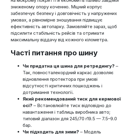
на мокрому покритті й економить паливо завдяки
зниженому опору коченню. Міцний корпус
забезпечує безпеку і довговічність у напружених
умовах, а рівномірне зношування підвищує
ефективність автопарку. Замовляйте зараз, щоб
підсилити стабільність рейсів та отримати
максимальну віддачу від кожного кілометра.
Часті питання про шину
Чи придатна ця шина для ретредингу?
–
Так, повносталекордний каркас дозволяє
відновлення протектора при умові
відсутності критичних пошкоджень і
дотримання технології.
Який рекомендований тиск для кермової
осі?
– Встановлюйте тиск відповідно до
навантаження і таблиць виробника авто;
типовий діапазон для 245/70 r19.5 — 7.5–9.0
бар.
Чи підходить для зими?
– Модель