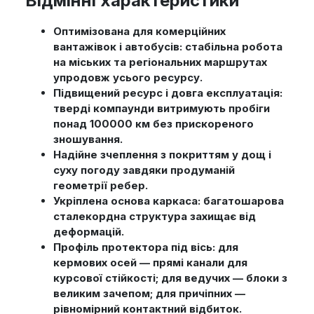
Відмінні характеристики
Оптимізована для комерційних
вантажівок і автобусів: стабільна робота
на міських та регіональних маршрутах
упродовж усього ресурсу.
Підвищений ресурс і довга експлуатація:
тверді компаунди витримують пробіги
понад 100000 км без прискореного
зношування.
Надійне зчеплення з покриттям у дощ і
суху погоду завдяки продуманій
геометрії ребер.
Укріплена основа каркаса: багатошарова
сталекордна структура захищає від
деформацій.
Профіль протектора під вісь: для
кермових осей — прямі канали для
курсової стійкості; для ведучих — блоки з
великим зачепом; для причіпних —
рівномірний контактний відбиток.