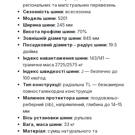
регіональних та магістральних перевезень
Сезонність шини
: всесезонна
Модель шини
: S201
Ширина шини
: 245 мм
Висота профілю шини
: 70%
Зовнішній діаметр шини
: 845 мм
Посадковий діаметр - радіус шини
: 19.5
дюйма
Індекс навантаження шини
: 143/141 —
гранична маса 2725/2575 кг
Індекс швидкості шини
: J — безпечно до
100 км/год
Тип конструкції
: радіальна TL — безкамерна
повносталекордна конструкція
Малюнок протектора шини
: поздовжньо-
реберний (rib), напрямлений, глибина до 14–15
мм
Вісь установки шини
: рульова
Вага, маса шини
: 33 кг
Матеріал
: суміш натурального та