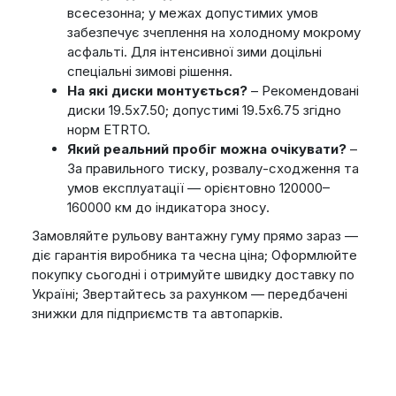
всесезонна; у межах допустимих умов
забезпечує зчеплення на холодному мокрому
асфальті. Для інтенсивної зими доцільні
спеціальні зимові рішення.
На які диски монтується?
– Рекомендовані
диски 19.5x7.50; допустимі 19.5x6.75 згідно
норм ETRTO.
Який реальний пробіг можна очікувати?
–
За правильного тиску, розвалу-сходження та
умов експлуатації — орієнтовно 120000–
160000 км до індикатора зносу.
Замовляйте рульову вантажну гуму прямо зараз —
діє гарантія виробника та чесна ціна; Оформлюйте
покупку сьогодні і отримуйте швидку доставку по
Україні; Звертайтесь за рахунком — передбачені
знижки для підприємств та автопарків.