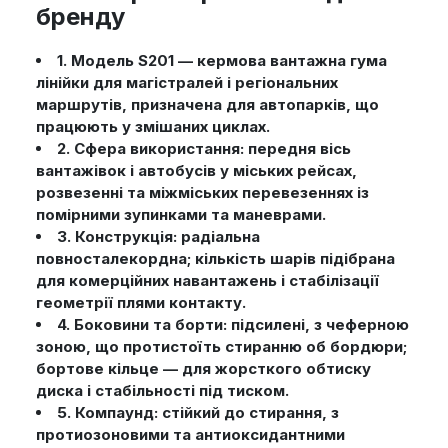
бренду
1. Модель S201 — кермова вантажна гума
лінійки для магістралей і регіональних
маршрутів, призначена для автопарків, що
працюють у змішаних циклах.
2. Сфера використання: передня вісь
вантажівок і автобусів у міських рейсах,
розвезенні та міжміських перевезеннях із
помірними зупинками та маневрами.
3. Конструкція: радіальна
повносталекордна; кількість шарів підібрана
для комерційних навантажень і стабілізації
геометрії плями контакту.
4. Боковини та борти: підсилені, з чеферною
зоною, що протистоїть стиранню об бордюри;
бортове кільце — для жорсткого обтиску
диска і стабільності під тиском.
5. Компаунд: стійкий до стирання, з
протиозоновими та антиоксидантними