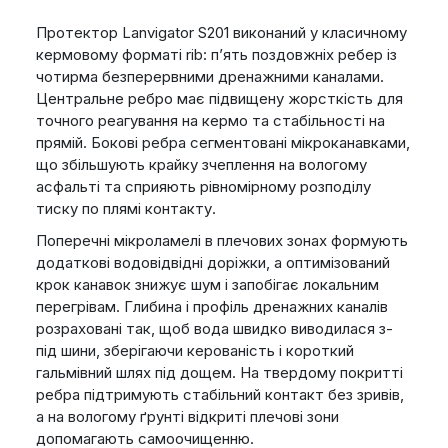
Протектор Lanvigator S201 виконаний у класичному
кермовому форматі rib: п’ять поздовжніх ребер із
чотирма безперервними дренажними каналами.
Центральне ребро має підвищену жорсткість для
точного реагування на кермо та стабільності на
прямій. Бокові ребра сегментовані мікроканавками,
що збільшують крайку зчеплення на вологому
асфальті та сприяють рівномірному розподілу
тиску по плямі контакту.
Поперечні мікроламелі в плечових зонах формують
додаткові водовідвідні доріжки, а оптимізований
крок канавок знижує шум і запобігає локальним
перегрівам. Глибина і профіль дренажних каналів
розраховані так, щоб вода швидко виводилася з-
під шини, зберігаючи керованість і короткий
гальмівний шлях під дощем. На твердому покритті
ребра підтримують стабільний контакт без зривів,
а на вологому ґрунті відкриті плечові зони
допомагають самоочищенню.