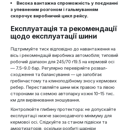
Висока вантажна спроможність у поєднанні
з упевненим розгоном і гальмуванням
скорочує виробничий цикл рейсу.
Експлуатація та рекомендації
щодо експлуатації шини
Підтримуйте тиск відповідно до навантаження на
вісь і рекомендацій виробника автомобіля; типовий
робочий діапазон для 245/70 r19.5 на кермовій осі
— 7.5–9.0 бар. Регулярно перевіряйте розвал-
сходження та балансування — це запобігає
гребінчастому та клиноподібному зносу кермових
ребер. Переставляйте шини між правою та лівою
сторонами за схемою автопарку кожні 10–15 тис.
км для вирівнювання зношування.
Контролюйте глибину протектора: не допускайте
експлуатації нижче законодавчого мінімуму для
кермової осі. Слідкуйте за станом підвіски та
амортизаторів, оскільки розбиті шарніри