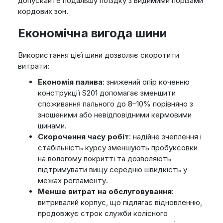
допускайте подальшу поїздку з видимими порізами
кордових зон.
Економічна вигода шини
Використання цієї шини дозволяє скоротити
витрати:
Економія палива
: знижений опір коченню
конструкції S201 допомагає зменшити
споживання пального до 8–10% порівняно з
зношеними або невідповідними кермовими
шинами.
Скорочення часу робіт
: надійне зчеплення і
стабільність курсу зменшують пробуксовки
на вологому покритті та дозволяють
підтримувати вищу середню швидкість у
межах регламенту.
Менше витрат на обслуговування
:
витривалий корпус, що підлягає відновленню,
продовжує строк служби колісного