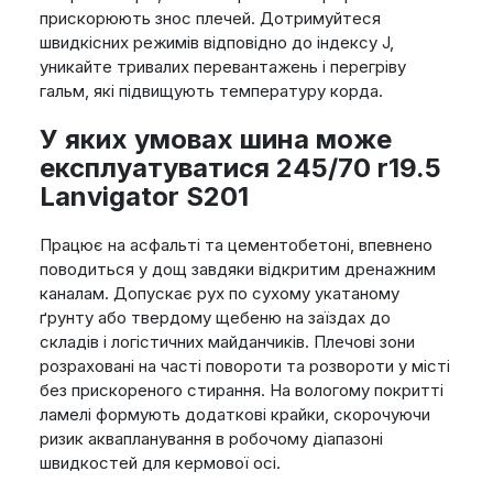
прискорюють знос плечей. Дотримуйтеся
швидкісних режимів відповідно до індексу J,
уникайте тривалих перевантажень і перегріву
гальм, які підвищують температуру корда.
У яких умовах шина може
експлуатуватися 245/70 r19.5
Lanvigator S201
Працює на асфальті та цементобетоні, впевнено
поводиться у дощ завдяки відкритим дренажним
каналам. Допускає рух по сухому укатаному
ґрунту або твердому щебеню на заїздах до
складів і логістичних майданчиків. Плечові зони
розраховані на часті повороти та розвороти у місті
без прискореного стирання. На вологому покритті
ламелі формують додаткові крайки, скорочуючи
ризик аквапланування в робочому діапазоні
швидкостей для кермової осі.