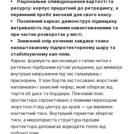
Раціональне співвідношення вартості та
ресурсу: корпус придатний до ретредингу, а
первинний пробіг високий для свого класу.
Посилений каркас демонструє підвищену
витривалість під бічними навантаженнями та
при частих розворотах у місті.
Знижений опір коченню завдяки тонко
налаштованому підпротекторному шару та
стабілізуючому кап-плію.
Каркас формують високоміцні сталеві нитки з
ретельно підібраним кутом укладання, що мінімізує
внутрішні напруження під час гальмувань і
прискорень. У зоні бортів застосовано жорсткий
наповнювач і захисний чефер, який оберігає від
тертя об диск та бордюри. Плечовий пояс
протектора спроектовано з плавним переходом
жорсткості від центру до країв — це вирівнює
контактний тиск. Внутрішній герметик зберігає
тиск, а мікропориста структура підошви
протектора допомагає відводити тепло від
робочої зони.