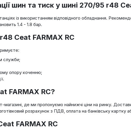
ї шин та тиск у шині 270/95 r48 C
танціях із використанням відповідного обладнання. Рекоменд
овить 1.4 - 1.8 бар.
5 r48 Ceat FARMAX RC
тримуєте:
м служби;
ому опору коченню;
ї.
eat FARMAX RC?
-магазині, де ми пропонуємо найнижчі ціни на ринку. Достав
готівковий розрахунок з ПДВ, оплата на банківську картку аб
 Ceat FARMAX RC