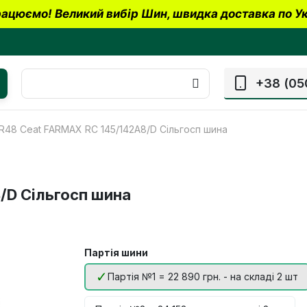
ацюємо! Великий вибір Шин, швидка доставка по Ук
+38 (05
R48 Ceat FARMAX RC 145/142A8/D Сільгосп шина
/D Сільгосп шина
Партія шини
Партія №1 = 22 890 грн. - на складі 2 шт