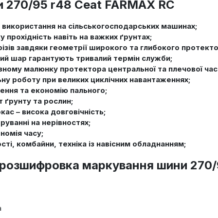
и 270/95 r48 Ceat FARMAX RC
 використання на сільськогосподарських машинах;
у прохідність навіть на важких ґрунтах;
орізів завдяки геометрії широкого та глибокого протекто
ний шар гарантують тривалий термін служби;
ізному малюнку протектора центральної та плечової час
ну роботу при великих циклічних навантаженнях;
ння та економію пального;
т ґрунту та рослин;
ас – висока довговічність;
руванні на нерівностях;
номія часу;
ті, комбайни, техніка із навісним обладнанням;
 розшифровка маркування шини 270/
а