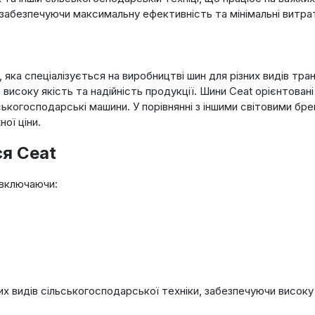
 забезпечуючи максимальну ефективність та мінімальні витра
і, яка спеціалізується на виробництві шин для різних видів тр
 високу якість та надійність продукції. Шини Ceat орієнтован
ьськогосподарські машини. У порівнянні з іншими світовими бр
ої ціни.
я Ceat
 включаючи:
их видів сільськогосподарської техніки, забезпечуючи високу