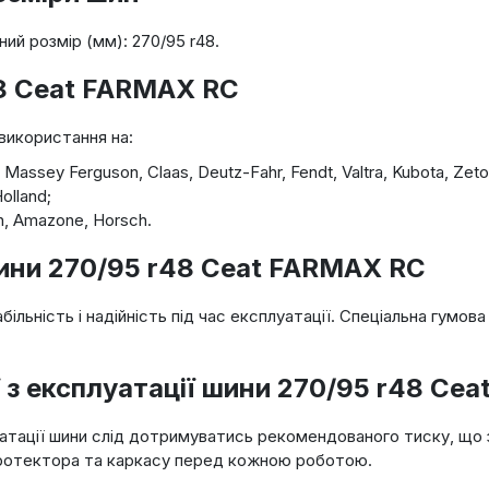
ний розмір (мм): 270/95 r48.
48 Ceat FARMAX RC
використання на:
Massey Ferguson, Claas, Deutz-Fahr, Fendt, Valtra, Kubota, Zeto
olland;
n, Amazone, Horsch.
ини 270/95 r48 Ceat FARMAX RC
ільність і надійність під час експлуатації. Спеціальна гумов
 з експлуатації шини 270/95 r48 Ce
атації шини слід дотримуватись рекомендованого тиску, що з
протектора та каркасу перед кожною роботою.