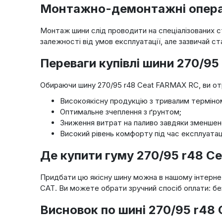
Монтажно-демонтажні операці
Монтаж шини слід проводити на спеціалізованих с
залежності від умов експлуатації, але зазвичай стан
Переваги купівлі шини 270/9
Обираючи шину 270/95 r48 Ceat FARMAX RC, ви о
Високоякісну продукцію з тривалим терміно
Оптимальне зчеплення з ґрунтом;
Зниження витрат на паливо завдяки зменшен
Високий рівень комфорту під час експлуатаці
Де купити гуму 270/95 r48 C
Придбати цю якісну шину можна в нашому інтернет
САТ. Ви можете обрати зручний спосіб оплати: без
Висновок по шині 270/95 r48