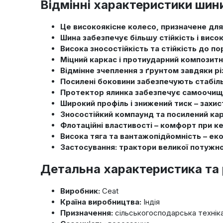
Відмінні характеристики шин
Це високоякісне колесо, призначене для
Шина забезпечує більшу стійкість і висок
Висока зносостійкість та стійкість до п
Міцний каркас і протиударний композит
Відмінне зчеплення з ґрунтом завдяки р
Посилені боковини забезпечують стабіль
Протектор ялинка забезпечує самоочище
Широкий профіль і знижений тиск – захис
Зносостійкий компаунд та посилений карк
Флотаційні властивості – комфорт при ке
Висока тяга та вантажопідйомність – еко
Застосування: трактори великої потужнос
Детальна характеристика та
Виробник:
Ceat
Країна виробництва:
Індія
Призначення:
сільськогосподарська технік