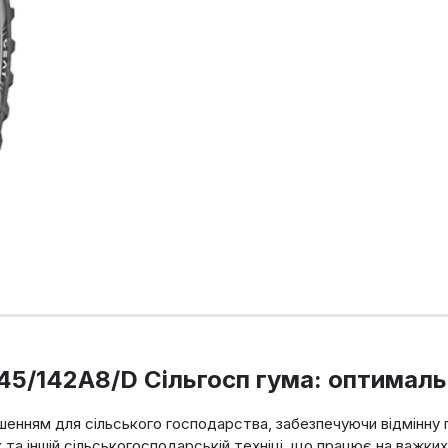
5/142A8/D Сільгосп гума: оптимальн
шенням для сільського господарства, забезпечуючи відмінну п
та іншій сільськогосподарській техніці, що працює на важки