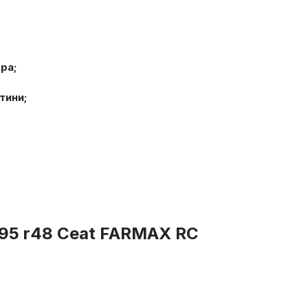
ра;
тини;
95 r48 Ceat FARMAX RC