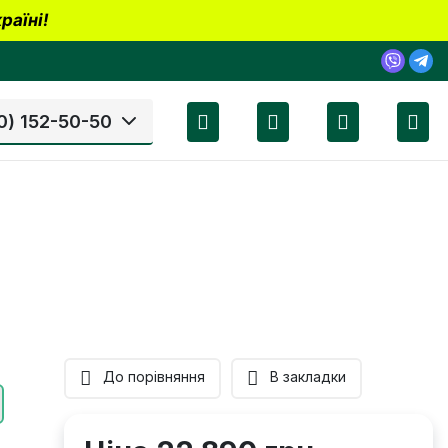
раїні!
0) 152-50-50
До порівняння
В закладки