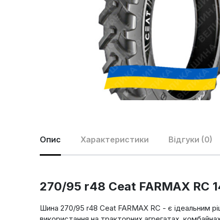
Опис
Характеристики
Відгуки (0)
270/95 r48 Ceat FARMAX RC 14
Шина 270/95 r48 Ceat FARMAX RC - є ідеальним рі
використання на тракторних агрегатах, комбайнах 