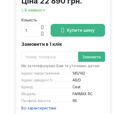
Ціна
22 890 грн.
В наявності
Кількість
Купити шину
Замовити в 1 клік
Замовити
Ми зателефонуємо Вам та уточнимо деталі
Індекс навантаження:
145/142
Індекс швидкості:
A8/D
Бренд:
Ceat
Модель:
FARMAX RC
Профиль висота:
95
Всі характеристики