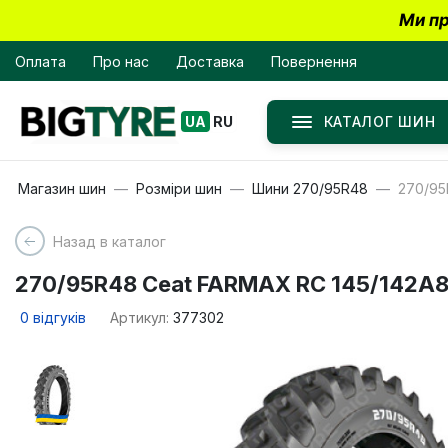
Ми пр
Оплата
Про нас
Доставка
Повернення
КАТАЛОГ ШИН
UA
RU
Магазин шин
Розміри шин
Шини 270/95R48
270/95
Назад в каталог
270/95R48 Ceat FARMAX RC 145/142A8
0
відгуків
Артикул:
377302