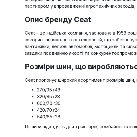
партнером у впровадженні агротехнічних заходів,
Опис бренду Ceat
Ceat – це індійська компанія, заснована в 1958 роц
використанням новітніх технологій, що забезпечує
вантажівки, легкові автомобілі, мотоцикли та сіл
завдяки поєднанню якості та конкурентоспроможн
Розміри шин, що виробляютьс
Ceat пропонує широкий асортимент розмірів шин,
270/95 r48
320/85 r28
600/70 r30
420/70 r24
540/65 r28
Ці шини підходять для тракторів, комбайнів та інш