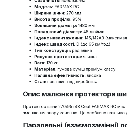
Сезонність:
всесезонна
Модель:
FARMAX RC
Ширина шини:
270 мм
Висота профілю:
95%
Зовнішній діаметр:
1480 мм
Посадковий діаметр:
48 дюймів
Індекс навантаження:
145/142A8 (максимал
Індекс швидкості:
D (до 65 км/год)
Тип конструкції:
радіальна
Рисунок протектора:
ялинка
Вага:
120 кг
Матеріал:
гумова суміш преміум класу
Паливна ефективність:
висока
Стан:
нова шина від виробника
Опис малюнка протектора ши
Протектор шини 270/95 r48 Ceat FARMAX RC має ун
зменшення опору коченню. Це особливо важливо дл
Паралельні (взаємозамінні) р