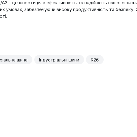
/A2 – це інвестиція в ефективність та надійність вашої сільс
их умовах, забезпечуючи високу продуктивність та безпеку. 
сті.
тріальна шина
Індустріальні шини
R26