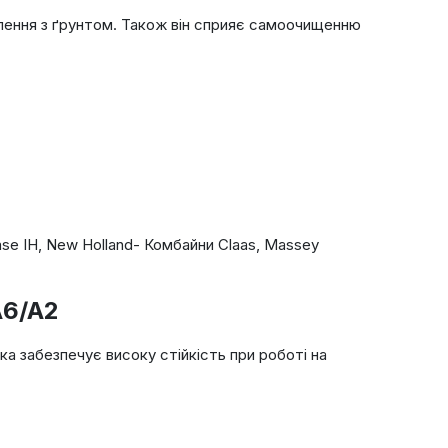
плення з ґрунтом. Також він сприяє самоочищенню
se IH, New Holland- Комбайни Claas, Massey
A6/A2
а забезпечує високу стійкість при роботі на