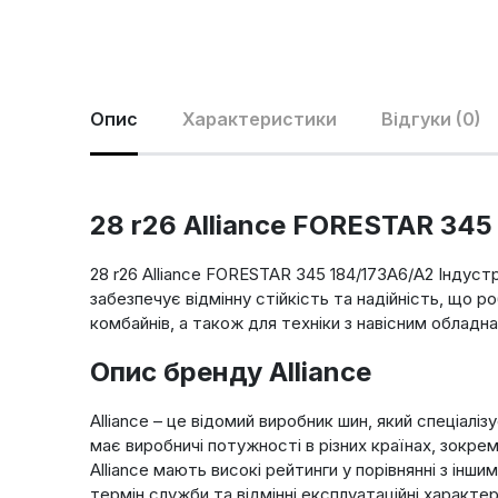
Опис
Характеристики
Відгуки (0)
28 r26 Alliance FORESTAR 345
28 r26 Alliance FORESTAR 345 184/173A6/A2 Індуст
забезпечує відмінну стійкість та надійність, що р
комбайнів, а також для техніки з навісним обладн
Опис бренду Alliance
Alliance – це відомий виробник шин, який спеціалі
має виробничі потужності в різних країнах, зокрема
Alliance мають високі рейтинги у порівнянні з ін
термін служби та відмінні експлуатаційні характе