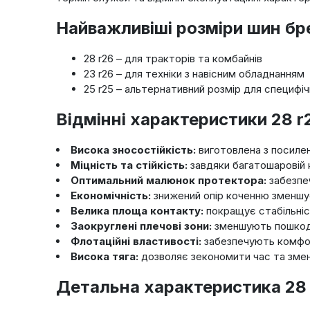
Найважливіші розміри шин бре
28 r26 – для тракторів та комбайнів
23 r26 – для техніки з навісним обладнанням
25 r25 – альтернативний розмір для специфіч
Відмінні характеристики 28 r
Висока зносостійкість:
виготовлена з посилен
Міцність та стійкість:
завдяки багатошаровій 
Оптимальний малюнок протектора:
забезпеч
Економічність:
знижений опір коченню зменшує
Велика площа контакту:
покращує стабільніст
Заокруглені плечові зони:
зменшують пошкодж
Флотаційні властивості:
забезпечують комфорт
Висока тяга:
дозволяє зекономити час та змен
Детальна характеристика 28 