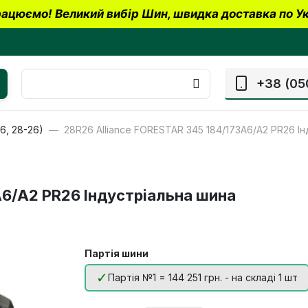
ацюємо! Великий вибір Шин, швидка доставка по Ук
+38 (05
6, 28-26)
28R26 Alliance FORESTAR 345 184/173A6/A2 PR26 І
A6/A2 PR26 Індустріальна шина
Партія шини
Партія №1 = 144 251 грн. - на складі 1 шт