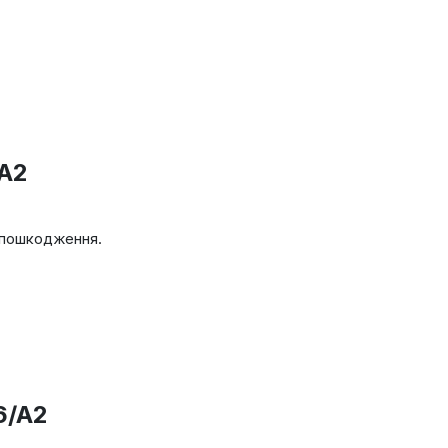
/A2
і пошкодження.
6/A2