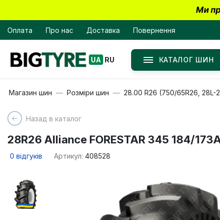
Ми пр
Оплата
Про нас
Доставка
Повернення
КАТАЛОГ ШИН
UA
RU
Магазин шин
Розміри шин
28.00 R26 (750/65R26, 28L-2
Назад в каталог
28R26 Alliance FORESTAR 345 184/173
0
відгуків
Артикул:
408528