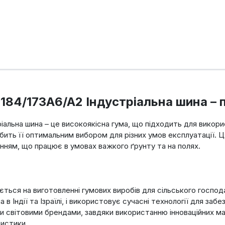
 184/173A6/A2 Індустріальна шина –
ріальна шина – це високоякісна гума, що підходить для викори
обить її оптимальним вибором для різних умов експлуатації. 
анням, що працює в умовах важкого ґрунту та на полях.
зується на виготовленні гумових виробів для сільського госпо
 в Індії та Ізраїлі, і використовує сучасні технології для заб
шими світовими брендами, завдяки використанню інноваційних м
ристики.