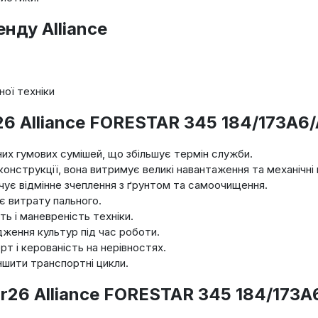
нду Alliance
ної техніки
26 Alliance FORESTAR 345 184/173A6
их гумових сумішей, що збільшує термін служби.
конструкції, вона витримує великі навантаження та механічн
ує відмінне зчеплення з ґрунтом та самоочищення.
 витрату пального.
ь і маневреність техніки.
ення культур під час роботи.
 і керованість на нерівностях.
шити транспортні цикли.
r26 Alliance FORESTAR 345 184/173A