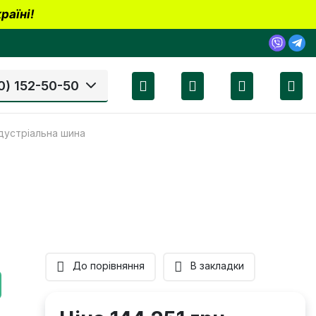
раїні!
0) 152-50-50
ндустріальна шина
До порівняння
В закладки