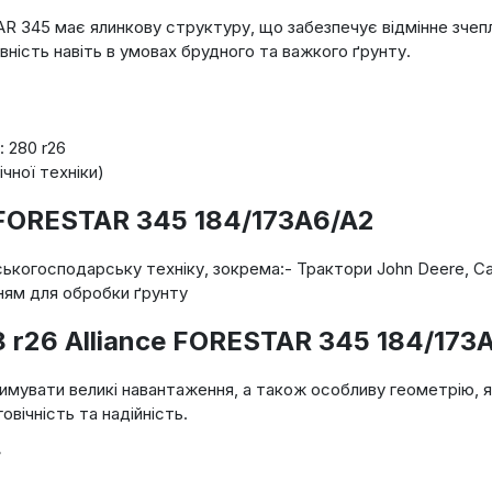
AR 345 має ялинкову структуру, що забезпечує відмінне зче
ність навіть в умовах брудного та важкого ґрунту.
: 280 r26
чної техніки)
 FORESTAR 345 184/173A6/A2
ськогосподарську техніку, зокрема:- Трактори John Deere, Ca
нням для обробки ґрунту
 r26 Alliance FORESTAR 345 184/173
имувати великі навантаження, а також особливу геометрію, як
овічність та надійність.