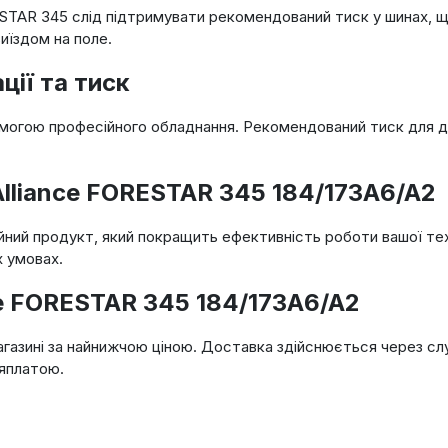
RESTAR 345 слід підтримувати рекомендований тиск у шинах, 
їздом на поле.
ії та тиск
могою професійного обладнання. Рекомендований тиск для да
 Alliance FORESTAR 345 184/173A6/A2
ний продукт, який покращить ефективність роботи вашої тех
х умовах.
ce FORESTAR 345 184/173A6/A2
агазині за найнижчою ціною. Доставка здійснюється через сл
яплатою.