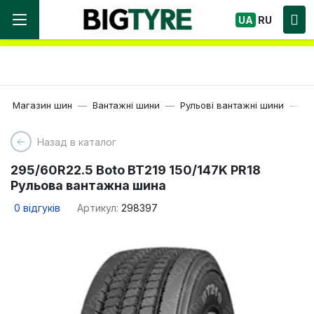
Ми працюємо! Великий вибір Шин, швидка
UA
RU
доставка по Україні!
Магазин шин
Вантажні шини
Рульові вантажні шини
22
Назад в каталог
295/60R22.5 Boto BT219 150/147K PR18
Рульова вантажна шина
0
відгуків
Артикул:
298397