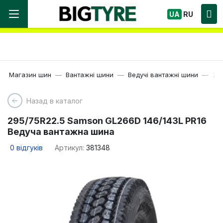
Ми працюємо! Великий вибір Шин, швидка
UA
RU
доставка по Україні!
Магазин шин
Вантажні шини
Ведучі вантажні шини
22.
Назад в каталог
295/75R22.5 Samson GL266D 146/143L PR16
Ведуча вантажна шина
0
відгуків
Артикул:
381348