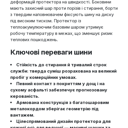
деформацій протектора на швидкості. Боковини
мають захисний шар проти порізів і стирання, борти
з твердим наповнювачем фіксують шину на диску
під високим тиском. Протектор із
теплоакумулюючим базовим шаром утримує
робочу температуру в межах, що зменшує ризик
теплових пошкоджень.
Ключові переваги шини
Стійкість до стирання й тривалий строк
служби: тверда суміш розрахована на великий
пробіг у комерційних умовах.
Певний контакт з покриттям у дощ і на
сухому асфальті забезпечує прогнозовану
керованість.
Армована конструкція з багатошаровим
металокордом зберігає геометрію під
вантажем.
Цілеспрямований дизайн протектора для
кожної осі: для ведучої — масивні шашки та