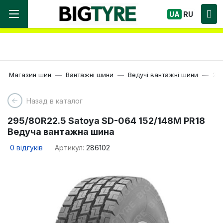
Ми працюємо! Великий вибір Шин, швидка
UA
RU
доставка по Україні!
Магазин шин
Вантажні шини
Ведучі вантажні шини
22.
Назад в каталог
295/80R22.5 Satoya SD-064 152/148M PR18
Ведуча вантажна шина
0
відгуків
Артикул:
286102