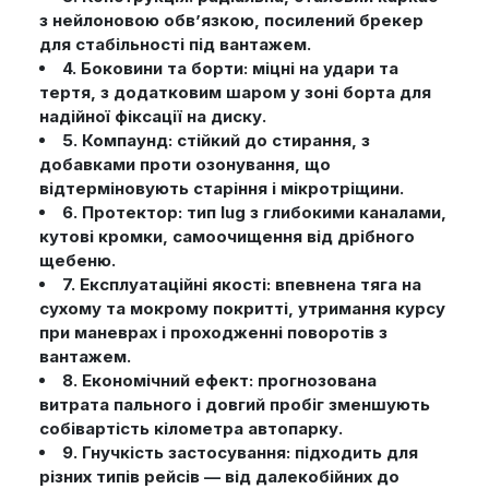
з нейлоновою обв’язкою, посилений брекер
для стабільності під вантажем.
4. Боковини та борти: міцні на удари та
тертя, з додатковим шаром у зоні борта для
надійної фіксації на диску.
5. Компаунд: стійкий до стирання, з
добавками проти озонування, що
відтерміновують старіння і мікротріщини.
6. Протектор: тип lug з глибокими каналами,
кутові кромки, самоочищення від дрібного
щебеню.
7. Експлуатаційні якості: впевнена тяга на
сухому та мокрому покритті, утримання курсу
при маневрах і проходженні поворотів з
вантажем.
8. Економічний ефект: прогнозована
витрата пального і довгий пробіг зменшують
собівартість кілометра автопарку.
9. Гнучкість застосування: підходить для
різних типів рейсів — від далекобійних до