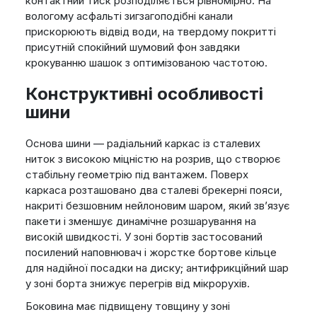
контактний тиск розподіляється рівномірно. На
вологому асфальті зигзагоподібні канали
прискорюють відвід води, на твердому покритті
присутній спокійний шумовий фон завдяки
крокуванню шашок з оптимізованою частотою.
Конструктивні особливості
шини
Основа шини — радіальний каркас із сталевих
ниток з високою міцністю на розрив, що створює
стабільну геометрію під вантажем. Поверх
каркаса розташовано два сталеві брекерні пояси,
накриті безшовним нейлоновим шаром, який зв’язує
пакети і зменшує динамічне розшарування на
високій швидкості. У зоні бортів застосований
посилений наповнювач і жорстке бортове кільце
для надійної посадки на диску; антифрикційний шар
у зоні борта знижує перегрів від мікрорухів.
Боковина має підвищену товщину у зоні