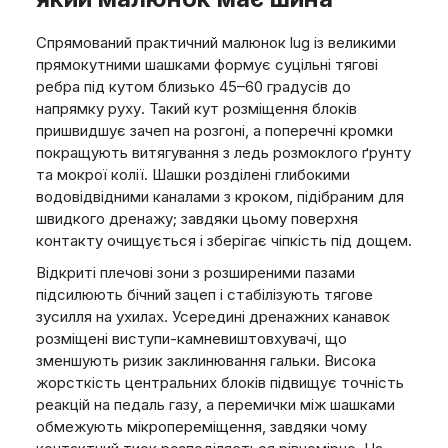
Спрямований практичний малюнок lug із великими
прямокутними шашками формує суцільні тягові
ребра під кутом близько 45–60 градусів до
напрямку руху. Такий кут розміщення блоків
пришвидшує зачеп на розгоні, а поперечні кромки
покращують витягування з ледь розмоклого ґрунту
та мокрої колії. Шашки розділені глибокими
водовідвідними каналами з кроком, підібраним для
швидкого дренажу; завдяки цьому поверхня
контакту очищується і зберігає чіпкість під дощем.
Відкриті плечові зони з розширеними пазами
підсилюють бічний зацеп і стабілізують тягове
зусилля на ухилах. Усередині дренажних канавок
розміщені виступи-камневиштовхувачі, що
зменшують ризик заклинювання гальки. Висока
жорсткість центральних блоків підвищує точність
реакцій на педаль газу, а перемички між шашками
обмежують мікропереміщення, завдяки чому