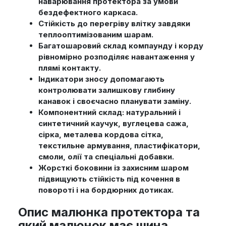
наварювання протектора за умови
бездефектного каркаса.
Стійкість до перегріву влітку завдяки
теплооптимізованим шарам.
Багатошаровий склад компаунду і корду
рівномірно розподіляє навантаження у
плямі контакту.
Індикатори зносу допомагають
контролювати залишкову глибину
канавок і своєчасно планувати заміну.
Компонентний склад: натуральний і
синтетичний каучук, вуглецева сажа,
сірка, металева кордова сітка,
текстильне армування, пластифікатори,
смоли, олії та спеціальні добавки.
Жорсткі боковини із захисним шаром
підвищують стійкість під кочення в
повороті і на бордюрних дотиках.
Опис малюнка протектора та
який малюнок має шина