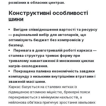
розвізних в обласних центрах.
Конструктивні особливості
шини
Вигідне співвідношення вартості та ресурсу
— раціональний вибір для автопарків, що
оптимізують бюджет без компромісів у
безпеці.
Перевага в довготривалій роботі каркаса —
сталева структура тримає форму при
тривалому навантаженні й множинних циклах
нагрів-охолодження.
Покращена паливна економічність завдяки
компаунду з низькими внутрішніми втратами і
зваженій масі шини.
Каркас базується на сталевих нитках із
підвищеною втомною міцністю, брекерні пояси
перекриваються з мінімумом нахльостів, а
нейлонова обв’язка пригнічує зростання хвильових