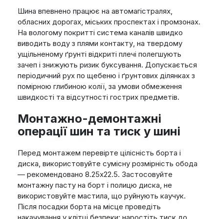
Шина впевнено працює на автомагістралях,
обласних дорогах, міських проспектах і промзонах.
На вологому покритті система каналів швидко
виводить воду з плями контакту, на твердому
ущільненому ґрунті відкриті плечі полегшують
зачеп і знижують ризик буксування. Допускається
періодичний рух по щебеню і ґрунтових ділянках з
помірною глибиною колії, за умови обмеження
швидкості та відсутності гострих предметів.
Монтажно-демонтажні
операції шин та тиск у шині
Перед монтажем перевірте цілісність борта і
диска, використовуйте сумісну розмірність обода
— рекомендовано 8.25x22.5. Застосовуйте
монтажну пасту на борт і полицю диска, не
використовуйте мастила, що руйнують каучук.
Після посадки борта на місце проведіть
накачування у клітці безпеки: наростіть тиск до