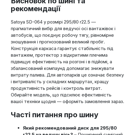
Висновок по шині та
рекомендації
Satoya SD-064 у розмірі 295/80 r22.5 —
прагматичний вибір для ведучої осі вантажівок і
автобусів, що поєднує робочу тягу, рівномірне
зношування і прогнозований великий пробіг.
Конструкція каркаса гарантує стабільність під
вантажем, протектор з відкритими плечима
підвищує ефективність на розгоні і в підйомі, а
збалансований компаунд допомагає знижувати
витрату палива. Для автопарків це означає безпеку
і витривалість у складних маршрутах, кращу
продуктивність рейсів і контроль витрат.
Обирайте модель, що підсилює ефективність
вашої техніки щодня — оформіть замовлення зараз.
Часті питання про шину
Який рекомендований диск для 295/80
r22.5 на ведучу вісь?
– Поширений сумісний