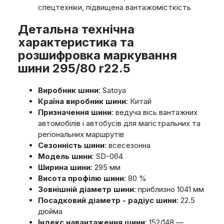
спецтехніки, підвищена вантажомісткість
Детальна технічна
характеристика та
розшифровка маркування
шини 295/80 r22.5
Виробник шини
: Satoya
Країна виробник шини
: Китай
Призначення шини
: ведуча вісь вантажних
автомобілів і автобусів для магістральних та
регіональних маршрутів
Сезонність шини
: всесезонна
Модель шини
: SD-064
Ширина шини
: 295 мм
Висота профілю шини
: 80 %
Зовнішній діаметр шини
: приблизно 1041 мм
Посадковий діаметр - радіус шини
: 22.5
дюйма
Індекс навантаження шини
: 152/148 —