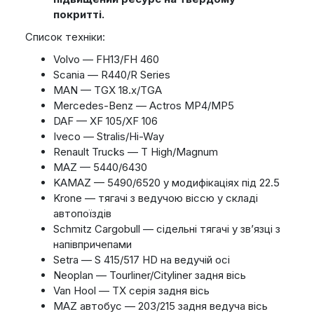
покритті.
Список техніки:
Volvo — FH13/FH 460
Scania — R440/R Series
MAN — TGX 18.x/TGA
Mercedes-Benz — Actros MP4/MP5
DAF — XF 105/XF 106
Iveco — Stralis/Hi-Way
Renault Trucks — T High/Magnum
MAZ — 5440/6430
KAMAZ — 5490/6520 у модифікаціях під 22.5
Krone — тягачі з ведучою віссю у складі
автопоїздів
Schmitz Cargobull — сідельні тягачі у зв’язці з
напівпричепами
Setra — S 415/517 HD на ведучій осі
Neoplan — Tourliner/Cityliner задня вісь
Van Hool — TX серія задня вісь
MAZ автобус — 203/215 задня ведуча вісь