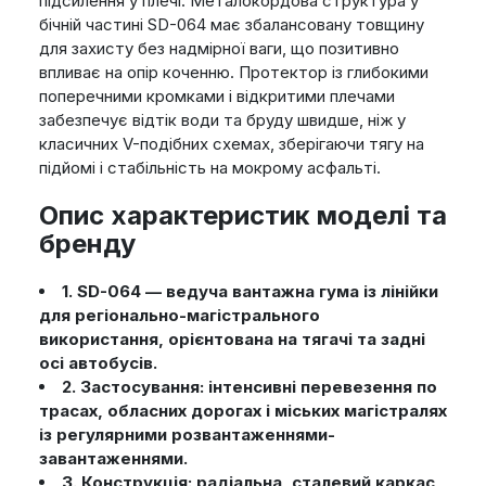
підсилення у плечі. Металокордова структура у
бічній частині SD-064 має збалансовану товщину
для захисту без надмірної ваги, що позитивно
впливає на опір коченню. Протектор із глибокими
поперечними кромками і відкритими плечами
забезпечує відтік води та бруду швидше, ніж у
класичних V-подібних схемах, зберігаючи тягу на
підйомі і стабільність на мокрому асфальті.
Опис характеристик моделі та
бренду
1. SD-064 — ведуча вантажна гума із лінійки
для регіонально-магістрального
використання, орієнтована на тягачі та задні
осі автобусів.
2. Застосування: інтенсивні перевезення по
трасах, обласних дорогах і міських магістралях
із регулярними розвантаженнями-
завантаженнями.
3. Конструкція: радіальна, сталевий каркас