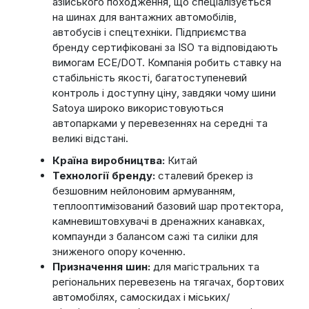
азійського походження, що спеціалізується
на шинах для вантажних автомобілів,
автобусів і спецтехніки. Підприємства
бренду сертифіковані за ISO та відповідають
вимогам ECE/DOT. Компанія робить ставку на
стабільність якості, багатоступеневий
контроль і доступну ціну, завдяки чому шини
Satoya широко використовуються
автопарками у перевезеннях на середні та
великі відстані.
Країна виробництва:
Китай
Технології бренду:
сталевий брекер із
безшовним нейлоновим армуванням,
теплооптимізований базовий шар протектора,
камневиштовхувачі в дренажних канавках,
компаунди з балансом сажі та силіки для
зниженого опору коченню.
Призначення шин:
для магістральних та
регіональних перевезень на тягачах, бортових
автомобілях, самоскидах і міських/