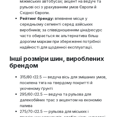
міжміських автобусах; акцент на ведучі та
рульові осі з урахуванням умов Європи й
Східної Європи.
Рейтинг бренду:
впевнене місце у
середньому сегменті серед азійських
виробників; за співвідношенням ціна/ресурс
часто обирається як альтернатива більш
дорогим маркам при збереженні потрібної
надійності для щоденної експлуатації.
Інші розміри шин, вироблених
брендом
315/80 r22.5 — ведуча вісь для змішаних умов,
посилена тяга на твердому покритті й
укоченому ґрунті
295/60 r22.5 — ведуча та рульова для
далекобійних трас з акцентом на економію
палива
275/70 r22.5 — рульова для міських і