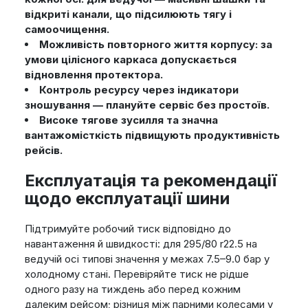
відкриті канали, що підсилюють тягу і
самоочищення.
Можливість повторного життя корпусу: за
умови цілісного каркаса допускається
відновлення протектора.
Контроль ресурсу через індикатори
зношування — плануйте сервіс без простоїв.
Високе тягове зусилля та значна
вантажомісткість підвищують продуктивність
рейсів.
Експлуатація та рекомендації
щодо експлуатації шини
Підтримуйте робочий тиск відповідно до
навантаження й швидкості: для 295/80 r22.5 на
ведучій осі типові значення у межах 7.5–9.0 бар у
холодному стані. Перевіряйте тиск не рідше
одного разу на тиждень або перед кожним
далеким рейсом; різниця між парними колесами у