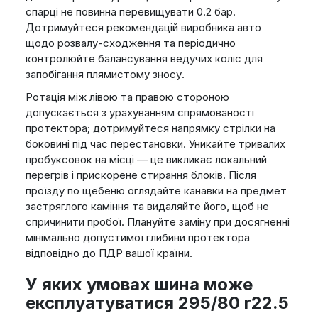
спарці не повинна перевищувати 0.2 бар.
Дотримуйтеся рекомендацій виробника авто
щодо розвалу-сходження та періодично
контролюйте балансування ведучих коліс для
запобігання плямистому зносу.
Ротація між лівою та правою стороною
допускається з урахуванням спрямованості
протектора; дотримуйтеся напрямку стрілки на
боковині під час перестановки. Уникайте тривалих
пробуксовок на місці — це викликає локальний
перегрів і прискорене стирання блоків. Після
проїзду по щебеню оглядайте канавки на предмет
застряглого каміння та видаляйте його, щоб не
спричинити пробої. Плануйте заміну при досягненні
мінімально допустимої глибини протектора
відповідно до ПДР вашої країни.
У яких умовах шина може
експлуатуватися 295/80 r22.5