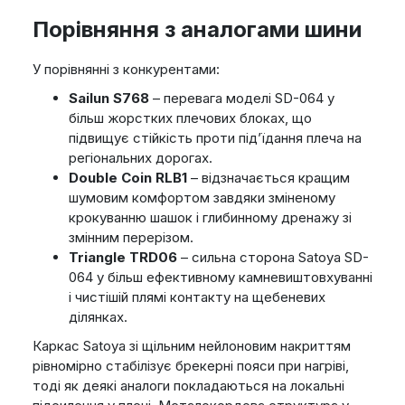
Порівняння з аналогами шини
У порівнянні з конкурентами:
Sailun S768
– перевага моделі SD-064 у
більш жорстких плечових блоках, що
підвищує стійкість проти під’їдання плеча на
регіональних дорогах.
Double Coin RLB1
– відзначається кращим
шумовим комфортом завдяки зміненому
крокуванню шашок і глибинному дренажу зі
змінним перерізом.
Triangle TRD06
– сильна сторона Satoya SD-
064 у більш ефективному камневиштовхуванні
і чистішій плямі контакту на щебеневих
ділянках.
Каркас Satoya зі щільним нейлоновим накриттям
рівномірно стабілізує брекерні пояси при нагріві,
тоді як деякі аналоги покладаються на локальні