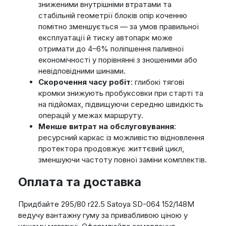
зниженими внутрішніми втратами та
стабільній геометрії блоків опір коченню
помітно зменшується — за умов правильної
експлуатації й тиску автопарк може
отримати до 4–6% поліпшення паливної
економічності у порівнянні з зношеними або
невідповідними шинами.
Скорочення часу робіт
: глибокі тягові
кромки знижують пробуксовки при старті та
на підйомах, підвищуючи середню швидкість
операцій у межах маршруту.
Менше витрат на обслуговування
:
ресурсний каркас із можливістю відновлення
протектора продовжує життєвий цикл,
зменшуючи частоту повної заміни комплектів.
Оплата та доставка
Придбайте 295/80 r22.5 Satoya SD-064 152/148M
ведучу вантажну гуму за привабливою ціною у