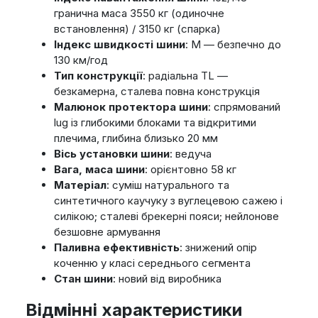
гранична маса 3550 кг (одиночне
встановлення) / 3150 кг (спарка)
Індекс швидкості шини
: M — безпечно до
130 км/год
Тип конструкції
: радіальна TL —
безкамерна, сталева повна конструкція
Малюнок протектора шини
: спрямований
lug із глибокими блоками та відкритими
плечима, глибина близько 20 мм
Вісь установки шини
: ведуча
Вага, маса шини
: орієнтовно 58 кг
Матеріал
: суміш натурального та
синтетичного каучуку з вуглецевою сажею і
силікою; сталеві брекерні пояси; нейлонове
безшовне армування
Паливна ефективність
: знижений опір
коченню у класі середнього сегмента
Стан шини
: новий від виробника
Відмінні характеристики