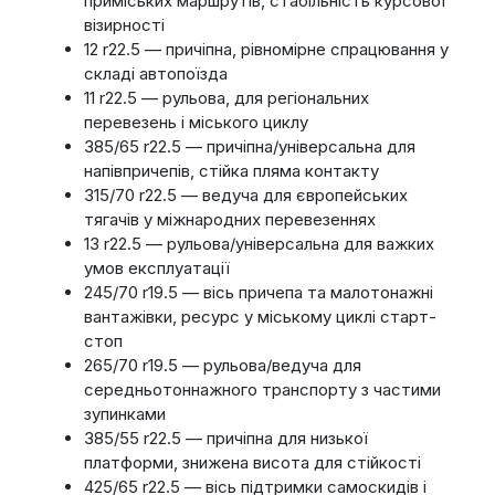
приміських маршрутів, стабільність курсової
візирності
12 r22.5 — причіпна, рівномірне спрацювання у
складі автопоїзда
11 r22.5 — рульова, для регіональних
перевезень і міського циклу
385/65 r22.5 — причіпна/універсальна для
напівпричепів, стійка пляма контакту
315/70 r22.5 — ведуча для європейських
тягачів у міжнародних перевезеннях
13 r22.5 — рульова/універсальна для важких
умов експлуатації
245/70 r19.5 — вісь причепа та малотонажні
вантажівки, ресурс у міському циклі старт-
стоп
265/70 r19.5 — рульова/ведуча для
середньотоннажного транспорту з частими
зупинками
385/55 r22.5 — причіпна для низької
платформи, знижена висота для стійкості
425/65 r22.5 — вісь підтримки самоскидів і