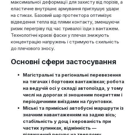
максимальної деформації для захисту від порізів, а
еластичне внутрішнє армування приглушує удари
на стиках. Базовий шар протектора оптимізує
відведення тепла від плями контакту, зменшуючи
ризик перегріву під час тривалої їзди з вантажем.
Технологічні краєві фаски у плечах знижують
концентрацію напружень і стримують схильність
до плечового зносу.
Основні сфери застосування
Магістральні та регіональні перевезення
на тягачах і бортових вантажівках; робота
на ведучій осі у складі автопоїзда, у тому
числі на дорогах зі зношеним покриттям і
періодичними виїздами на ґрунтовки.
Міські та приміські автобусні маршрути із
значним навантаженням на задню вісь;
стабільність у дощ і керованість при
частих зупинках, відмінність —
підвищений ресурс на твердому