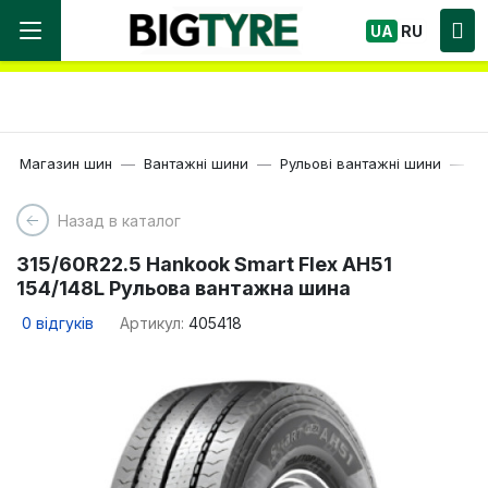
Ми працюємо! Великий вибір Шин, швидка
UA
RU
доставка по Україні!
Магазин шин
Вантажні шини
Рульові вантажні шини
22
Назад в каталог
315/60R22.5 Hankook Smart Flex AH51
154/148L Рульова вантажна шина
0
відгуків
Артикул:
405418