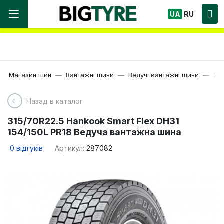
Ми працюємо! Великий вибір Шин, швидка
UA
RU
доставка по Україні!
Магазин шин
Вантажні шини
Ведучі вантажні шини
22.
Назад в каталог
315/70R22.5 Hankook Smart Flex DH31
154/150L PR18 Ведуча вантажна шина
0
відгуків
Артикул:
287082