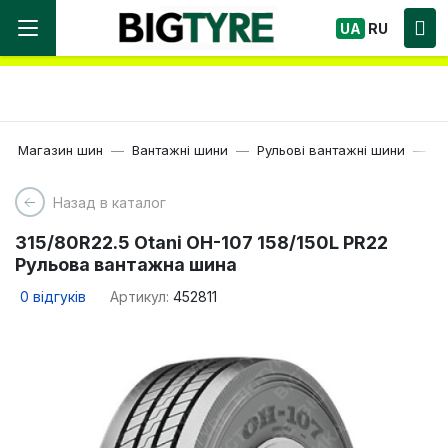
Ми працюємо! Великий вибір Шин, швидка
UA
RU
доставка по Україні!
Магазин шин
Вантажні шини
Рульові вантажні шини
22
Назад в каталог
315/80R22.5 Otani OH-107 158/150L PR22
Рульова вантажна шина
0
відгуків
Артикул:
452811