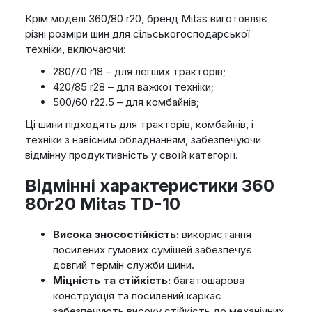
Крім моделі 360/80 r20, бренд Mitas виготовляє
різні розміри шин для сільськогосподарської
техніки, включаючи:
280/70 r18 – для легших тракторів;
420/85 r28 – для важкої техніки;
500/60 r22.5 – для комбайнів;
Ці шини підходять для тракторів, комбайнів, і
техніки з навісним обладнанням, забезпечуючи
відмінну продуктивність у своїй категорії.
Відмінні характеристики 360
80r20 Mitas TD-10
Висока зносостійкість:
використання
посилених гумових сумішей забезпечує
довгий термін служби шини.
Міцність та стійкість:
багатошарова
конструкція та посилений каркас
забезпечують високу стійкість до механічних