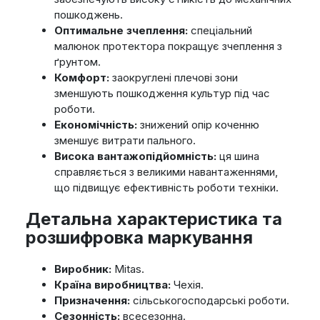
пошкоджень.
Оптимальне зчеплення:
спеціальний
малюнок протектора покращує зчеплення з
ґрунтом.
Комфорт:
заокруглені плечові зони
зменшують пошкодження культур під час
роботи.
Економічність:
знижений опір коченню
зменшує витрати пального.
Висока вантажопідйомність:
ця шина
справляється з великими навантаженнями,
що підвищує ефективність роботи техніки.
Детальна характеристика та
розшифровка маркування
Виробник:
Mitas.
Країна виробництва:
Чехія.
Призначення:
сільськогосподарські роботи.
Сезонність:
всесезонна.