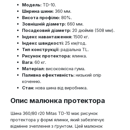
Модель:
TD-10.
Ширина шини:
360 мм.
Висота профілю:
80%.
Зовнішній діаметр:
660 мм.
Посадковий діаметр:
20 дюймів (508 мм).
Індекс навантаження:
1500 кг.
Індекс швидкості:
25 км/год.
Тип конструкції:
радіальна TL.
Рисунок протектора:
ялинка.
Вага:
60 кг.
Матеріал:
високоякісна гума.
Паливна ефективність:
низький опір
коченню.
Стан:
нова шина від виробника.
Опис малюнка протектора
Шина 360/80 r20 Mitas TD-10 має рисунок
протектора у формі ялинки, який забезпечує
відмінне зчеплення з ґрунтом. Цей малюнок