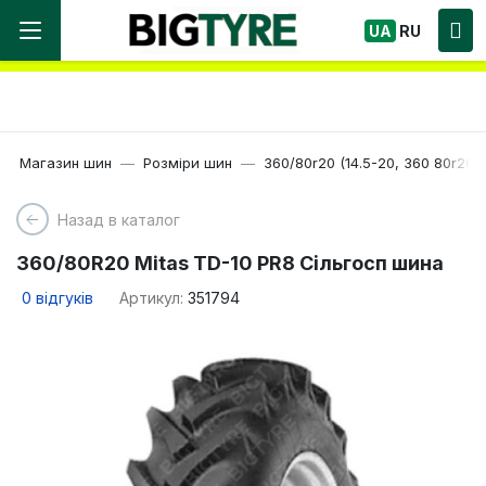
Ми працюємо! Великий вибір Шин, швидка
UA
RU
доставка по Україні!
Магазин шин
Розміри шин
360/80r20 (14.5-20, 360 80r20)
Назад в каталог
360/80R20 Mitas TD-10 PR8 Сільгосп шина
0
відгуків
Артикул:
351794