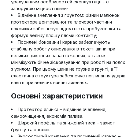
урахуванням особливостей експлуатації - є
запорукою міцності шини;
Відмінне зчеплення з ґрунтом: різний малюнок
протектора центральної та плечової частини
покришки забезпечує відсутність пробуксовки та
формує велику площу плями контакту;
Посилені боковини і каркас забезпечують
стабільну роботу описуваної в тексті шини при
великих циклічних навантаженнях, а також
мінімізують бічне зісковзування при роботі на полях
з ухилом. При цьому шина не грузне в грунті, а її
еластична структура забезпечує поглинання ударів
навіть при великих навантаженнях.
Основні характеристики
Протектор ялинка – відмінне зчеплення,
самоочищення, економія палива.
Широкий профіль та знижений тиск – захист
ґрунту та рослин.
Зносостійкий компаунд та посилений каркас –