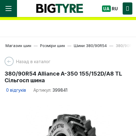
Ми працюємо! Великий вибір Шин, швидка
UA
RU
доставка по Україні!
Магазин шин
Розміри шин
Шини 380/90R54
380/90R54
Назад в каталог
380/90R54 Alliance A-350 155/152D/A8 TL
Сільгосп шина
0
відгуків
Артикул:
399841