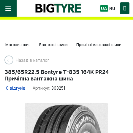
Ми працюємо! Великий вибір Шин, швидка
UA
RU
доставка по Україні!
Магазин шин
Вантажні шини
Причіпні вантажні шини
2
Назад в каталог
385/65R22.5 Bontyre T-835 164K PR24
Причіпна вантажна шина
0
відгуків
Артикул:
363251