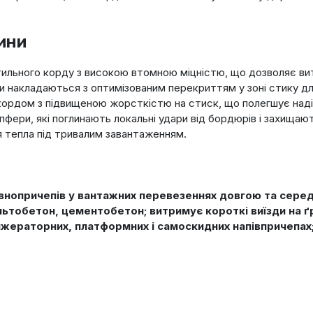
ини
тильного корду з високою втомною міцністю, що дозволяє вит
яси накладаються з оптимізованим перекриттям у зоні стику 
кордом з підвищеною жорсткістю на стиск, що полегшує надій
ери, які поглинають локальні удари від бордюрів і захищають
я тепла під тривалим завантаженням.
 повнопричепів у вантажних перевезеннях довгою та сере
ьтобетон, цементобетон; витримує короткі виїзди на ґ
жераторних, платформних і самоскидних напівпричепах; 