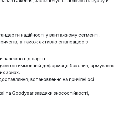
і навантаження, забезпечує стабільність курсу й
андарти надійності у вантажному сегменті.
причепів, а також активно співпрацює з
 залежно від партії.
яки оптимізованій деформації боковин, армування
их зонах.
доставляння; встановлення на причіпні осі
tal та Goodyear завдяки зносостійкості,