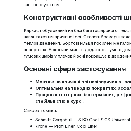
застосовуються.
Конструктивні особливості ш
Каркас побудований на базі багатошарового текс
навантаження причіпної осі. Сталеві брекерні по
тепловідведення. Бортові кільця посилені метало
поворотах. Боковини мають додаткові гумові демпф
гумових шарів у плечовій зоні покращує відведенн
Основні сфери застосування
Монтаж на причіпні осі напівпричепів і
Оптимальна на твердих покриттях: асфал
Працює на шторних, ізотермічних, рефри
стабільністю в курсі.
Список техніки:
Schmitz Cargobull — S.KO Cool, S.CS Universal
Krone — Profi Liner, Cool Liner