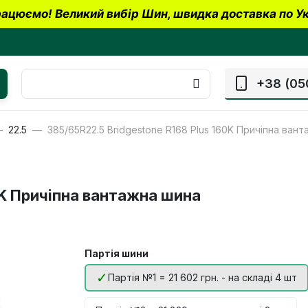
ацюємо! Великий вибір Шин, швидка доставка по Ук
+38 (05
22.5
385/65R22.5 Bridgestone R168 Plus 160K Причіпна ван
0K Причіпна вантажна шина
Партія шини
Партія №1 = 21 602 грн. - на складі 4 шт