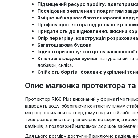
Підвищений ресурс пробігу: довготривка 
Послідовне зчеплення з покриттям завдя
Зміцнений каркас: багатошаровий корд 
Профіль протектора під роль осі: рівном
Придатність до відновлення: якісний кор
Опір перегріву: конструкція розрахована 
Багатошарова будова
Індикатори зносу: контроль залишкової 
Ключові складові суміші
: натуральний та 
добавки, силіка.
Стійкість бортів і боковин: укріплені зо
Опис малюнка протектора та
Протектор R168 Plus виконаний у форматі чотирьо
відводять воду, зберігаючи контактну пляму ста
мікропрослизання на твердому покритті й забезпе
тиск розподіляється рівномірно по ширині, а кро
камінців, а поздовжній напрямок доріжок забезпеч
Для цього розміру доступний виключно радіальний 