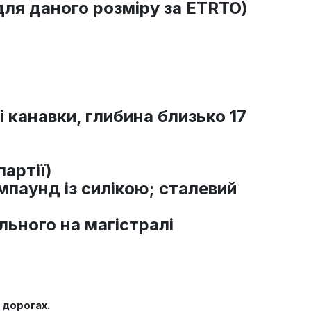
для даного розміру за ETRTO)
 канавки, глибина близько 17
партії)
мпаунд із силікою; сталевий
льного на магістралі
 дорогах.