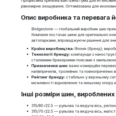
Професійна причіпна вантажна гума для інтенсивної
рівномірне зношування. Оптимізована для економно
Опис виробника та перевага й
Bridgestone — глобальний виробник шин пре
Компанія постачає шини для оригінальної ком
автопарками, впроваджуючи рішення для зни
Країна виробництва:
Японія (бренд); виробн
Технології бренду:
компаунди з нанострукт
сталевими брекерними поясами з хвильовою 
Призначення шин:
важкі комерційні перевез
напівпричепів, тролейних та повнопричіпних ві
Рейтинг бренду:
стабільно у верхньому сегм
можливості відновлення та низькому опору 
Інші розміри шин, вироблени
315/80 r22.5 — рульова та ведуча вісь, регіон
315/70 r22.5 — рульова та ведуча вісь, магі