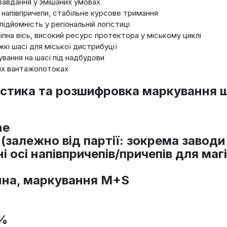
 завдання у змішаних умовах
і напівпричепи, стабільне курсове тримання
підйомність у регіональній логістиці
ичіпна вісь, високий ресурс протектора у міському циклі
жкі шасі для міської дистрибуції
ування на шасі під надбудови
ніх вантажопотоках
стика та розшифровка маркування ши
ne
 (залежно від партії: зокрема заводи
ні осі напівпричепів/причепів для ма
нна, маркування M+S
 %