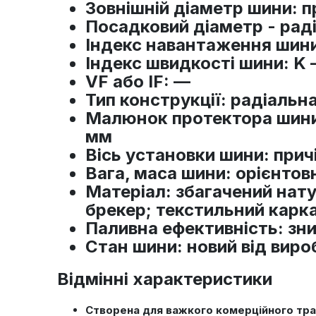
Зовнішній діаметр шини
: 
Посадковий діаметр - рад
Індекс навантаження шин
Індекс швидкості шини
: K
VF або IF
: —
Тип конструкції
: радіальн
Малюнок протектора шин
мм
Вісь установки шини
: прич
Вага, маса шини
: орієнтов
Матеріал
: збагачений нат
брекер; текстильний карка
Паливна ефективність
: зн
Стан шини
: новий від вир
Відмінні характеристики
Створена для важкого комерційного транс