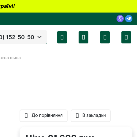
раїні!
0) 152-50-50
тажна шина
До порівняння
В закладки