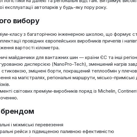
 логістики на далекі та регіональні відстані. Витримує висок
ї експлуатації автопарків у будь-яку пору року.
ого вибору
міум-класу з багаторічною інженерною школою, що формує ст
плектації провідних європейських виробників причепів і напів
ження вартості кілометра.
ичі майданчики для вантажних шин — країни ЄС та інші регіони
урованою дисперсією (NanoPro-Tech), зменшений нагрів завд
стиковкою, зміцнені борти, покращений теплообмін у плечов
ення на магістралях, регіональні маршрути, місько-приміські 
зків.
енті світових преміум-виробників поряд із Michelin, Continen
коченню.
х брендом
альні і міжміські перевезення
стральні рейси з підвищеною паливною ефективністю