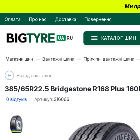
Ми пр
Оплата
Про нас
Доставка
Повернення
КАТАЛОГ ШИН
UA
RU
Магазин шин
Вантажні шини
Причіпні вантажні шини
Назад в каталог
385/65R22.5 Bridgestone R168 Plus 16
0
відгуків
Артикул:
316066