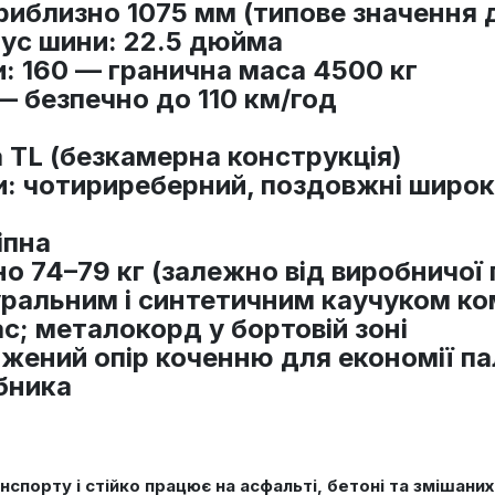
приблизно 1075 мм (типове значення 
іус шини
: 22.5 дюйма
и
: 160 — гранична маса 4500 кг
 — безпечно до 110 км/год
а TL (безкамерна конструкція)
и
: чотириреберний, поздовжні широкі
іпна
но 74–79 кг (залежно від виробничої 
уральним і синтетичним каучуком ко
с; металокорд у бортовій зоні
ижений опір коченню для економії па
обника
порту і стійко працює на асфальті, бетоні та змішаних