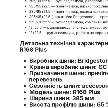
295/80 r22.5 — рульова/ведуча, універсальні
385/55 r22.5 — причіпна вісь, низькопрофільн
385/65 r22.5 — причіпна вісь, велика вантажо
385/65 r22.5 (інша лінійка Bridgestone) — пр
275/70 r22.5 — рульова/ведуча, компактні ва
13 r22.5 — рульова/ведуча, спеціальні застос
12 r22.5 — рульова/ведуча, робота на серед
Детальна технічна характери
R168 Plus
Виробник шини
: Bridgesto
Країна виробник шини
: ЄС
Призначення шини
: причіп
перевезень
Сезонність шини
: всесезо
Модель шини
: R168 Plus
Ширина шини
: 385 мм
Висота профілю шини
: 65