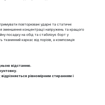
римувати повторювані ударні та статичні
для зменшення концентрації напружень та кращого
ну посадку на обід та стабілізує борт у
 тканинний каркас від порізів, а композиція
дньою відстанню.
рунтовку.
відрізняється рівномірним стиранням і