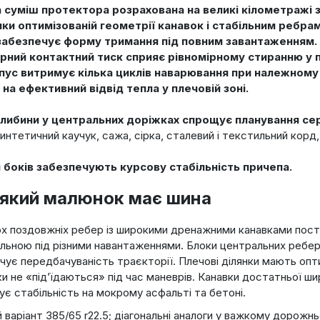
суміш протектора розрахована на великі кілометражі за
ки оптимізованій геометрії канавок і стабільним ребрам
забезпечує форму тримання під повним завантаженням.
ірний контактний тиск сприяє рівномірному стиранню у 
пус витримує кілька циклів наварювання при належному 
на ефективний відвід тепла у плечовій зоні.
глибини у центральних доріжках спрощує планування сер
синтетичний каучук, сажа, сірка, сталевий і текстильний корд,
ни боків забезпечують курсову стабільність причепа.
 який малюнок має шина
х поздовжніх ребер із широкими дренажними канавками пості
більною під різними навантаженнями. Блоки центральних реб
чує передбачуваність траєкторії. Плечові ділянки мають опти
мки не «під’їдаються» під час маневрів. Канавки достатньої
ує стабільність на мокрому асфальті та бетоні.
варіант 385/65 r22.5; діагональні аналоги у важкому дорожнь