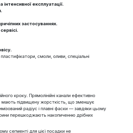
 інтенсивної експлуатації.
.
причіпних застосуваннях.
сервісі.
вісу.
 пластифікатори, смоли, оливи, спеціальні
йного кроку. Прямолінійні канали ефективно
ер мають підвищену жорсткість, що зменшує
мізований радіус і плавні фаски — завдяки цьому
 ширини перешкоджають накопиченню дрібних
ому сегменті для цієї посадки не