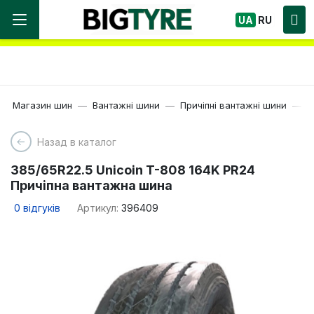
Ми працюємо! Великий вибір Шин, швидка
UA
RU
доставка по Україні!
Магазин шин
Вантажні шини
Причіпні вантажні шини
2
Назад в каталог
385/65R22.5 Unicoin T-808 164K PR24
Причіпна вантажна шина
0
відгуків
Артикул:
396409