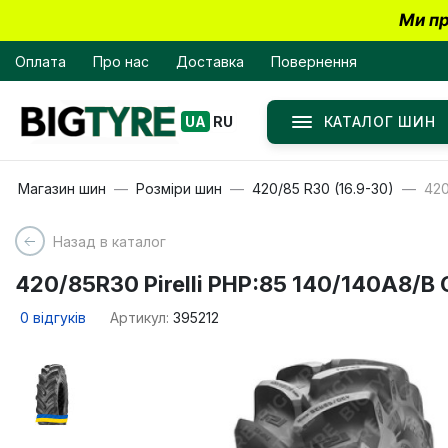
Ми пр
Оплата
Про нас
Доставка
Повернення
КАТАЛОГ ШИН
UA
RU
Магазин шин
Розміри шин
420/85 R30 (16.9-30)
420
Назад в каталог
420/85R30 Pirelli PHP:85 140/140A8/B
0
відгуків
Артикул:
395212