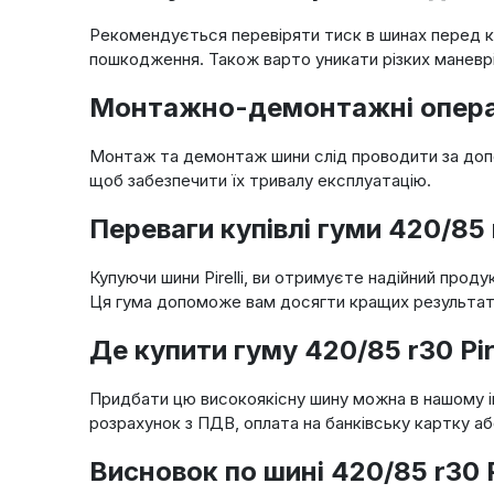
Рекомендується перевіряти тиск в шинах перед ко
пошкодження. Також варто уникати різких маневрів
Монтажно-демонтажні операції
Монтаж та демонтаж шини слід проводити за доп
щоб забезпечити їх тривалу експлуатацію.
Переваги купівлі гуми 420/85 
Купуючи шини Pirelli, ви отримуєте надійний прод
Ця гума допоможе вам досягти кращих результатів
Де купити гуму 420/85 r30 Pir
Придбати цю високоякісну шину можна в нашому інт
розрахунок з ПДВ, оплата на банківську картку а
Висновок по шині 420/85 r30 P