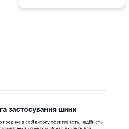
 та застосування шини
що поєднує в собі високу ефективність, надійність
та зчеплення з ґрунтом. Вона підходить для