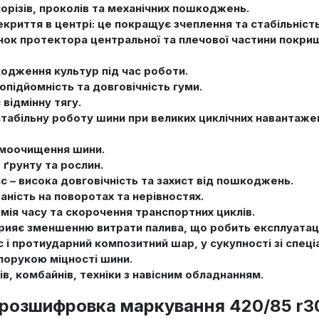
орізів, проколів та механічних пошкоджень.
рекриття в центрі: це покращує зчеплення та стабільніст
юнок протектора центральної та плечової частини покри
одження культур під час роботи.
підйомність та довговічність гуми.
 відмінну тягу.
табільну роботу шини при великих циклічних навантажен
амоочищення шини.
 ґрунту та рослин.
 – висока довговічність та захист від пошкоджень.
аність на поворотах та нерівностях.
мія часу та скорочення транспортних циклів.
прияє зменшенню витрати палива, що робить експлуатац
 і протиударний композитний шар, у сукупності зі спеці
порукою міцності шини.
в, комбайнів, техніки з навісним обладнанням.
розшифровка маркування 420/85 r30 