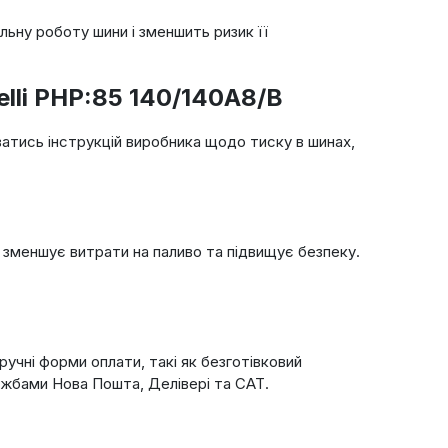
ьну роботу шини і зменшить ризик її
lli PHP:85 140/140A8/B
тись інструкцій виробника щодо тиску в шинах,
, зменшує витрати на паливо та підвищує безпеку.
учні форми оплати, такі як безготівковий
ужбами Нова Пошта, Делівері та САТ.