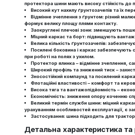
протектора шини мають високу стійкість до п
Високий кут нахилу ґрунтозачепів та їх пе
Відмінне зчеплення з ґрунтом: різний мал
формує велику площу плями контакту.
Заокруглені плечові зони: зменшують пошк
Міцний каркас та борт: підвищують вантажо
Велика кількість ґрунтозачепів: забезпечує
Посилені боковина і каркас забезпечують с
при роботі на полях з ухилом.
Протектор ялинка – відмінне зчеплення, с
Широкий профіль та знижений тиск – захист
Зносостійкий компаунд та посилений каркас
Флотаційні властивості – комфорт та керов
Висока тяга та вантажопідйомність – еконо
Економічність: зниження опору коченню с
Великий термін служби шини: міцний каркас
урахуванням особливостей експлуатації, є за
Застосування: шина підходить для тракторі
Детальна характеристика та 