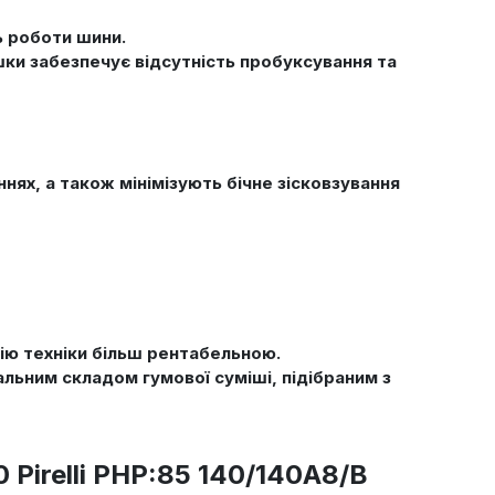
ь роботи шини.
шки забезпечує відсутність пробуксування та
нях, а також мінімізують бічне зісковзування
ію техніки більш рентабельною.
альним складом гумової суміші, підібраним з
Pirelli PHP:85 140/140A8/B