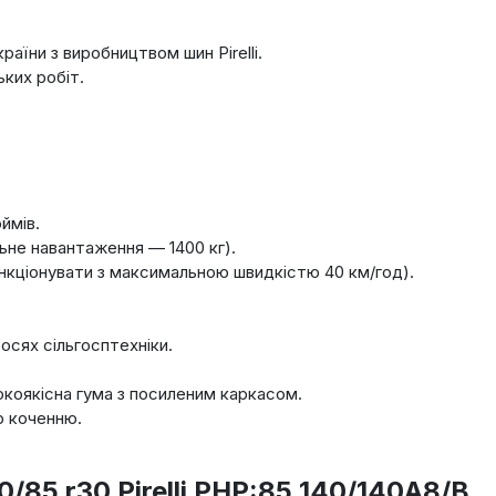
країни з виробництвом шин Pirelli.
ких робіт.
ймів.
ьне навантаження — 1400 кг).
кціонувати з максимальною швидкістю 40 км/год).
 осях сільгосптехніки.
коякісна гума з посиленим каркасом.
р коченню.
85 r30 Pirelli PHP:85 140/140A8/B