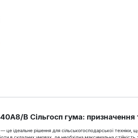
0/140A8/B Сільгосп гума: призначення
ма — це ідеальне рішення для сільськогосподарської техніки, 
оти в складних умовах, де необхідна максимальна стійкість 