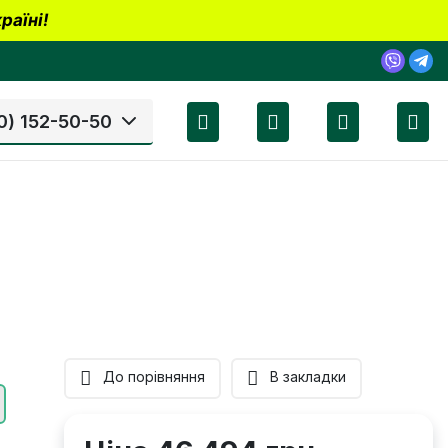
раїні!
0) 152-50-50
До порівняння
В закладки