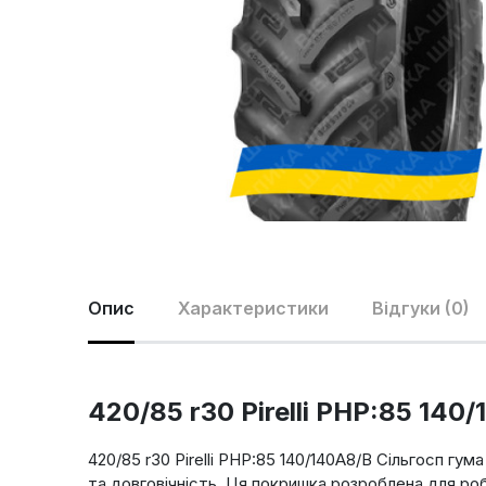
Опис
Характеристики
Відгуки (0)
420/85 r30 Pirelli PHP:85 14
420/85 r30 Pirelli PHP:85 140/140A8/B Сільгосп гу
та довговічність. Ця покришка розроблена для роб