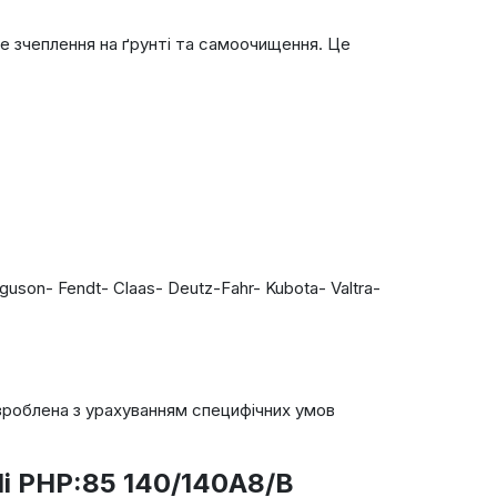
не зчеплення на ґрунті та самоочищення. Це
uson- Fendt- Claas- Deutz-Fahr- Kubota- Valtra-
зроблена з урахуванням специфічних умов
lli PHP:85 140/140A8/B