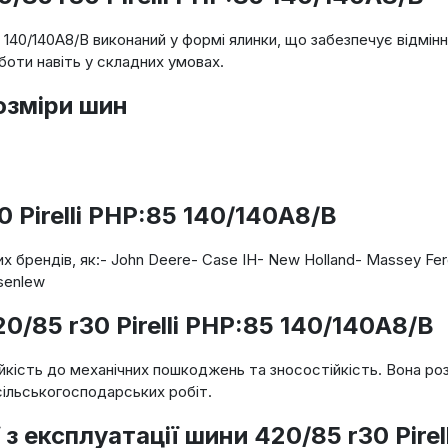
5 140/140A8/B виконаний у формі ялинки, що забезпечує відмін
оти навіть у складних умовах.
озміри шин
 Pirelli PHP:85 140/140A8/B
 брендів, як:- John Deere- Case IH- New Holland- Massey Ferg
senlew
0/85 r30 Pirelli PHP:85 140/140A8/B
йкість до механічних пошкоджень та зносостійкість. Вона ро
сільськогосподарських робіт.
з експлуатації шини 420/85 r30 Pire