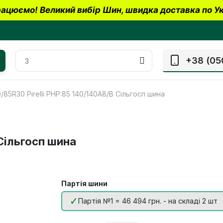
ацюємо! Великий вибір Шин, швидка доставка по Ук
+38 (05
/85R30 Pirelli PHP:85 140/140A8/B Сільгосп шина
 Сільгосп шина
Партія шини
Партія №1 = 46 494 грн. - на складі 2 шт