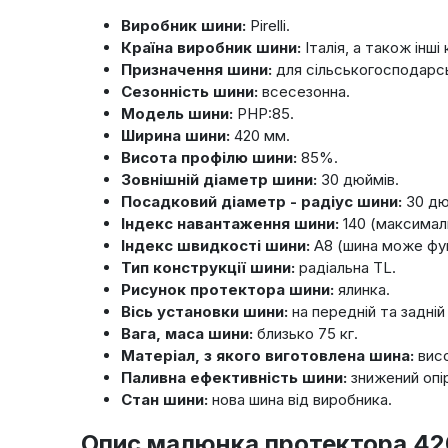
Виробник шини:
Pirelli.
Країна виробник шини:
Італія, а також інші 
Призначення шини:
для сільськогосподарсь
Сезонність шини:
всесезонна.
Модель шини:
PHP:85.
Ширина шини:
420 мм.
Висота профілю шини:
85%.
Зовнішній діаметр шини:
30 дюймів.
Посадковий діаметр - радіус шини:
30 дю
Індекс навантаження шини:
140 (максимал
Індекс швидкості шини:
A8 (шина може фун
Тип конструкції шини:
радіальна TL.
Рисунок протектора шини:
ялинка.
Вісь установки шини:
на передній та задній
Вага, маса шини:
близько 75 кг.
Матеріал, з якого виготовлена шина:
висо
Паливна ефективність шини:
знижений опі
Стан шини:
нова шина від виробника.
Опис малюнка протектора 420/