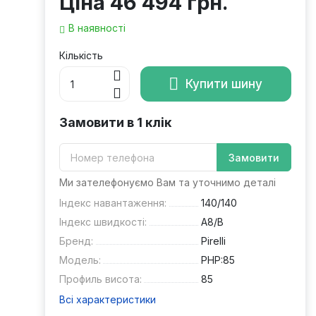
Ціна
46 494 грн.
В наявності
Кількість
Купити шину
Замовити в 1 клік
Замовити
Ми зателефонуємо Вам та уточнимо деталі
Індекс навантаження:
140/140
Індекс швидкості:
A8/B
Бренд:
Pirelli
Модель:
PHP:85
Профиль висота:
85
Всі характеристики