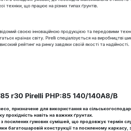
ої техніки, що працює на різних типах ґрунтів.
оці, відомий своєю інноваційною продукцією та передовими тех
гатьох країнах світу. Pirelli спеціалізується на виробництві ш
 високий рейтинг на ринку завдяки своїй якості та надійності.
5 r30 Pirelli PHP:85 140/140A8/B
есо, призначене для використання на сільськогоспода
ку прохідність навіть на важких ґрунтах.
з посилених гумових сумішей, що продовжує термін служ
яки багатошаровій конструкції та посиленому каркасу, 