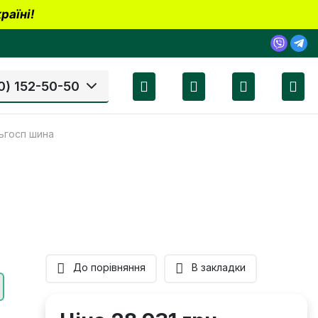
раїні!
0) 152-50-50
льгосп шина
До порівняння
В закладки