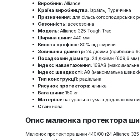
Виробник:
Alliance
Країна виробництва:
Ізраїль, Туреччина
Призначення:
для сільськогосподарських р
Сезонність:
всесезонна
Модель:
Alliance 325 Tough Trac
Ширина шини:
440 мм
Висота профілю:
80% від ширини
Зовнішній діаметр:
24 дюйми (приблизно 6
Посадковий діаметр:
24 дюйми (609,6 мм)
Індекс навантаження:
168A8 (максимальне 
Індекс швидкості:
A8 (максимальна швидкіс
Тип конструкції:
радіальна
Рисунок протектора:
ялинка
Вага шини:
150 кг
Матеріал:
натуральна гума з додаванням си
Стан:
нова
Опис малюнка протектора ши
Малюнок протектора шини 440/80 r24 Alliance 325