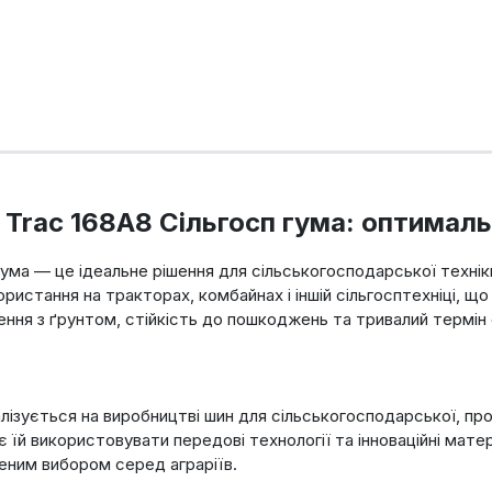
 Trac 168A8 Сільгосп гума: оптималь
 гума — це ідеальне рішення для сільськогосподарської технік
истання на тракторах, комбайнах і іншій сільгосптехніці, щ
ення з ґрунтом, стійкість до пошкоджень та тривалий термін
алізується на виробництві шин для сільськогосподарської, про
є їй використовувати передові технології та інноваційні мате
леним вибором серед аграріїв.