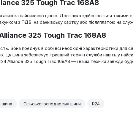
liance 325 Tough Trac 168A8
агазині за найнижчою ціною. Доставка здійснюється такими с
унком з ПДВ, на банківську картку або післяплатою на служ
Alliance 325 Tough Trac 168A8
сть. Вона поєднує в собі всі необхідні характеристики для с
о. Ця шина забезпечує тривалий термін служби навіть у найс
 r24 Alliance 325 Tough Trac 168A8 — і ваша техніка завжди бу
п шина
Сільськогосподарські шини
R24