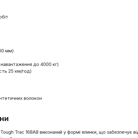
обіт
00 мм)
навантаження до 4000 кг)
ть 25 км/год)
нтетичних волокон
ни
 Tough Trac 168A8 виконаний у формі ялинки, що забезпечує в