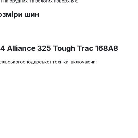
ї на брудних та вологих поверхнях.
озміри шин
 Alliance 325 Tough Trac 168A8
 сільськогосподарської техніки, включаючи: