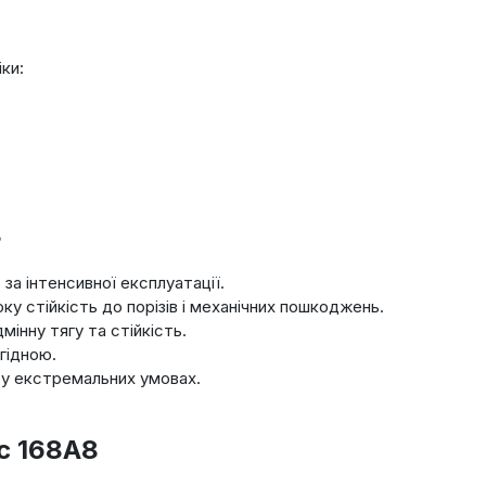
ки:
8
а інтенсивної експлуатації.
 стійкість до порізів і механічних пошкоджень.
інну тягу та стійкість.
гідною.
ь у екстремальних умовах.
c 168A8