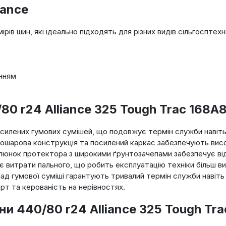
iance
ів шин, які ідеально підходять для різних видів сільгосптехні
анням
80 r24 Alliance 325 Tough Trac 168A
силених гумових сумішей, що подовжує термін служби навіть з
ошарова конструкція та посилений каркас забезпечують високу
юнок протектора з широкими ґрунтозачепами забезпечує відм
 витрати пального, що робить експлуатацію техніки більш ви
лад гумової суміші гарантують тривалий термін служби навіт
т та керованість на нерівностях.
и 440/80 r24 Alliance 325 Tough Tra