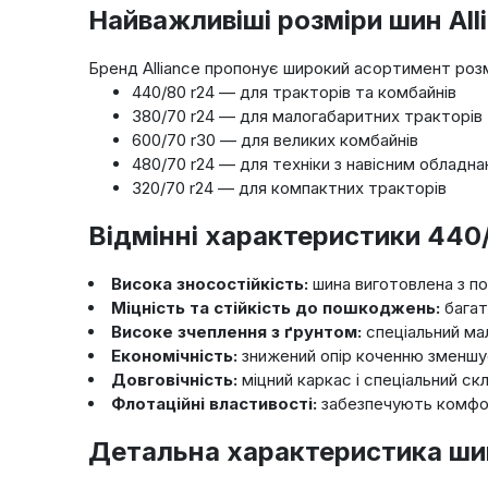
Найважливіші розміри шин All
Бренд Alliance пропонує широкий асортимент розмір
440/80 r24 — для тракторів та комбайнів
380/70 r24 — для малогабаритних тракторів
600/70 r30 — для великих комбайнів
480/70 r24 — для техніки з навісним обладн
320/70 r24 — для компактних тракторів
Відмінні характеристики 440/
Висока зносостійкість:
шина виготовлена з по
Міцність та стійкість до пошкоджень:
багат
Високе зчеплення з ґрунтом:
спеціальний мал
Економічність:
знижений опір коченню зменшує
Довговічність:
міцний каркас і спеціальний ск
Флотаційні властивості:
забезпечують комфор
Детальна характеристика шин