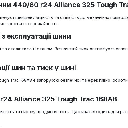
ни 440/80 r24 Alliance 325 Tough Tr
ечує підвищену міцність та стійкість до механічних пошкод
ияє зростанню врожайності.
 з експлуатації шини
 та стежити за її станом. Зазначений тиск оптимізує зчепле
ї шин та тиск у шині
Tough Trac 168A8 є запорукою безпечної та ефективної робо
r24 Alliance 325 Tough Trac 168A8
ічність та високу продуктивність. Ця шина підходить для різн