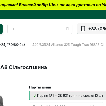
ацюємо! Великий вибір Шин, швидка доставка по Ук
+38 (05
-24, 17.0/80-24)
440/80R24 Alliance 325 Tough Trac 168A8 Сі
8A8 Сільгосп шина
Партія шини
Партія №1 = 28 931 грн. - на складі 10 шт