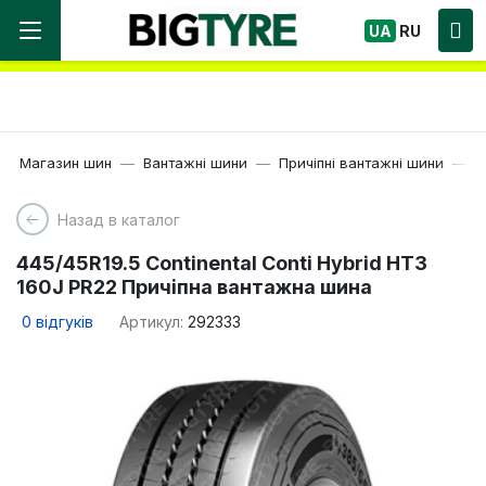
Ми працюємо! Великий вибір Шин, швидка
UA
RU
доставка по Україні!
Магазин шин
Вантажні шини
Причіпні вантажні шини
1
Назад в каталог
445/45R19.5 Continental Conti Hybrid HT3
160J PR22 Причіпна вантажна шина
0
відгуків
Артикул:
292333